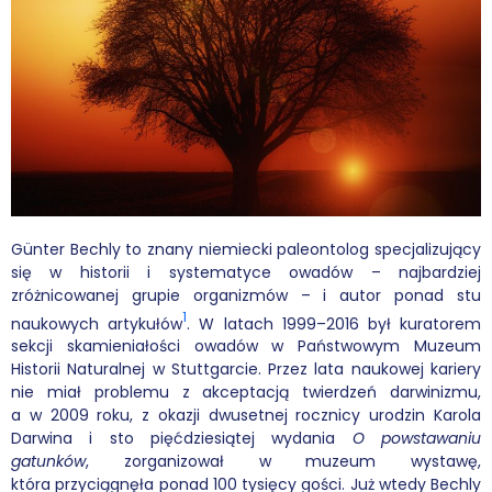
Wybór tekstów
Dla autorów
Darmowy ebook
Linki
Księgarnia
Günter Bechly to znany niemiecki paleontolog specjalizujący
się w historii i systematyce owadów – najbardziej
FAQ
zróżnicowanej grupie organizmów – i autor ponad stu
1
naukowych artykułów
. W latach 1999–2016 był kuratorem
Spis tekstów
sekcji skamieniałości owadów w Państwowym Muzeum
Historii Naturalnej w Stuttgarcie. Przez lata naukowej kariery
Filmy
nie miał problemu z akceptacją twierdzeń darwinizmu,
a w 2009 roku, z okazji dwusetnej rocznicy urodzin Karola
Darwina i sto pięćdziesiątej wydania
O powstawaniu
Konferencje, webinaria i debaty
gatunków
, zorganizował w muzeum wystawę,
która przyciągnęła ponad 100 tysięcy gości. Już wtedy Bechly
Wywiady i wykłady