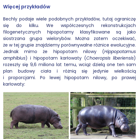
Więcej przykładów
Bechly podaje wiele podobnych przykładów, tutaj ograniczę
się do kilku. We współczesnych rekonstrukcjach
filogenetycznych hipopotamy klasyfikowane są jako
siostrzana grupa wielorybów. Można zatem oczekiwać,
że w tej grupie znajdziemy porównywalne różnice ewolucyjne.
Jednak mimo że hipopotam nilowy (
Hippopotamus
amphibius
) i hipopotam karłowaty (
Choeropsis liberiensis
)
rozeszły się 9,6 miliona lat temu, wciąż dzielą one ten sam
plan budowy ciała i różnią się jedynie wielkością
i proporcjami. Po lewej hipopotam nilowy, po prawej
karłowaty: