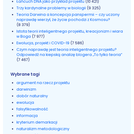
Łańcuch DNA jako przykład projektu
(10 421)
Trzy kardynalne problemy w biologii
(9 325)
Teoria Darwina a koncepcja panspermii – czy uczony
naprawdę wierzył, że życie pochodzi z Kosmosu?
(8 379)
Istota teorii inteligentnego projektu, kreacjonizm i wiara
w Boga
(7 977)
Ewolucja, projekt i COVID-19
(7 586)
Czym naprawdę jest teoria inteligentnego projektu?
Odpowiedź na kiepską analizę blogera „To tylko teoria”
(7 467)
Wybrane tagi
argument na rzecz projektu
darwinizm
dobór naturalny
ewolucja
falsyfikowalność
informacja
kryterium demarkacji
naturalizm metodologiczny