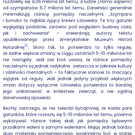
rozdzieliły się 9,06 miliona lat temu, a ludzie (
Homo sapiens
)
od szympansów 6,7 miliona lat temu. Darwiniści generalnie
minimalizują różnicę pomiędzy naczelnymi. „Szympans
i bonobo to najbliżsi żyjący krewni człowieka. Te trzy gatunki
wyglądają podobnie, zarówno pod względem budowy ciała,
jak i zachowania” – stwierdzają autorzy tekstu
opublikowanego przez Amerykańskie Muzeum Historii
10
Naturalnej
. Skoro tak, to potwierdza to tylko regułę,
że żadne większe zmiany w ciągu ostatnich 5–10 milionów lat
nie nastąpiły. Jeśli zaś ktoś uważa, że różnice pomiędzy
naczelnymi są jednak radykalne zwłaszcza w zakresie kultury
i zdolności mentalnych – to faktycznie stanowi to znaczący
wyjątek od reguły. Jeśli jednak jedyny przykład większych
zmian dotyczy wyłącznie człowieka, potwierdza to bardziej
jego unikatowość w królestwie zwierząt, a nie ogólną
darwinowską opowieść.
Bechly zastrzega, że nie twierdzi bynajmniej, że każda para
gatunków, które rozeszły się 5–10 milionów lat temu, powinna
wykazywać różnice takiej skali, jak pomiędzy lądowymi
przodkami waleni a samymi waleniami. Mając jednak bardzo
dużo materiału porównawczego, powinniśmy być w stanie