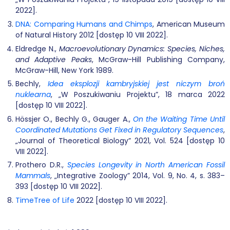
2022].
DNA: Comparing Humans and Chimps
, American Museum
of Natural History 2012 [dostęp 10 VIII 2022].
Eldredge N.,
Macroevolutionary Dynamics: Species, Niches,
and Adaptive Peaks
, McGraw-Hill Publishing Company,
McGraw-Hill, New York 1989.
Bechly,
Idea eksplozji kambryjskiej jest niczym broń
nuklearna
, „W Poszukiwaniu Projektu”, 18 marca 2022
[dostęp 10 VIII 2022].
Hössjer O., Bechly G., Gauger A.,
On the Waiting Time Until
Coordinated Mutations Get Fixed in Regulatory Sequences
,
„Journal of Theoretical Biology” 2021, Vol. 524 [dostęp 10
VIII 2022].
Prothero D.R.,
Species Longevity in North American Fossil
Mammals
, „Integrative Zoology” 2014, Vol. 9, No. 4, s. 383–
393 [dostęp 10 VIII 2022].
TimeTree of Life
2022 [dostęp 10 VIII 2022].