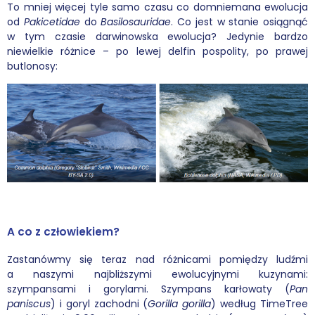
To mniej więcej tyle samo czasu co domniemana ewolucja
od
Pakicetidae
do
Basilosauridae
. Co jest w stanie osiągnąć
w tym czasie darwinowska ewolucja? Jedynie bardzo
niewielkie różnice – po lewej delfin pospolity, po prawej
butlonosy:
A co z człowiekiem?
Zastanówmy się teraz nad różnicami pomiędzy ludźmi
a naszymi najbliższymi ewolucyjnymi kuzynami:
szympansami i gorylami. Szympans karłowaty (
Pan
paniscus
) i goryl zachodni (
Gorilla gorilla
) według TimeTree