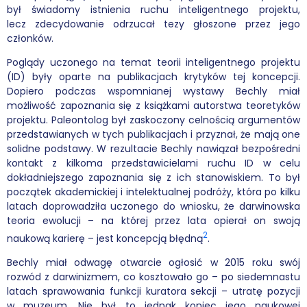
był świadomy istnienia ruchu inteligentnego projektu,
lecz zdecydowanie odrzucał tezy głoszone przez jego
Podcasty
członków.
Filmy
Poglądy uczonego na temat teorii inteligentnego projektu
(ID) były oparte na publikacjach krytyków tej koncepcji.
O książkach
Dopiero podczas wspomnianej wystawy Bechly miał
możliwość zapoznania się z książkami autorstwa teoretyków
FAQ
projektu. Paleontolog był zaskoczony celnością argumentów
przedstawianych w tych publikacjach i przyznał, że mają one
solidne podstawy. W rezultacie Bechly nawiązał bezpośredni
Kontakt
kontakt z kilkoma przedstawicielami ruchu ID w celu
dokładniejszego zapoznania się z ich stanowiskiem. To był
początek akademickiej i intelektualnej podróży, która po kilku
latach doprowadziła uczonego do wniosku, że darwinowska
teoria ewolucji – na której przez lata opierał on swoją
2
naukową karierę – jest koncepcją błędną
.
Bechly miał odwagę otwarcie ogłosić w 2015 roku swój
rozwód z darwinizmem, co kosztowało go – po siedemnastu
latach sprawowania funkcji kuratora sekcji – utratę pozycji
w muzeum. Nie był to jednak koniec jego naukowej