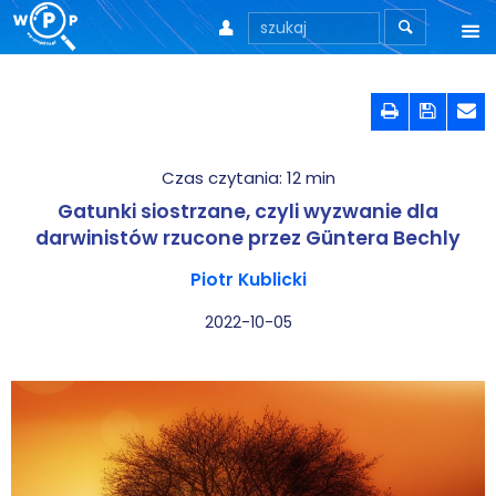



O nas



O stronie
Czas czytania:
12
min
Motto
Gatunki siostrzane, czyli wyzwanie dla
Aktualności
darwinistów rzucone przez Güntera Bechly
Piotr Kublicki
Teksty
2022-10-05
Wprowadzenie
Artykuły
Krytyka teorii ID
Wywiady