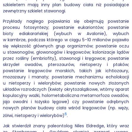
szkieletem mają inny plan budowy ciała niż posiadające
zewnętrzny szkielet stawonogi.
Przykłady nagłego pojawiania się obejmują powstanie
procesu fotosyntezy; powstanie eukariontów; powstanie
bioty ediakarańskiej (wybuch w Avalonie), wybuch
w kambrze, podczas którego w ciągu 5–10 milionów pojawiło
się większość głównych grup organizmów; powstanie oczu
u stawonogów, głowonogów i kręgowców; kolonizacje lądów
przez rośliny (embriofity), stawonogi i kręgowce; powstanie
skrzydeł owadów, pterozaurów, nietoperzy i ptaków;
powstanie kręgowców morskich, takich jak ichtiozaury,
mozazaury i manaty; powstanie mechanizmu echolokacji
u nietoperzy i wielorybów; powstanie nowych złożonych
układów rozrodczych (kwiaty okrytozalążkowe, wtórny aparat
kopulacyjny ważki, holometaboliczna metamorfoza owadów,
jajo owodni i łożysko lęgowe) czy powstanie odrębnych
nowych planów budowy ciała wśród kręgowców (np. węży,
6
żółwi, nietoperzy i wielorybów)
.
Jak stwierdził znany paleontolog Niles Eldredge, który wraz