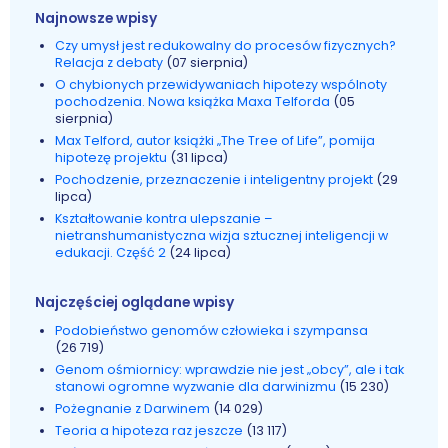
Najnowsze wpisy
Czy umysł jest redukowalny do procesów fizycznych?
Relacja z debaty
(07 sierpnia)
O chybionych przewidywaniach hipotezy wspólnoty
pochodzenia. Nowa książka Maxa Telforda
(05
sierpnia)
Max Telford, autor książki „The Tree of Life”, pomija
hipotezę projektu
(31 lipca)
Pochodzenie, przeznaczenie i inteligentny projekt
(29
lipca)
Kształtowanie kontra ulepszanie –
nietranshumanistyczna wizja sztucznej inteligencji w
edukacji. Część 2
(24 lipca)
Najczęściej oglądane wpisy
Podobieństwo genomów człowieka i szympansa
(26 719)
Genom ośmiornicy: wprawdzie nie jest „obcy”, ale i tak
stanowi ogromne wyzwanie dla darwinizmu
(15 230)
Pożegnanie z Darwinem
(14 029)
Teoria a hipoteza raz jeszcze
(13 117)