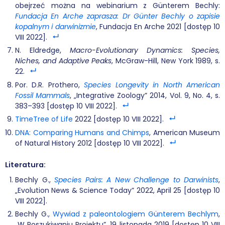
obejrzeć można na webinarium z Günterem Bechly:
Fundacja En Arche zaprasza: Dr Günter Bechly o zapisie
kopalnym i darwinizmie
, Fundacja En Arche 2021 [dostęp 10
VIII 2022].
N. Eldredge,
Macro-Evolutionary Dynamics: Species,
Niches, and Adaptive Peaks
, McGraw-Hill, New York 1989, s.
22.
Por. D.R. Prothero,
Species Longevity in North American
Fossil Mammals
, „Integrative Zoology” 2014, Vol. 9, No. 4, s.
383–393 [dostęp 10 VIII 2022].
TimeTree of Life
2022 [dostęp 10 VIII 2022].
DNA: Comparing Humans and Chimps
, American Museum
of Natural History 2012 [dostęp 10 VIII 2022].
Literatura:
Bechly G.,
Species Pairs: A New Challenge to Darwinists
,
„Evolution News & Science Today” 2022, April 25 [dostęp 10
VIII 2022].
Bechly G.,
Wywiad z paleontologiem Günterem Bechlym
,
„W Poszukiwaniu Projektu”, 19 listopada 2019 [dostęp 10 VIII