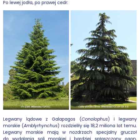
Po lewej jodła, po prawej cedr:
Legwany lądowe z Galapagos (
Conolophus
) i legwany
morskie (
Amblyrhynchus
) rozdzieliły się 18,2 miliona lat temu.
Legwany morskie mają w nozdrzach specjalny gruczoł
do wydalania soli morskiej i bardziej spłaszczony ogon,