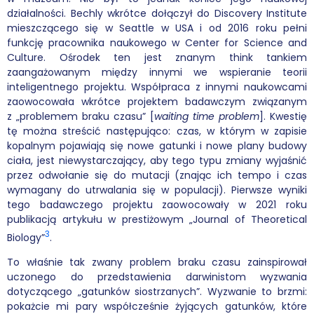
działalności. Bechly wkrótce dołączył do Discovery Institute
mieszczącego się w Seattle w USA i od 2016 roku pełni
funkcję pracownika naukowego w Center for Science and
Culture. Ośrodek ten jest znanym think tankiem
zaangażowanym między innymi we wspieranie teorii
inteligentnego projektu. Współpraca z innymi naukowcami
zaowocowała wkrótce projektem badawczym związanym
z „problemem braku czasu” [
waiting time problem
]. Kwestię
tę można streścić następująco: czas, w którym w zapisie
kopalnym pojawiają się nowe gatunki i nowe plany budowy
ciała, jest niewystarczający, aby tego typu zmiany wyjaśnić
przez odwołanie się do mutacji (znając ich tempo i czas
wymagany do utrwalania się w populacji). Pierwsze wyniki
tego badawczego projektu zaowocowały w 2021 roku
publikacją artykułu w prestiżowym „Journal of Theoretical
3
Biology”
.
To właśnie tak zwany problem braku czasu zainspirował
uczonego do przedstawienia darwinistom wyzwania
dotyczącego „gatunków siostrzanych”. Wyzwanie to brzmi:
pokażcie mi pary współcześnie żyjących gatunków, które