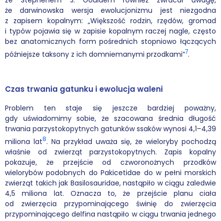
ze Stephenem J. Gouldem również zwracał uwagę,
że darwinowska wersja ewolucjonizmu jest niezgodna
z zapisem kopalnym: „Większość rodzin, rzędów, gromad
i typów pojawia się w zapisie kopalnym raczej nagle, często
bez anatomicznych form pośrednich stopniowo łączących
7
późniejsze taksony z ich domniemanymi przodkami”
.
Czas trwania gatunku i ewolucja waleni
Problem ten staje się jeszcze bardziej poważny,
gdy uświadomimy sobie, że szacowana średnia długość
trwania parzystokopytnych gatunków ssaków wynosi 4,1–4,39
8
miliona lat
. Na przykład uważa się, że wieloryby pochodzą
właśnie od zwierząt parzystokopytnych. Zapis kopalny
pokazuje, że przejście od czworonożnych przodków
wielorybów podobnych do Pakicetidae do w pełni morskich
zwierząt takich jak Basilosauridae, nastąpiło w ciągu zaledwie
4,5 miliona lat. Oznacza to, że przejście planu ciała
od zwierzęcia przypominającego świnię do zwierzęcia
przypominającego delfina nastąpiło w ciągu trwania jednego