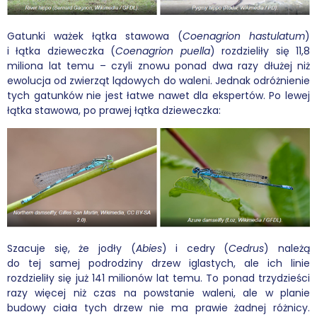
Gatunki ważek łątka stawowa (
Coenagrion hastulatum
)
i łątka dzieweczka (
Coenagrion puella
) rozdzieliły się 11,8
miliona lat temu – czyli znowu ponad dwa razy dłużej niż
ewolucja od zwierząt lądowych do waleni. Jednak odróżnienie
tych gatunków nie jest łatwe nawet dla ekspertów. Po lewej
łątka stawowa, po prawej łątka dzieweczka:
Szacuje się, że jodły (
Abies
) i cedry (
Cedrus
) należą
do tej samej podrodziny drzew iglastych, ale ich linie
rozdzieliły się już 141 milionów lat temu. To ponad trzydzieści
razy więcej niż czas na powstanie waleni, ale w planie
budowy ciała tych drzew nie ma prawie żadnej różnicy.