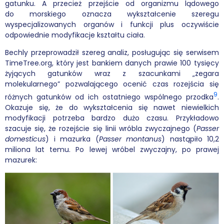
gatunku. A przecież przejście od organizmu lądowego
do morskiego oznacza wykształcenie szeregu
wyspecjalizowanych organów i funkcji plus oczywiście
odpowiednie modyfikacje kształtu ciała.
Bechly przeprowadził szereg analiz, posługując się serwisem
TimeTree.org, który jest bankiem danych prawie 100 tysięcy
żyjących gatunków wraz z szacunkami „zegara
molekularnego” pozwalającego ocenić czas rozejścia się
9
różnych gatunków od ich ostatniego wspólnego przodka
.
Okazuje się, że do wykształcenia się nawet niewielkich
modyfikacji potrzeba bardzo dużo czasu. Przykładowo
szacuje się, że rozejście się linii wróbla zwyczajnego (
Passer
domesticus
) i mazurka (
Passer montanus
) nastąpiło 10,2
miliona lat temu. Po lewej wróbel zwyczajny, po prawej
mazurek: