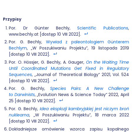
Przypisy
Por. Dr Günter Bechly,
Scientific Publications
,
www.bechly.at [dostęp 10 VIII 2022].
Por. G. Bechly,
Wywiad z paleontologiem Günterem
Bechlym
, „W Poszukiwaniu Projektu”, 19 listopada 2019
[dostęp 10 VIII 2022].
Por. O. Hössjer, G. Bechly, A. Gauger,
On the Waiting Time
Until Coordinated Mutations Get Fixed in Regulatory
Sequences
, „Journal of Theoretical Biology” 2021, Vol. 524
[dostęp 10 VIII 2022].
Por. G. Bechly,
Species Pairs: A New Challenge
to Darwinists
, „Evolution News & Science Today” 2022, April
25 [dostęp 10 VIII 2022].
Por. G. Bechly,
Idea eksplozji kambryjskiej jest niczym broń
nuklearna
, „W Poszukiwaniu Projektu”, 18 marca 2022
[dostęp 10 VIII 2022].
Dokładniejsze omówienie wzorca zapisu kopalnego