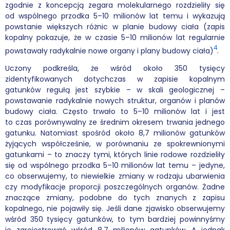
zgodnie z koncepcją zegara molekularnego rozdzieliły się
od wspólnego przodka 5–10 milionów lat temu i wykazują
powstanie większych różnic w planie budowy ciała (zapis
kopalny pokazuje, że w czasie 5–10 milionów lat regularnie
4
powstawały radykalnie nowe organy i plany budowy ciała)
.
Uczony podkreśla, że wśród około 350 tysięcy
zidentyfikowanych dotychczas w zapisie kopalnym
gatunków regułą jest szybkie – w skali geologicznej –
powstawanie radykalnie nowych struktur, organów i planów
budowy ciała. Często trwało to 5–10 milionów lat i jest
to czas porównywalny ze średnim okresem trwania jednego
gatunku. Natomiast spośród około 8,7 milionów gatunków
żyjących współcześnie, w porównaniu ze spokrewnionymi
gatunkami – to znaczy tymi, których linie rodowe rozdzieliły
się od wspólnego przodka 5–10 milionów lat temu – jedyne,
co obserwujemy, to niewielkie zmiany w rodzaju ubarwienia
czy modyfikacje proporcji poszczególnych organów. Żadne
znaczące zmiany, podobne do tych znanych z zapisu
kopalnego, nie pojawiły się. Jeśli dane zjawisko obserwujemy
wśród 350 tysięcy gatunków, to tym bardziej powinnyśmy