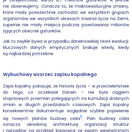
je zarejestrować wśród 8,7 milionów gatunków. A jednak
nie obserwujemy. Oznacza to, że makroewolucyjne zmiany,
które miały powszechnie zachodzić we wszystkich grupach
organizmów we wszystkich okresach trwania życia na Ziemi,
zupełnie nie miały miejsca podczas powstawania milionów
żyjących obecnie gatunków.
Jak to zwykle bywa w przypadku darwinowskiej teorii ewolucji:
kluczowych danych empirycznych brakuje wtedy, kiedy
są najbardziej potrzebne.
Wybuchowy wzorzec zapisu kopalnego
Zapis kopalny pokazuje, że historia życia – w przeciwieństwie
do tego, co oczekiwał Darwin – nie była ciągiem
stopniowych przemian polegających na kumulacji drobnych
zmian w długich przedziałach czasowych. Zapis kopalny
konsekwentnie dokumentuje względnie szybkie pojawienie
5
się nowych planów budowy ciała
. Plan budowy ciała
oznacza określoną architekturę organizacji struktur
i narządów; na przykład kręgowce ze swoim wewnętrznym