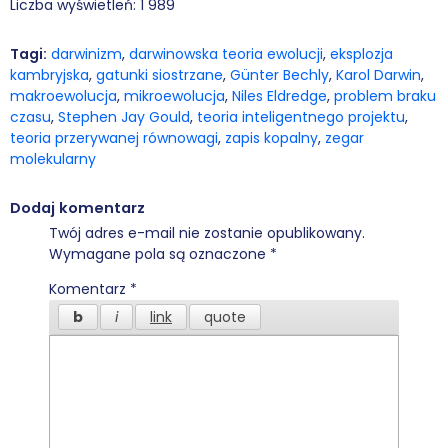
Liczba wyświetleń:
1 989
Tagi:
darwinizm
,
darwinowska teoria ewolucji
,
eksplozja
kambryjska
,
gatunki siostrzane
,
Günter Bechly
,
Karol Darwin
,
makroewolucja
,
mikroewolucja
,
Niles Eldredge
,
problem braku
czasu
,
Stephen Jay Gould
,
teoria inteligentnego projektu
,
teoria przerywanej równowagi
,
zapis kopalny
,
zegar
molekularny
Dodaj komentarz
Twój adres e-mail nie zostanie opublikowany.
Wymagane pola są oznaczone
*
Komentarz
*