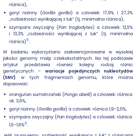
różnica),
goryl nizinny (
Gorilla gorilla
) a człowiek: 17,9% i 27,3%
„rozbieżności wynikającej z luk” (tj. minimalna różnica),
szympans zwyczajny (
Pan troglodytes
) a człowiek: 12,5%
i 13,3% „rozbieżności wynikającej z luk” (tj. minimalna
5
różnica)
.
W badaniu wykorzystano zsekwencjonowane w wysokiej
jakości genomy małp człekokształtnych. Na tej podstawie
artykuł przedstawia również kolejny rodzaj różnic
genetycznych –
wariacje pojedynczych nukleotydów
(SNV)
w tych fragmentach genomu, które można
dopasować:
orangutan sumatrzański (
Pongo abelii
) a człowiek: różnica
ok. 3,6%,
goryl nizinny (
Gorilla gorilla
) a człowiek: różnica 1,9–2,0%,
szympans zwyczajny (
Pan troglodytes
) a człowiek: różnica
6
1,5–1,6%
.
Jeśli zsumujemy „rozbieżność wynikającą z luk” z różnicami