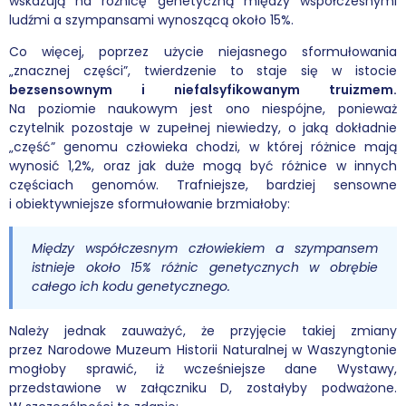
wskazują na różnicę genetyczną między współczesnymi
ludźmi a szympansami wynoszącą około 15%.
Co więcej, poprzez użycie niejasnego sformułowania
„znacznej części”, twierdzenie to staje się w istocie
bezsensownym i niefalsyfikowanym truizmem
.
Na poziomie naukowym jest ono niespójne, ponieważ
czytelnik pozostaje w zupełnej niewiedzy, o jaką dokładnie
„część” genomu człowieka chodzi, w której różnice mają
wynosić 1,2%, oraz jak duże mogą być różnice w innych
częściach genomów. Trafniejsze, bardziej sensowne
i obiektywniejsze sformułowanie brzmiałoby:
Między współczesnym człowiekiem a szympansem
istnieje około 15% różnic genetycznych w obrębie
całego ich kodu genetycznego.
Należy jednak zauważyć, że przyjęcie takiej zmiany
przez Narodowe Muzeum Historii Naturalnej w Waszyngtonie
mogłoby sprawić, iż wcześniejsze dane Wystawy,
przedstawione w załączniku D, zostałyby podważone.