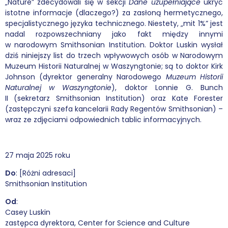
„Nature” zdecydowali się w sekcji
Dane uzupełniające
ukryć
istotne informacje (dlaczego?) za zasłoną hermetycznego,
Podcasty
specjalistycznego języka technicznego. Niestety, „mit 1%” jest
nadal rozpowszechniany jako fakt między innymi
Filmy
w narodowym Smithsonian Institution. Doktor Luskin wysłał
dziś niniejszy list do trzech wpływowych osób w Narodowym
Muzeum Historii Naturalnej w Waszyngtonie; są to doktor Kirk
O książkach
Johnson (dyrektor generalny Narodowego
Muzeum Historii
Naturalnej w Waszyngtonie
), doktor Lonnie G. Bunch
FAQ
II (sekretarz Smithsonian Institution) oraz Kate Forester
(zastępczyni szefa kancelarii Rady Regentów Smithsonian) –
Kontakt
wraz ze zdjęciami odpowiednich tablic informacyjnych.
27 maja 2025 roku
Do
: [Różni adresaci]
Smithsonian Institution
Od
:
Casey Luskin
zastępca dyrektora, Center for Science and Culture