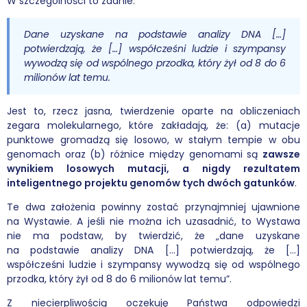
W szczególności to zdanie:
Dane uzyskane na podstawie analizy DNA […]
potwierdzają, że […] współcześni ludzie i szympansy
wywodzą się od wspólnego przodka, który żył od 8 do 6
milionów lat temu.
Jest to, rzecz jasna, twierdzenie oparte na obliczeniach
zegara molekularnego, które zakładają, że: (a) mutacje
punktowe gromadzą się losowo, w stałym tempie w obu
genomach oraz (b) różnice między genomami są
zawsze
wynikiem losowych mutacji, a nigdy rezultatem
inteligentnego projektu genomów tych dwóch gatunków
.
Te dwa założenia powinny zostać przynajmniej ujawnione
na Wystawie. A jeśli nie można ich uzasadnić, to Wystawa
nie ma podstaw, by twierdzić, że „dane uzyskane
na podstawie analizy DNA […] potwierdzają, że […]
współcześni ludzie i szympansy wywodzą się od wspólnego
przodka, który żył od 8 do 6 milionów lat temu”.
Z niecierpliwością oczekuję Państwa odpowiedzi