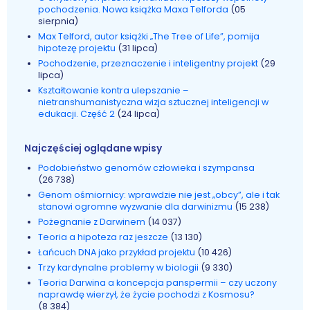
pochodzenia. Nowa książka Maxa Telforda
(05
sierpnia)
Max Telford, autor książki „The Tree of Life”, pomija
hipotezę projektu
(31 lipca)
Pochodzenie, przeznaczenie i inteligentny projekt
(29
lipca)
Kształtowanie kontra ulepszanie –
nietranshumanistyczna wizja sztucznej inteligencji w
edukacji. Część 2
(24 lipca)
Najczęściej oglądane wpisy
Podobieństwo genomów człowieka i szympansa
(26 738)
Genom ośmiornicy: wprawdzie nie jest „obcy”, ale i tak
stanowi ogromne wyzwanie dla darwinizmu
(15 238)
Pożegnanie z Darwinem
(14 037)
Teoria a hipoteza raz jeszcze
(13 130)
Łańcuch DNA jako przykład projektu
(10 426)
Trzy kardynalne problemy w biologii
(9 330)
Teoria Darwina a koncepcja panspermii – czy uczony
naprawdę wierzył, że życie pochodzi z Kosmosu?
(8 384)