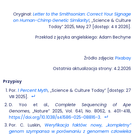
Oryginał:
Letter to the Smithsonian: Correct Your Signage
on Human-Chimp Genetic Similarity!
,
„Science & Culture
Today” 2025, May 27 [dostęp: 4 II 2026].
Przekład z języka angielskiego: Adam Bechyne
Źródło zdjęcia:
Pixabay
Ostatnia aktualizacja strony: 4.2.2026
Przypisy
Por.
1 Percent Myth
, „Science & Culture Today” [dostęp: 27
VIII 2025].
D. Yoo et al.,
Complete Sequencing of Ape
Genomes
, „Nature” 2025, Vol. 641, No. 8062, s. 401–418,
https://doi.org/10.1038/s41586-025-08816-3
.
Por. C. Luskin,
Weryfikacja faktów: nowy, „kompletny”
genom szympansa w porównaniu z genomem człowieka