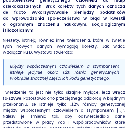
podobieństwa genetycznego człowieka do małp
człekokształtnych. Brak korekty tych danych oznacza
de facto wykorzystywanie pieniędzy podatników
do wprowadzania społeczeństwa w błąd w kwestii
o ogromnym znaczeniu naukowym, socjologicznym
i filozoficznym.
Niestety, istnieją również inne twierdzenia, które w świetle
tych nowych danych wymagają korekty. Jak widać
w załączniku D, Wystawa stwierdza:
Między współczesnym człowiekiem a szympansem
istnieje jedynie około 1,2% różnic genetycznych
w obrębie znacznej części ich kodu genetycznego.
Twierdzenie to jest nie tylko skrajnie mylące
, lecz wręcz
fałszywe
. Pozostawia ono przeciętnego odbiorcę w błędnym
przekonaniu, że istnieje tylko „1,2% różnicy genetycznej
między współczesnym człowiekiem a szympansem […]”.
Należy je zmienić tak, aby odzwierciedlało dane
przedstawione w pracy Yoo i współpracowników, które