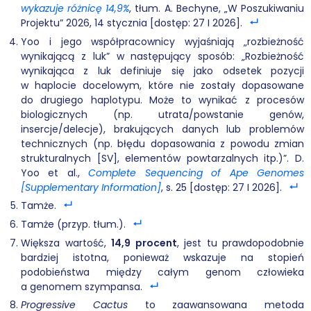
wykazuje różnicę 14,9%
, tłum. A. Bechyne, „W Poszukiwaniu
Projektu” 2026, 14 stycznia [dostęp: 27 I 2026].
Yoo i jego współpracownicy wyjaśniają „rozbieżność
wynikającą z luk” w następujący sposób: „Rozbieżność
wynikająca z luk definiuje się jako odsetek pozycji
w haplocie docelowym, które nie zostały dopasowane
do drugiego haplotypu. Może to wynikać z procesów
biologicznych (np. utrata/powstanie genów,
insercje/delecje), brakujących danych lub problemów
technicznych (np. błędu dopasowania z powodu zmian
strukturalnych [SV], elementów powtarzalnych itp.)”. D.
Yoo et al.,
Complete Sequencing of Ape Genomes
[Supplementary Information]
, s. 25 [dostęp: 27 I 2026].
Tamże.
Tamże (przyp. tłum.).
Większa wartość,
14,9 procent
, jest tu prawdopodobnie
bardziej istotna, ponieważ wskazuje na stopień
podobieństwa między całym genom człowieka
a genomem szympansa.
Progressive Cactus
to zaawansowana metoda