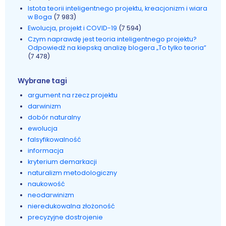
Istota teorii inteligentnego projektu, kreacjonizm i wiara
w Boga
(7 983)
Ewolucja, projekt i COVID-19
(7 594)
Czym naprawdę jest teoria inteligentnego projektu?
Odpowiedź na kiepską analizę blogera „To tylko teoria”
(7 478)
Wybrane tagi
argument na rzecz projektu
darwinizm
dobór naturalny
ewolucja
falsyfikowalność
informacja
kryterium demarkacji
naturalizm metodologiczny
naukowość
neodarwinizm
nieredukowalna złożoność
precyzyjne dostrojenie