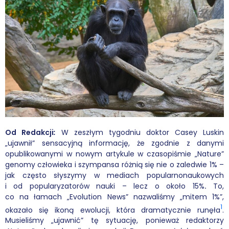
Wybór tekstów
Dla autorów
Darmowy ebook
Linki
Księgarnia
FAQ
Od Redakcji
:
W zeszłym tygodniu doktor Casey Luskin
„ujawnił” sensacyjną informację, że zgodnie z danymi
opublikowanymi w nowym artykule w czasopiśmie „Nature”
Spis tekstów
genomy człowieka i szympansa różnią się nie o zaledwie 1% –
jak często słyszymy w mediach popularnonaukowych
Filmy
i od popularyzatorów nauki – lecz o około 15%
.
To,
co na łamach „Evolution News” nazwaliśmy „mitem 1%”,
Konferencje, webinaria i debaty
1
okazało się ikoną ewolucji, która dramatycznie runęła
.
Musieliśmy „ujawnić” tę sytuację, ponieważ redaktorzy
Wywiady i wykłady