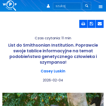



O nas



O stronie
Czas czytania:
11
min
Motto
List do Smithsonian Institution. Poprawcie
Aktualności
swoje tablice informacyjne na temat
podobieństwa genetycznego człowieka i
Teksty
szympansa!
Casey Luskin
Wprowadzenie
2026-02-04
Artykuły
Krytyka teorii ID
Wywiady