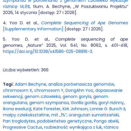
szympansa w porównaniu z genomem człowieka wykazuje
różnicę 14,9%
, tłum. A. Bechyne, „W Poszukiwaniu Projektu”
2026, 14 stycznia [dostęp: 27 I 2026].
4. Yoo D. et al.,
Complete Sequencing of Ape Genomes
[Supplementary Information]
[dostęp: 27 I 2026].
5. Yoo D. et al.,
Complete sequencing of ape
genomes
, „Nature” 2025, Vol. 641, No. 8062, s. 401–418,
https://doi.org/10.1038/s41586-025-08816-3
.
Liczba wyświetleń:
366
Tagi:
Adam Bechyne
,
analiza porównawcza genomów
,
chromosom X
,
chromosom Y
,
DongAhn Yoo
,
dopasowanie
sekwencji
,
genom człowieka
,
genom goryla
,
genom
orangutana
,
genom szympansa
,
Gorilla gorilla
,
goryl nizinny
,
ikona ewolucji
,
Kate Forester
,
Kirk Johnson
,
Lonnie G. Bunch II
,
małpy człekokształtne
,
mit „1%”
,
orangutan sumatrzański
,
Pan troglodytes
,
podobieństwo genetyczne
,
Pongo abelii
,
Progressive Cactus
,
rozbieżność wynikająca z luk
,
różnica