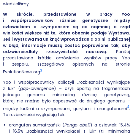
wiedzieliśmy.
W skrócie, przedstawione w pracy Yoo
i współpracowników różnice genetyczne między
człowiekiem a szympansem są co najmniej o rząd
wielkości większe niż te, które obecnie podaje Wystawa.
Jeśli Wystawa ma uniknąć wprowadzania opinii publicznej
w błąd, informacje muszą zostać poprawione tak, aby
odzwierciedlały rzeczywistość naukową.
Poniżej
przedstawiono krótkie omówienie wyników pracy Yoo
i zespołu, szczegółowo opisanych na stronie
3
EvolutionNews.org
.
Yoo i współpracownicy obliczyli „rozbieżności wynikające
z luk” (
gap-divergence
) – czyli opartą na fragmentach
jednego genomu minimalną różnicę genetyczną,
której nie można było dopasować do drugiego genomu –
4
między ludźmi a szympansami, gorylami i orangutanami
.
Te rozbieżności wyglądają tak:
orangutan sumatrzański (
Pongo abelii
) a człowiek: 15,4%
i 16,5% „rozbieżności wynikającej z luk” (tj. minimalna