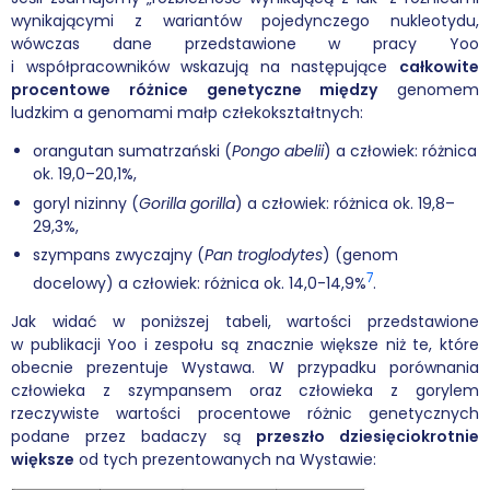
wynikającymi z wariantów pojedynczego nukleotydu,
wówczas dane przedstawione w pracy Yoo
i współpracowników wskazują na następujące
całkowite
procentowe różnice genetyczne między
genomem
ludzkim a genomami małp człekokształtnych:
orangutan sumatrzański (
Pongo abelii
) a człowiek: różnica
ok. 19,0–20,1%,
goryl nizinny (
Gorilla gorilla
) a człowiek: różnica ok. 19,8–
29,3%,
szympans zwyczajny (
Pan troglodytes
) (genom
7
docelowy) a człowiek: różnica ok. 14,0-14,9%
.
Jak widać w poniższej tabeli, wartości przedstawione
w publikacji Yoo i zespołu są znacznie większe niż te, które
obecnie prezentuje Wystawa. W przypadku porównania
człowieka z szympansem oraz człowieka z gorylem
rzeczywiste wartości procentowe różnic genetycznych
podane przez badaczy są
przeszło dziesięciokrotnie
większe
od tych prezentowanych na Wystawie: