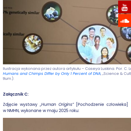
Ilustracja wykonana przez autora artykułu – Caseya Luskina. Por. C. L
Humans and Chimps Differ by Only 1 Percent of DNA
, „Science & Cul
tłum.).
Załącznik C:
Zdjęcie wystawy „
Human Origins”
[Pochodzenie człowieka]
w NMHN, wykonane w maju 2025 roku: