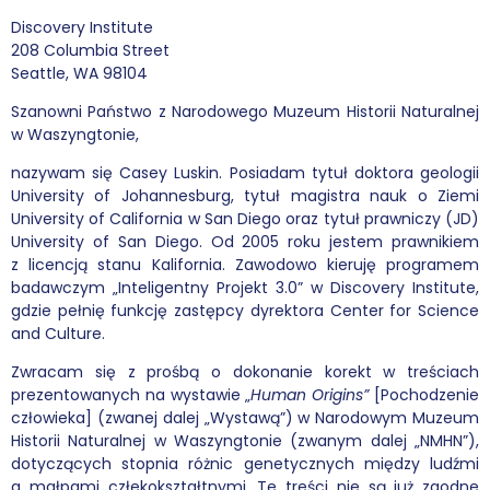
Discovery Institute
208 Columbia Street
Seattle, WA 98104
Szanowni Państwo z Narodowego Muzeum Historii Naturalnej
w Waszyngtonie,
nazywam się Casey Luskin. Posiadam tytuł doktora geologii
University of Johannesburg, tytuł magistra nauk o Ziemi
University of California w San Diego oraz tytuł prawniczy (JD)
University of San Diego. Od 2005 roku jestem prawnikiem
z licencją stanu Kalifornia. Zawodowo kieruję programem
badawczym „Inteligentny Projekt 3.0” w Discovery Institute,
gdzie pełnię funkcję zastępcy dyrektora Center for Science
and Culture.
Zwracam się z prośbą o dokonanie korekt w treściach
prezentowanych na wystawie „
Human Origins”
[Pochodzenie
człowieka] (zwanej dalej „Wystawą”) w Narodowym Muzeum
Historii Naturalnej w Waszyngtonie (zwanym dalej „NMHN”),
dotyczących stopnia różnic genetycznych między ludźmi
a małpami człekokształtnymi. Te treści nie są już zgodne