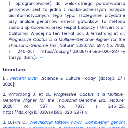
(i oprogramowanie) do wielokrotnego porównywania
genomów. Jest to jedno z najdokładniejszych narzędzi
bioinformatycznych tego typu, szczególnie przydatne
przy analizie genomów różnych gatunków. Ta metoda
została opracowana przez zespół badaczy z University of
California. Więcej na ten temat por. J. Armstrong et al.,
Progressive Cactus is a Multiple-Genome Aligner for the
Thousand-Genome Era
, „Nature” 2020, Vol. 587, No. 7833,
s. 246–251, https://doi.org/10.1038/s41586-020-2871-y
(przyp. tłum.).
Literatura:
1.
1 Percent Myth
, „Science & Culture Today” [dostęp: 27 I
2026].
2. Armstrong J. et al.,
Progressive Cactus is a Multiple-
Genome Aligner for the Thousand-Genome Era
, „Nature”
2020, Vol. 587, No. 7833, s. 246–251,
https://doi.org/10.1038/s41586-020-2871-y.
3. Luskin C.,
Weryfikacja faktów: nowy, „kompletny” genom