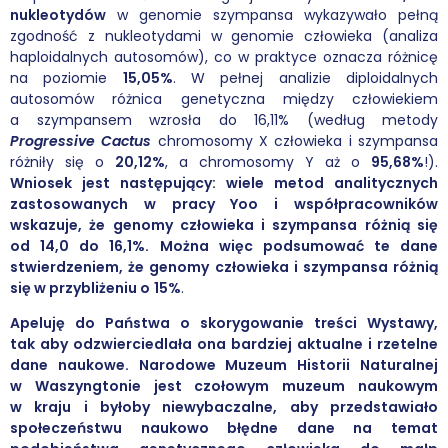
nukleotydów
w genomie szympansa wykazywało pełną
zgodność z nukleotydami w genomie człowieka (analiza
haploidalnych autosomów), co w praktyce oznacza różnicę
na poziomie
15,05%
. W pełnej analizie diploidalnych
autosomów różnica genetyczna między człowiekiem
a szympansem wzrosła do 16,11% (według metody
Progressive Cactus
chromosomy X człowieka i szympansa
różniły się o
20,12%
, a chromosomy Y aż o
95,68%
!).
Wniosek jest następujący:
wiele metod analitycznych
zastosowanych w pracy Yoo i współpracowników
wskazuje, że genomy człowieka i szympansa różnią się
od 14,0 do 16,1%
. Można więc podsumować te dane
stwierdzeniem, że genomy człowieka i szympansa różnią
się w przybliżeniu o
15%
.
Apeluję do Państwa o
skorygowanie treści Wystawy
,
tak aby odzwierciedlała ona bardziej aktualne i rzetelne
dane naukowe. Narodowe Muzeum Historii Naturalnej
w Waszyngtonie jest czołowym muzeum
naukowym
w kraju i byłoby niewybaczalne, aby przedstawiało
społeczeństwu naukowo błędne dane na temat