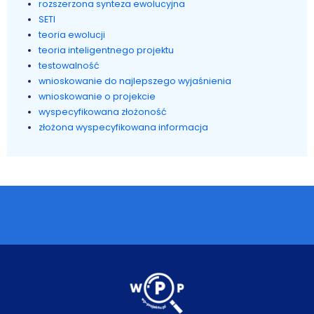
rozszerzona synteza ewolucyjna
SETI
teoria ewolucji
teoria inteligentnego projektu
testowalność
wnioskowanie do najlepszego wyjaśnienia
wnioskowanie o projekcie
wyspecyfikowana złożoność
złożona wyspecyfikowana informacja