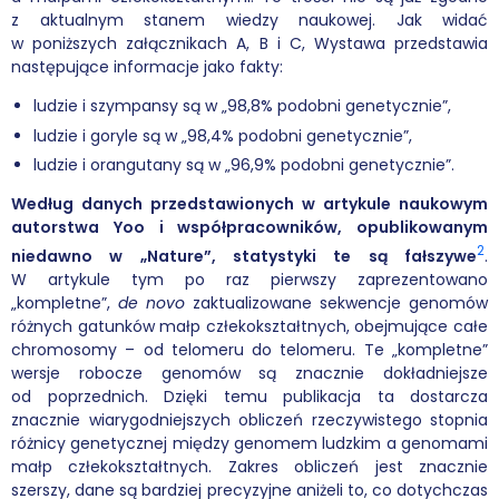
z aktualnym stanem wiedzy naukowej. Jak widać
w poniższych załącznikach A, B i C, Wystawa przedstawia
następujące informacje jako fakty:
ludzie i szympansy są w „98,8% podobni genetycznie”,
ludzie i goryle są w „98,4% podobni genetycznie”,
ludzie i orangutany są w „96,9% podobni genetycznie”.
Według danych przedstawionych w artykule naukowym
autorstwa Yoo i współpracowników, opublikowanym
2
niedawno w „Nature”, statystyki te są fałszywe
.
W artykule tym po raz pierwszy zaprezentowano
„kompletne”,
de novo
zaktualizowane sekwencje genomów
różnych gatunków małp człekokształtnych, obejmujące całe
chromosomy – od telomeru do telomeru. Te „kompletne”
wersje robocze genomów są znacznie dokładniejsze
od poprzednich. Dzięki temu publikacja ta dostarcza
znacznie wiarygodniejszych obliczeń rzeczywistego stopnia
różnicy genetycznej między genomem ludzkim a genomami
małp człekokształtnych. Zakres obliczeń jest znacznie
szerszy, dane są bardziej precyzyjne aniżeli to, co dotychczas