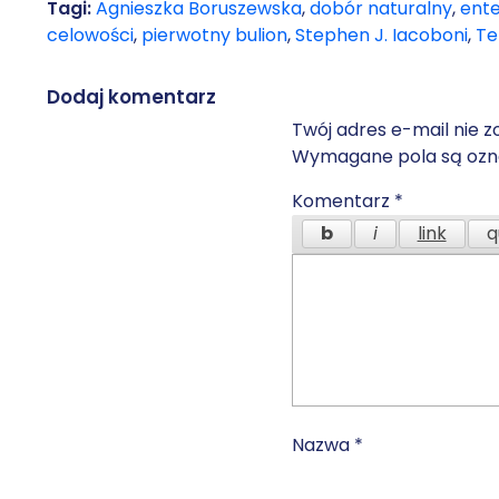
Tagi:
Agnieszka Boruszewska
,
dobór naturalny
,
ent
celowości
,
pierwotny bulion
,
Stephen J. Iacoboni
,
Te
Dodaj komentarz
Twój adres e-mail nie z
Wymagane pola są oz
Komentarz
*
Nazwa
*