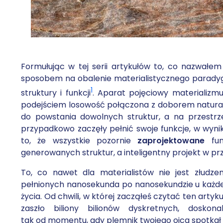
Formułując w tej serii artykułów to, co nazwał
sposobem na obalenie materialistycznego parady
1
struktury i funkcji
. Aparat pojęciowy materializmu
podejściem losowość połączona z doborem natura
do powstania dowolnych struktur, a na przestrz
przypadkowo zaczęły pełnić swoje funkcje, w wyn
to, że wszystkie pozornie
zaprojektowane
fun
generowanych struktur, a inteligentny projekt w prz
To, co nawet dla materialistów nie jest złudze
pełnionych nanosekunda po nanosekundzie u każde
życia. Od chwili, w której zacząłeś czytać ten artyku
zaszło biliony bilionów dyskretnych, doskona
tak od momentu, gdy plemnik twojego ojca spotkał s