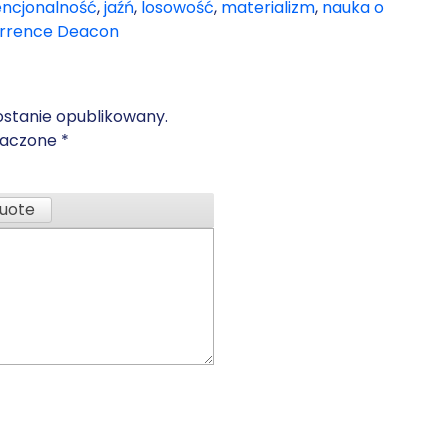
encjonalność
,
jaźń
,
losowość
,
materializm
,
nauka o
rrence Deacon
ostanie opublikowany.
naczone
*