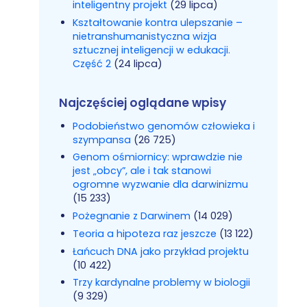
inteligentny projekt
(29 lipca)
Kształtowanie kontra ulepszanie –
nietranshumanistyczna wizja
sztucznej inteligencji w edukacji.
Część 2
(24 lipca)
Najczęściej oglądane wpisy
Podobieństwo genomów człowieka i
szympansa
(26 725)
Genom ośmiornicy: wprawdzie nie
jest „obcy”, ale i tak stanowi
ogromne wyzwanie dla darwinizmu
(15 233)
Pożegnanie z Darwinem
(14 029)
Teoria a hipoteza raz jeszcze
(13 122)
Łańcuch DNA jako przykład projektu
(10 422)
Trzy kardynalne problemy w biologii
(9 329)