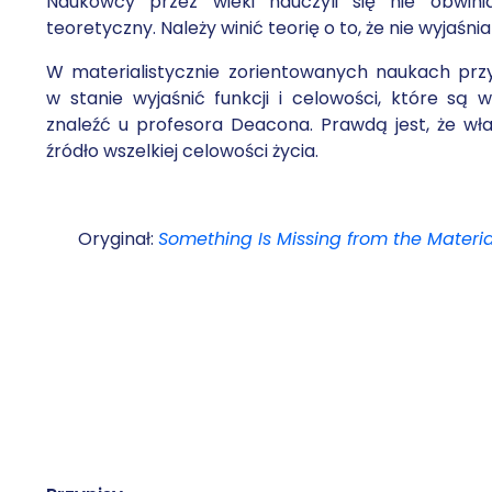
Naukowcy przez wieki nauczyli się nie obwin
teoretyczny. Należy winić teorię o to, że nie wyjaś
W materialistycznie zorientowanych naukach prz
w stanie wyjaśnić funkcji i celowości, które 
znaleźć u profesora Deacona. Prawdą jest, że wł
źródło wszelkiej celowości życia.
Oryginał:
Something Is Missing from the Materi