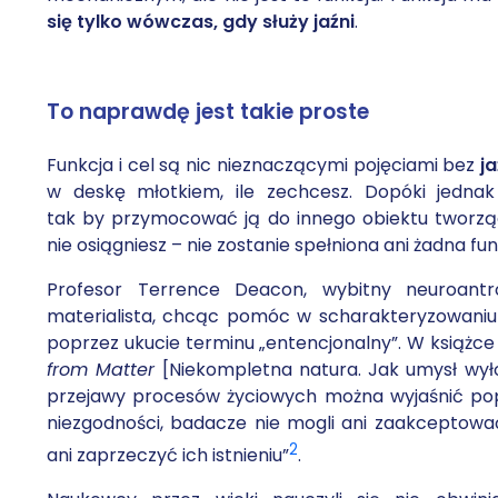
się tylko wówczas, gdy służy jaźni
.
To naprawdę jest takie proste
Funkcja i cel są nic nieznaczącymi pojęciami bez
ja
w deskę młotkiem, ile zechcesz. Dopóki jedna
tak by przymocować ją do innego obiektu tworząc
nie osiągniesz – nie zostanie spełniona ani żadna fun
Profesor Terrence Deacon, wybitny neuroant
materialista, chcąc pomóc w scharakteryzowaniu
poprzez ukucie terminu „entencjonalny”. W książc
from Matter
[Niekompletna natura. Jak umysł wyłon
przejawy procesów życiowych można wyjaśnić po
niezgodności, badacze nie mogli ani zaakceptowa
2
ani zaprzeczyć ich istnieniu”
.