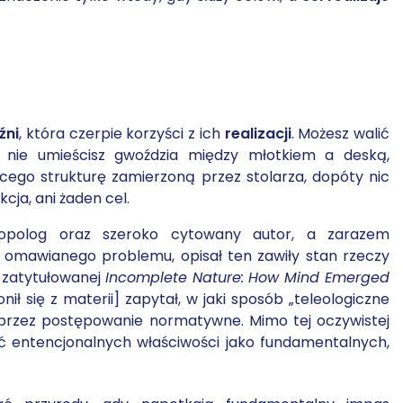
źni
, która czerpie korzyści z ich
realizacji
. Możesz walić
k nie umieścisz gwoździa między młotkiem a deską,
ego strukturę zamierzoną przez stolarza, dopóty nic
kcja, ani żaden cel.
ropolog oraz szeroko cytowany autor, a zarazem
 omawianego problemu, opisał ten zawiły stan rzeczy
e zatytułowanej
Incomplete Nature: How Mind Emerged
ił się z materii] zapytał, w jaki sposób „teleologiczne
przez postępowanie normatywne. Mimo tej oczywistej
ć entencjonalnych właściwości jako fundamentalnych,