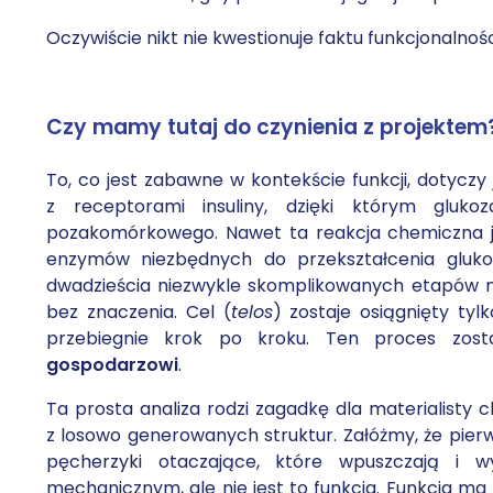
Oczywiście nikt nie kwestionuje faktu funkcjonalnoś
Czy mamy tutaj do czynienia z projektem
To, co jest zabawne w kontekście funkcji, dotyczy j
z receptorami insuliny, dzięki którym gluk
pozakomórkowego. Nawet ta reakcja chemiczna je
enzymów niezbędnych do przekształcenia gluko
dwadzieścia niezwykle skomplikowanych etapów m
bez znaczenia. Cel (
telos
) zostaje osiągnięty ty
przebiegnie krok po kroku. Ten proces zos
gospodarzowi
.
Ta prosta analiza rodzi zagadkę dla materialisty 
z losowo generowanych struktur. Załóżmy, że pierw
pęcherzyki otaczające, które wpuszczają i w
mechanicznym, ale nie jest to funkcja. Funkcja ma 