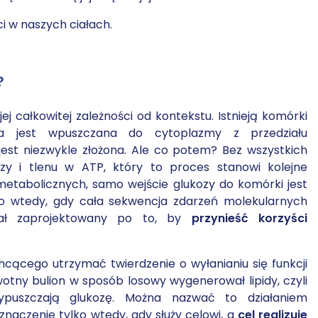
ci w naszych ciałach.
?
ej całkowitej zależności od kontekstu. Istnieją komórki
oza jest wpuszczana do cytoplazmy z przedziału
st niezwykle złożona. Ale co potem? Bez wszystkich
zy i tlenu w ATP, który to proces stanowi kolejne
etabolicznych, samo wejście glukozy do komórki jest
lko wtedy, gdy cała sekwencja zdarzeń molekularnych
tał zaprojektowany po to, by
przynieść korzyści
chcącego utrzymać twierdzenie o wyłanianiu się funkcji
otny bulion w sposób losowy wygenerował lipidy, czyli
ypuszczają glukozę. Można nazwać to działaniem
znaczenie tylko wtedy, gdy służy celowi, a
cel realizuje