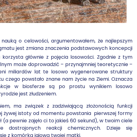
em nauką o celowości, argumentowałem, że najlepszym
gmatu jest zmiana znaczenia podstawowych koncepcji
 korzysta głównie z pojęcia losowości. Zgodnie z tym
lnym może doprowadzić – przynajmniej teoretycznie –
eni miliardów lat te losowo wygenerowane struktury
iku czego powstało znane nam życie na Ziemi. Oznacza
kcje w biosferze są po prostu wynikiem losowo
yrodzie jest złudzeniem.
niem, ma związek z zadziwiającą złożonością funkcji
j żywej istoty od momentu powstania pierwszej formy
ł (a pewnie zajęło ci to jakieś 60 sekund), w twoim ciele
le dostrojonych reakcji chemicznych. Dzieje się
ię z komórką jajową twojej matki.