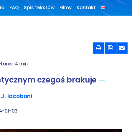
ia
FAQ
Spis tekstów
Filmy
Kontakt
Konferencje,
webinaria i
debaty



Wywiady i
wykłady
tania:
4
min
Podcasty
stycznym czegoś brakuje
Filmy
J. Iacoboni
O książkach
4-01-03
FAQ