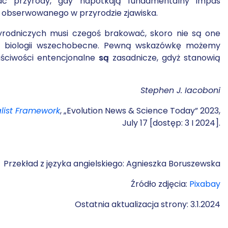
iać przyrody, gdy napotkają fundamentalny impas
nia obserwowanego w przyrodzie zjawiska.
yrodniczych musi czegoś brakować, skoro nie są one
są w biologii wszechobecne. Pewną wskazówkę możemy
aściwości entencjonalne
są
zasadnicze, gdyż stanowią
Stephen J. Iacoboni
alist Framework
, „Evolution News & Science Today” 2023,
July 17 [dostęp: 3 I 2024].
Przekład z języka angielskiego: Agnieszka Boruszewska
Źródło zdjęcia:
Pixabay
Ostatnia aktualizacja strony: 3.1.2024