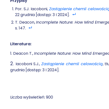
Przypisy
Por. S.J. Iacoboni,
Zastąpienie chemii celowości
22 grudnia [dostęp: 3 I 2024].
T. Deacon,
Incomplete Nature: How Mind Emerge
s. 147.
Literatura:
1.
Deacon T.,
Incomplete Nature: How Mind Emerged
2.
Iacoboni S.J.,
Zastąpienie chemii celowością
, t
grudnia [dostęp: 3 I 2024].
Liczba wyświetleń:
900