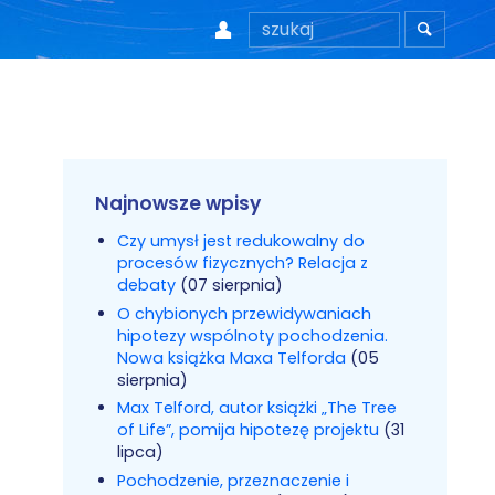


Najnowsze wpisy
Czy umysł jest redukowalny do
procesów fizycznych? Relacja z
debaty
(07 sierpnia)
O chybionych przewidywaniach
hipotezy wspólnoty pochodzenia.
Nowa książka Maxa Telforda
(05
sierpnia)
Max Telford, autor książki „The Tree
of Life”, pomija hipotezę projektu
(31
lipca)
Pochodzenie, przeznaczenie i