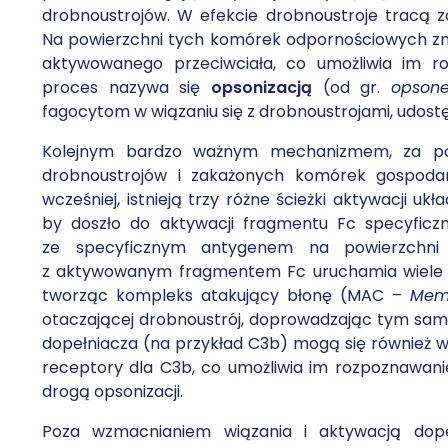
drobnoustrojów. W efekcie drobnoustroje tracą zd
Na powierzchni tych komórek odpornościowych zna
aktywowanego przeciwciała, co umożliwia im r
proces nazywa się
opsonizacją
(od gr.
opsone
fagocytom w wiązaniu się z drobnoustrojami, udost
Kolejnym bardzo ważnym mechanizmem, za pom
drobnoustrojów i zakażonych komórek gospoda
wcześniej, istnieją trzy różne ścieżki aktywacji u
by doszło do aktywacji fragmentu Fc specyficz
ze specyficznym antygenem na powierzchni k
z aktywowanym fragmentem Fc uruchamia wiele inn
tworząc kompleks atakujący błonę (MAC –
Mem
otaczającej drobnoustrój, doprowadzając tym sa
dopełniacza (na przykład C3b) mogą się również w
receptory dla C3b, co umożliwia im rozpoznawanie
drogą opsonizacji.
Poza wzmacnianiem wiązania i aktywacją dopeł