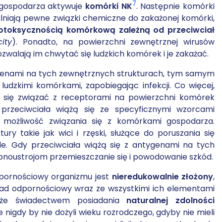
7
 gospodarza aktywuje
komórki NK
. Następnie komórki
niają pewne związki chemiczne do zakażonej komórki,
otoksycznością komórkową zależną od przeciwciał
ity
). Ponadto, na powierzchni zewnętrznej wirusów
pozwalają im chwytać się ludzkich komórek i je zakażać.
ygenami na tych zewnętrznych strukturach, tym samym
 ludzkimi komórkami, zapobiegając infekcji. Co więcej,
zą się związać z receptorami na powierzchni komórek
rzeciwciała wiążą się ze specyficznymi wzorcami
 możliwość związania się z komórkami gospodarza.
ry takie jak wici i rzęski, służące do poruszania się
ele. Gdy przeciwciała wiążą się z antygenami na tych
drobnoustrojom przemieszczanie się i powodowanie szkód.
dpornościowy organizmu jest
nieredukowalnie złożony
,
ład odpornościowy wraz ze wszystkimi ich elementami
akże świadectwem posiadania
naturalnej zdolności
e nigdy by nie dożyli wieku rozrodczego, gdyby nie mieli