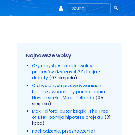


Najnowsze wpisy
Czy umysł jest redukowalny do
procesów fizycznych? Relacja z
debaty
(07 sierpnia)
O chybionych przewidywaniach
hipotezy wspólnoty pochodzenia.
Nowa książka Maxa Telforda
(05
sierpnia)
Max Telford, autor książki „The Tree
of Life”, pomija hipotezę projektu
(31
lipca)
Pochodzenie, przeznaczenie i