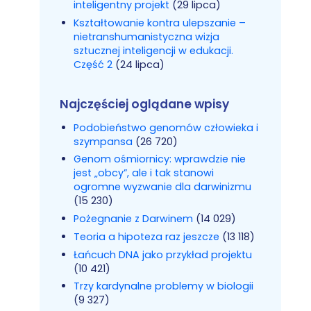
inteligentny projekt
(29 lipca)
Kształtowanie kontra ulepszanie –
nietranshumanistyczna wizja
sztucznej inteligencji w edukacji.
Część 2
(24 lipca)
Najczęściej oglądane wpisy
Podobieństwo genomów człowieka i
szympansa
(26 720)
Genom ośmiornicy: wprawdzie nie
jest „obcy”, ale i tak stanowi
ogromne wyzwanie dla darwinizmu
(15 230)
Pożegnanie z Darwinem
(14 029)
Teoria a hipoteza raz jeszcze
(13 118)
Łańcuch DNA jako przykład projektu
(10 421)
Trzy kardynalne problemy w biologii
(9 327)