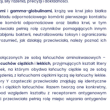
iły rażenia, precyzji i dokładności.
ami
i
gamma-globulinami
, krążą we krwi jako białka
 układu odpornościowego komórki pierwszego kontaktu
nne komórki odpornościowe oraz białka krwi, w tym
ciwciała pełnią rolę czynników pomagających innym
janiu bakterii, neutralizowaniu toksyn i ograniczaniu
zumieć, jak działają przeciwciała, należy poznać ich
h połączonych ze sobą łańcuchów aminokwasowych –
ńcuchów
ciężkich
i
lekkich
, przyjmujących kształt litery
inek, na którym obydwa łańcuchy ciężkie są ze sobą
zienia, z łańcuchami ciężkimi łączą się łańcuchy lekkie.
ry Y cząsteczki przeciwciała znajdują się identyczne
 i ciężkich łańcuchów. Razem tworzą one konkretny,
pod względem kształtu z receptorem antygenowym
ki przeciwciała pełnią rolę miejsc wiązania antygenów