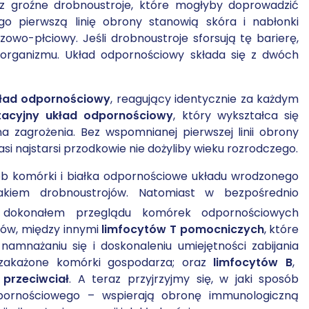
ez groźne drobnoustroje, które mogłyby doprowadzić
o pierwszą linię obrony stanowią skóra i nabłonki
wo-płciowy. Jeśli drobnoustroje sforsują tę barierę,
organizmu. Układ odpornościowy składa się z dwóch
ład odpornościowy
, reagujący identycznie za każdym
acyjny układ odpornościowy
, który wykształca się
 zagrożenia. Bez wspomnianej pierwszej linii obrony
 najstarsi przodkowie nie dożyliby wieku rozrodczego.
ób komórki i białka odpornościowe układu wrodzonego
akiem drobnoustrojów. Natomiast w bezpośrednio
dokonałem przeglądu komórek odpornościowych
tów, między innymi
limfocytów T pomocniczych
, które
nażaniu się i doskonaleniu umiejętności zabijania
 zakażone komórki gospodarza; oraz
limfocytów B
,
h
przeciwciał
. A teraz przyjrzyjmy się, w jaki sposób
dpornościowego – wspierają obronę immunologiczną