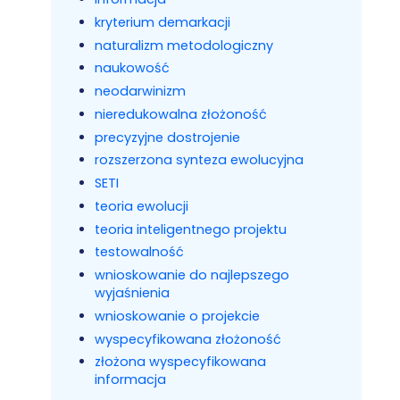
kryterium demarkacji
naturalizm metodologiczny
naukowość
neodarwinizm
nieredukowalna złożoność
precyzyjne dostrojenie
rozszerzona synteza ewolucyjna
SETI
teoria ewolucji
teoria inteligentnego projektu
testowalność
wnioskowanie do najlepszego
wyjaśnienia
wnioskowanie o projekcie
wyspecyfikowana złożoność
złożona wyspecyfikowana
informacja