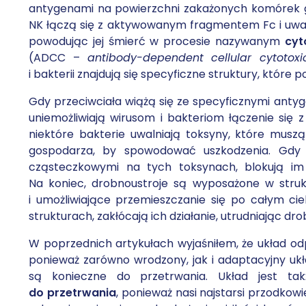
antygenami na powierzchni zakażonych komórek
NK łączą się z aktywowanym fragmentem Fc i uwal
powodując jej śmierć w procesie nazywanym
cyt
(ADCC –
antibody-dependent cellular cytotoxic
i bakterii znajdują się specyficzne struktury, które 
Gdy przeciwciała wiążą się ze specyficznymi ant
uniemożliwiają wirusom i bakteriom łączenie się z
niektóre bakterie uwalniają toksyny, które mus
gospodarza, by spowodować uszkodzenia. Gdy p
cząsteczkowymi na tych toksynach, blokują im
Na koniec, drobnoustroje są wyposażone w struktu
i umożliwiające przemieszczanie się po całym ci
strukturach, zakłócają ich działanie, utrudniając 
W poprzednich artykułach wyjaśniłem, że układ o
ponieważ zarówno wrodzony, jak i adaptacyjny uk
są konieczne do przetrwania. Układ jest t
do przetrwania
, ponieważ nasi najstarsi przodkowi