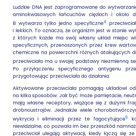
Ludzkie DNA jest zaprogramowane do wytwarzani
aminokwasowych łańcuchów ciężkich i około dzi
4
B wytwarza tylko jedno specyficzne
przeciwciał
i lekkich. To oznacza, że organizm jest w stanie w
z których każde ma swój własny układ miejsc w
specyficznych, przenoszonych przez krew wartow
chemiczne na powierzchni różnych atakujących dro
przeciwciała ma u swojej podstawy niezmienną
Po przyłączeniu specyficznego antygenu prz
przygotowując przeciwciała do działania.
Aktywowane przeciwciała pomagają układowi od
na kilka sposobów. Jak być może pamiętacie, neut
mają własne receptory, wiążące się z dużymi fr
drobnoustrojów. Jednakże wiele chorobotwórczy
6
wykrycia i eliminacji przez te fagocytujące
ko
niewidzialne, co pozwala im bez przeszkód namnaż
przeciwciał ulegają aktywacji, kiedy łączą się