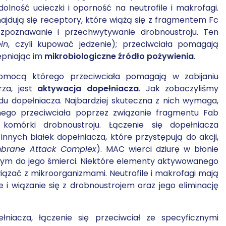
olność ucieczki i oporność na neutrofile i makrofagi.
jdują się receptory, które wiążą się z fragmentem Fc
ozpoznawanie i przechwytywanie drobnoustroju. Ten
in
, czyli kupować jedzenie); przeciwciała pomagają
ępniając im
mikrobiologiczne źródło pożywienia
.
ocą którego przeciwciała pomagają w zabijaniu
rza, jest
aktywacja dopełniacza
. Jak zobaczyliśmy
kładu dopełniacza. Najbardziej skuteczna z nich wymaga,
nego przeciwciała poprzez związanie fragmentu Fab
omórki drobnoustroju. Łączenie się dopełniacza
ych białek dopełniacza, które przystępują do akcji,
brane Attack Complex
). MAC wierci dziurę w błonie
mym do jego śmierci. Niektóre elementy aktywowanego
iązać z mikroorganizmami. Neutrofile i makrofagi mają
 i wiązanie się z drobnoustrojem oraz jego eliminację
niacza, łączenie się przeciwciał ze specyficznymi