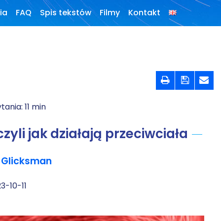
ia
FAQ
Spis tekstów
Filmy
Kontakt
Konferencje,
webinaria i
debaty



Wywiady i
wykłady
ytania:
11
min
Podcasty
li jak działają przeciwciała
Filmy
 Glicksman
O książkach
3-10-11
FAQ