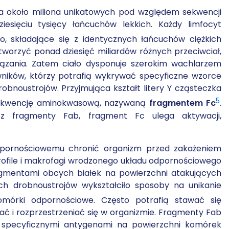
a około miliona unikatowych pod względem sekwencji
esięciu tysięcy łańcuchów lekkich. Każdy limfocyt
o, składające się z identycznych łańcuchów ciężkich
ytworzyć ponad dziesięć miliardów różnych przeciwciał,
iązania. Zatem ciało dysponuje szerokim wachlarzem
ników, którzy potrafią wykrywać specyficzne wzorce
bnoustrojów. Przyjmująca kształt litery Y cząsteczka
5
 sekwencję aminokwasową, nazywaną
fragmentem Fc
.
ez fragmenty Fab, fragment Fc ulega aktywacji,
pornościowemu chronić organizm przed zakażeniem
rofile i makrofagi wrodzonego układu odpornościowego
agmentami obcych białek na powierzchni atakujących
ch drobnoustrojów wykształciło sposoby na unikanie
mórki odpornościowe. Często potrafią stawać się
ać i rozprzestrzeniać się w organizmie. Fragmenty Fab
 ze specyficznymi antygenami na powierzchni komórek