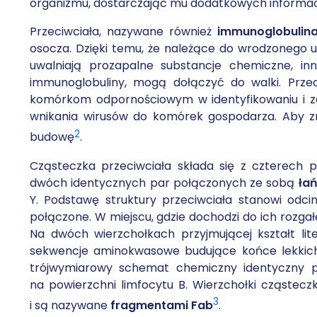
organizmu, dostarczając mu dodatkowych informacji, s
Przeciwciała, nazywane również
immunoglobulin
osocza. Dzięki temu, że należące do wrodzonego
uwalniają prozapalne substancje chemiczne, i
immunoglobuliny, mogą dołączyć do walki. Prze
komórkom odpornościowym w identyfikowaniu i zabi
wnikania wirusów do komórek gospodarza. Aby zro
2
budowę
.
Cząsteczka przeciwciała składa się z czterec
dwóch identycznych par połączonych ze sobą
ła
Y. Podstawę struktury przeciwciała stanowi odc
połączone. W miejscu, gdzie dochodzi do ich rozgałę
Na dwóch wierzchołkach przyjmującej kształt lite
sekwencje aminokwasowe budujące końce lekkich
trójwymiarowy schemat chemiczny identyczny 
na powierzchni limfocytu B. Wierzchołki cząstecz
3
i są nazywane
fragmentami Fab
.