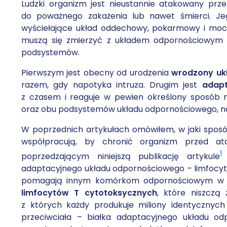
Ludzki organizm jest nieustannie atakowany prz
do poważnego zakażenia lub nawet śmierci. Jeg
wyściełające układ oddechowy, pokarmowy i moczo
muszą się zmierzyć z układem odpornościowym 
podsystemów.
Pierwszym jest obecny od urodzenia
wrodzony
uk
razem, gdy napotyka intruza. Drugim jest
adapt
z czasem i reaguje w pewien określony sposób na
oraz obu podsystemów układu odpornościowego, nasi
W poprzednich artykułach omówiłem, w jaki spos
współpracują, by chronić organizm przed at
1
poprzedzającym niniejszą publikację artykule
adaptacyjnego układu odpornościowego – limfocy
pomagają innym komórkom odpornościowym w nam
limfocytów T cytotoksycznych
, które niszczą
z których każdy produkuje miliony identycznyc
przeciwciała – białka adaptacyjnego układu o