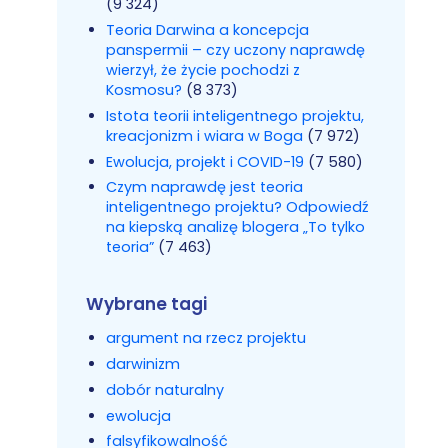
(9 324)
Teoria Darwina a koncepcja
panspermii – czy uczony naprawdę
wierzył, że życie pochodzi z
Kosmosu?
(8 373)
Istota teorii inteligentnego projektu,
kreacjonizm i wiara w Boga
(7 972)
Ewolucja, projekt i COVID-19
(7 580)
Czym naprawdę jest teoria
inteligentnego projektu? Odpowiedź
na kiepską analizę blogera „To tylko
teoria”
(7 463)
Wybrane tagi
argument na rzecz projektu
darwinizm
dobór naturalny
ewolucja
falsyfikowalność