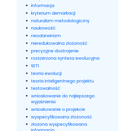
informacja
kryterium demarkacji
naturalizm metodologiczny
naukowość
neodarwinizm
nieredukowalna złożoność
precyzyjne dostrojenie
rozszerzona synteza ewolucyjna
SETI
teoria ewolucji
teoria inteligentnego projektu
testowalność
wnioskowanie do najlepszego
wyjaśnienia
wnioskowanie o projekcie
wyspecyfikowana złożoność
złożona wyspecyfikowana
informacja