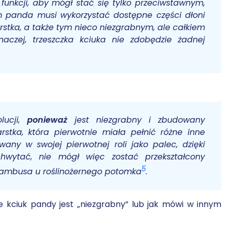
funkcji, aby mógł stać się tylko przeciwstawnym,
 panda musi wykorzystać dostępne części dłoni
rstka, a także tym nieco niezgrabnym, ale całkiem
naczej, trzeszczka kciuka nie zdobędzie żadnej
lucji,
ponieważ
jest niezgrabny i zbudowany
rstka, która pierwotnie miała pełnić różne inne
owany w swojej pierwotnej roli jako palec, dzięki
hwytać, nie mógł więc zostać przekształcony
5
bambusa u roślinożernego potomka
.
e kciuk pandy jest „niezgrabny” lub jak mówi w innym