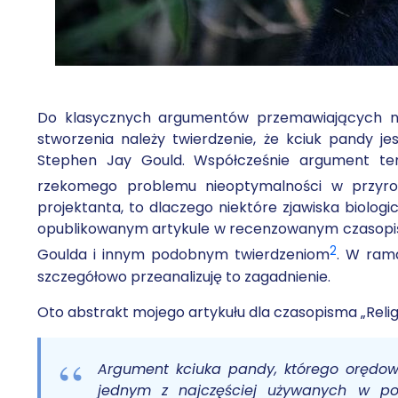
Do klasycznych argumentów przemawiających na r
stworzenia należy twierdzenie, że kciuk pandy j
Stephen Jay Gould. Współcześnie argument ten
rzekomego problemu nieoptymalności w przyro
projektanta, to dlaczego niektóre zjawiska biol
opublikowanym artykule w recenzowanym czasopiśm
2
Goulda i innym podobnym twierdzeniom
. W rama
szczegółowo przeanalizuję to zagadnienie.
Oto abstrakt mojego artykułu dla czasopisma „Relig
Argument kciuka pandy, którego orędown
jednym z najczęściej używanych w po