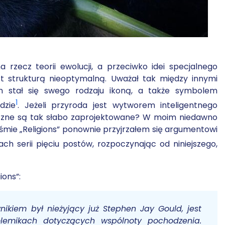
zecz teorii ewolucji, a przeciwko idei specjalnego
est strukturą nieoptymalną. Uważał tak między innymi
 stał się swego rodzaju ikoną, a także symbolem
1
dzie
. Jeżeli przyroda jest wytworem inteligentnego
ogiczne są tak słabo zaprojektowane? W moim niedawno
ie „Religions” ponownie przyjrzałem się argumentowi
ch serii pięciu postów, rozpoczynając od niniejszego,
ions”:
ikiem był nieżyjący już Stephen Jay Gould, jest
lemikach dotyczących wspólnoty pochodzenia.