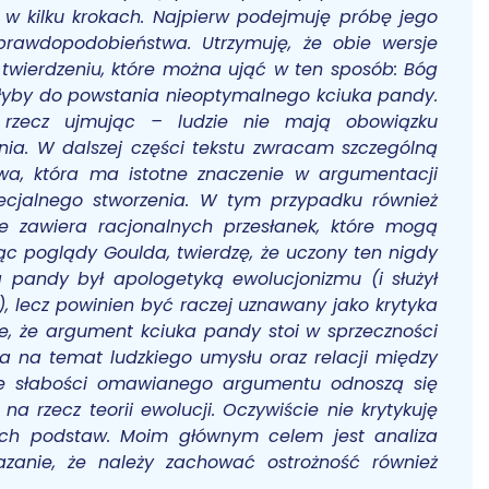
w kilku krokach. Najpierw podejmuję próbę jego
 prawdopodobieństwa. Utrzymuję, że obie wersje
twierdzeniu, które można ująć w ten sposób: Bóg
ciłyby do powstania nieoptymalnego kciuka pandy.
e rzecz ujmując – ludzie nie mają obowiązku
nia. W dalszej części tekstu zwracam szczególną
a, która ma istotne znaczenie w argumentacji
specjalnego stworzenia. W tym przypadku również
e zawiera racjonalnych przesłanek, które mogą
jąc poglądy Goulda, twierdzę, że uczony ten nigdy
 pandy był apologetyką ewolucjonizmu (i służył
, lecz powinien być raczej uznawany jako krytyka
e, że argument kciuka pandy stoi w sprzeczności
 na temat ludzkiego umysłu oraz relacji między
że słabości omawianego argumentu odnoszą się
 rzecz teorii ewolucji. Oczywiście nie krytykuję
lnych podstaw. Moim głównym celem jest analiza
zanie, że należy zachować ostrożność również