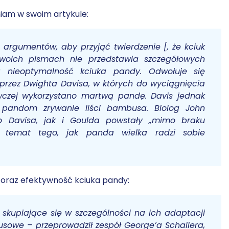
iam w swoim artykule:
argumentów, aby przyjąć twierdzenie [, że kciuk
swoich pismach nie przedstawia szczegółowych
 nieoptymalność kciuka pandy. Odwołuje się
rzez Dwighta Davisa, w których do wyciągnięcia
wczej wykorzystano martwą pandę. Davis jednak
m pandom zrywanie liści bambusa. Biolog John
no Davisa, jak i Goulda powstały „mimo braku
na temat tego, jak panda wielka radzi sobie
oraz efektywność kciuka pandy:
skupiające się w szczególności na ich adaptacji
sowe – przeprowadził zespół George’a Schallera,