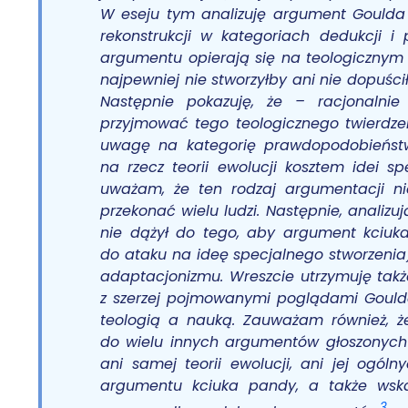
W eseju tym analizuję argument Goulda 
rekonstrukcji w kategoriach dedukcji i
argumentu opierają się na teologicznym 
najpewniej nie stworzyłby ani nie dopuś
Następnie pokazuję, że – racjonalni
przyjmować tego teologicznego twierdze
uwagę na kategorię prawdopodobieństw
na rzecz teorii ewolucji kosztem idei 
uważam, że ten rodzaj argumentacji ni
przekonać wielu ludzi. Następnie, analizu
nie dążył do tego, aby argument kciuka
do ataku na ideę specjalnego stworzenia)
adaptacjonizmu. Wreszcie utrzymuję takż
z szerzej pojmowanymi poglądami Goulda
teologią a nauką. Zauważam również, 
do wielu innych argumentów głoszonych na
ani samej teorii ewolucji, ani jej ogó
argumentu kciuka pandy, a także wska
3