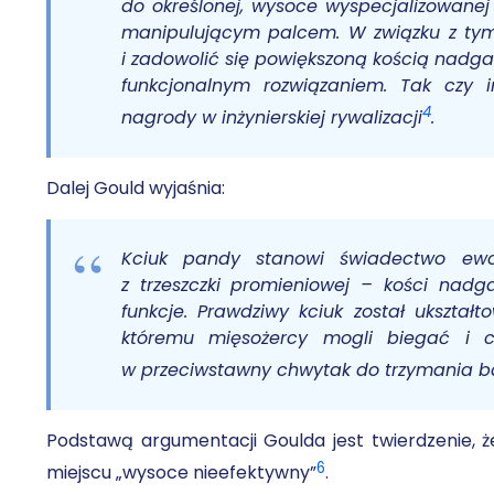
do określonej, wysoce wyspecjalizowanej 
manipulującym palcem. W związku z tym
i zadowolić się powiększoną kością nadga
funkcjonalnym rozwiązaniem. Tak czy i
4
nagrody w inżynierskiej rywalizacji
.
Dalej Gould wyjaśnia:
Kciuk pandy stanowi świadectwo ewo
z trzeszczki promieniowej – kości nadga
funkcje. Prawdziwy kciuk został ukształt
któremu mięsożercy mogli biegać i c
w przeciwstawny chwytak do trzymania 
Podstawą argumentacji Goulda jest twierdzenie, ż
6
miejscu „wysoce nieefektywny”
.