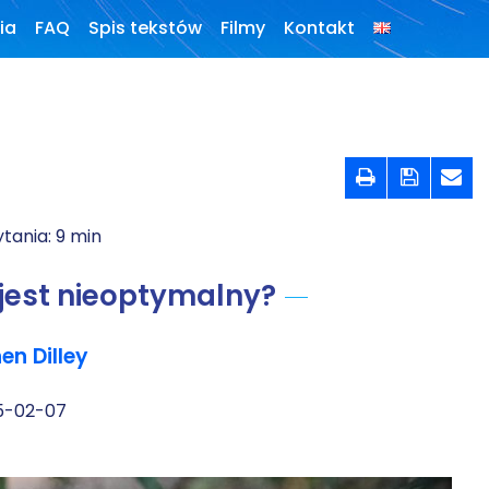
ia
FAQ
Spis tekstów
Filmy
Kontakt
Konferencje,
webinaria i
debaty



Wywiady i
wykłady
ytania:
9
min
Podcasty
jest nieoptymalny?
Filmy
en Dilley
O książkach
5-02-07
FAQ