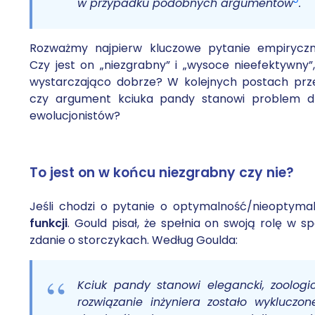
w przypadku podobnych argumentów
.
Rozważmy najpierw kluczowe pytanie empiryczne
Czy jest on „niezgrabny” i „wysoce nieefektywny”
wystarczająco dobrze? W kolejnych postach przea
czy argument kciuka pandy stanowi problem dl
ewolucjonistów?
To jest on w końcu niezgrabny czy nie?
Jeśli chodzi o pytanie o optymalność/nieoptyma
funkcji
. Gould pisał, że spełnia on swoją rolę w s
zdanie o storczykach. Według Goulda:
Kciuk pandy stanowi elegancki, zoologi
rozwiązanie inżyniera zostało wykluczon