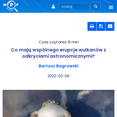



O nas



O stronie
Czas czytania:
8
min
Motto
Co mają wspólnego erupcje wulkanów z
Aktualności
odkryciami astronomicznymi?
Bartosz Bagrowski
Teksty
2022-02-06
Wprowadzenie
Artykuły
Krytyka teorii ID
Wywiady