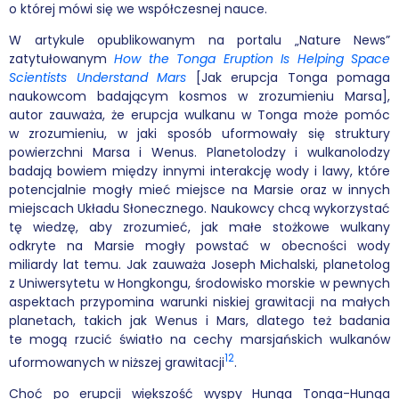
o której mówi się we współczesnej nauce.
W artykule opublikowanym na portalu „Nature News”
zatytułowanym
How the Tonga Eruption Is Helping Space
Scientists Understand Mars
[Jak erupcja Tonga pomaga
naukowcom badającym kosmos w zrozumieniu Marsa],
autor zauważa, że erupcja wulkanu w Tonga może pomóc
w zrozumieniu, w jaki sposób uformowały się struktury
powierzchni Marsa i Wenus. Planetolodzy i wulkanolodzy
badają bowiem między innymi interakcję wody i lawy, które
potencjalnie mogły mieć miejsce na Marsie oraz w innych
miejscach Układu Słonecznego. Naukowcy chcą wykorzystać
tę wiedzę, aby zrozumieć, jak małe stożkowe wulkany
odkryte na Marsie mogły powstać w obecności wody
miliardy lat temu. Jak zauważa Joseph Michalski, planetolog
z Uniwersytetu w Hongkongu, środowisko morskie w pewnych
aspektach przypomina warunki niskiej grawitacji na małych
planetach, takich jak Wenus i Mars, dlatego też badania
te mogą rzucić światło na cechy marsjańskich wulkanów
12
uformowanych w niższej grawitacji
.
Choć po erupcji większość wyspy Hunga Tonga-Hunga