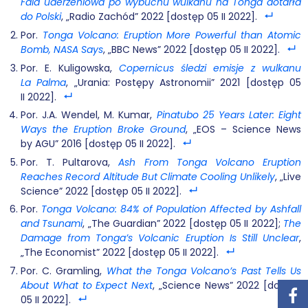
Fala uderzeniowa po wybuchu wulkanu na Tonga dotarła
do Polski
, „Radio Zachód” 2022 [dostęp 05 II 2022].
Por.
Tonga Volcano: Eruption More Powerful than Atomic
Bomb, NASA Says
, „BBC News” 2022 [dostęp 05 II 2022].
Por. E. Kuligowska,
Copernicus śledzi emisje z wulkanu
La Palma
, „Urania: Postępy Astronomii” 2021 [dostęp 05
II 2022].
Por. J.A. Wendel, M. Kumar,
Pinatubo 25 Years Later: Eight
Ways the Eruption Broke Ground
, „EOS – Science News
by AGU” 2016 [dostęp 05 II 2022].
Por. T. Pultarova,
Ash From Tonga Volcano Eruption
Reaches Record Altitude But Climate Cooling Unlikely
, „Live
Science” 2022 [dostęp 05 II 2022].
Por.
Tonga Volcano: 84% of Population Affected by Ashfall
and Tsunami
, „The Guardian” 2022 [dostęp 05 II 2022];
The
Damage from Tonga’s Volcanic Eruption Is Still Unclear
,
„The Economist” 2022 [dostęp 05 II 2022].
Por. C. Gramling,
What the Tonga Volcano’s Past Tells Us
About What to Expect Next
, „Science News” 2022 [dostęp
05 II 2022].