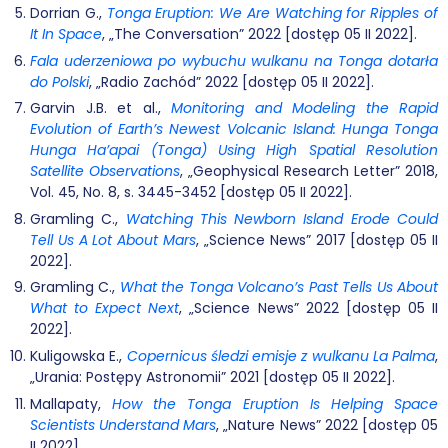
Dorrian G.,
Tonga Eruption: We Are Watching for Ripples of
It In Space
, „The Conversation” 2022 [dostęp 05 II 2022].
Fala uderzeniowa po wybuchu wulkanu na Tonga dotarła
do Polski
, „Radio Zachód” 2022 [dostęp 05 II 2022].
Garvin J.B. et al.,
Monitoring and Modeling the Rapid
Evolution of Earth’s Newest Volcanic Island: Hunga Tonga
Hunga Ha’apai (Tonga) Using High Spatial Resolution
Satellite Observations
, „Geophysical Research Letter” 2018,
Vol. 45, No. 8, s. 3445-3452 [dostęp 05 II 2022].
Gramling C.,
Watching This Newborn Island Erode Could
Tell Us A Lot About Mars
, „Science News” 2017 [dostęp 05 II
2022].
Gramling C.,
What the Tonga Volcano’s Past Tells Us About
What to Expect Next
, „Science News” 2022 [dostęp 05 II
2022].
Kuligowska E.,
Copernicus śledzi emisje z wulkanu La Palma
,
„Urania: Postępy Astronomii” 2021 [dostęp 05 II 2022].
Mallapaty,
How the Tonga Eruption Is Helping Space
Scientists Understand Mars
, „Nature News” 2022 [dostęp 05
II 2022].