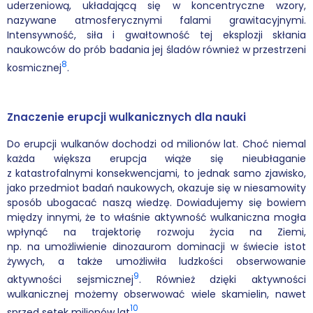
uderzeniową, układającą się w koncentryczne wzory,
nazywane atmosferycznymi falami grawitacyjnymi.
Intensywność, siła i gwałtowność tej eksplozji skłania
naukowców do prób badania jej śladów również w przestrzeni
8
kosmicznej
.
Znaczenie erupcji wulkanicznych dla nauki
Do erupcji wulkanów dochodzi od milionów lat. Choć niemal
każda większa erupcja wiąże się nieubłaganie
z katastrofalnymi konsekwencjami, to jednak samo zjawisko,
jako przedmiot badań naukowych, okazuje się w niesamowity
sposób ubogacać naszą wiedzę. Dowiadujemy się bowiem
między innymi, że to właśnie aktywność wulkaniczna mogła
wpłynąć na trajektorię rozwoju życia na Ziemi,
np. na umożliwienie dinozaurom dominacji w świecie istot
żywych, a także umożliwiła ludzkości obserwowanie
9
aktywności sejsmicznej
. Również dzięki aktywności
wulkanicznej możemy obserwować wiele skamielin, nawet
10
sprzed setek milionów lat
.