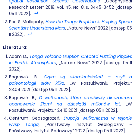
Spatial Resolution Satellite Observations
, „Geophysical
Research Letter” 2018, Vol. 45, No. 8, s. 3445-3452 [dostęp
05 II 2022].
Por. S. Mallapaty,
How the Tonga Eruption Is Helping Space
Scientists Understand Mars
, „Nature News” 2022 [dostęp 05
II 2022].
Literatura:
Adam D.,
Tonga Volcano Eruption Created Puzzling Ripples
in Earth’s Atmosphere
, „Nature News” 2022 [dostęp 05 II
2022].
Bagrowski B.,
Czym są skamieniałości? – czyli o
paleontologii słów kilka
, „W Poszukiwaniu Projektu”
23.04.2021 [dostęp 05 II 2022].
Bagrowski B.,
O wulkanach, które umożliwiły dinozaurom
opanowanie Ziemi na dziesiątki milionów lat
, „W
Poszukiwaniu Projektu” 24.10.2021 [dostęp 05 II 2022].
Centrum Geozagrożeń,
Erupcja wulkaniczna w rejonie
wysp Tonga
, „Państwowy Instytut Geologiczny –
Państwowy Instytut Badawczy” 2022 [dostęp 05 II 2022].