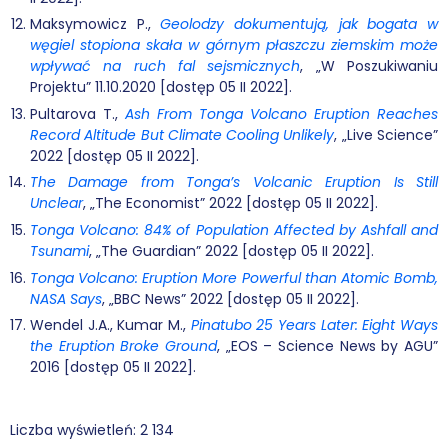
Maksymowicz P.,
Geolodzy dokumentują, jak bogata w
węgiel stopiona skała w górnym płaszczu ziemskim może
wpływać na ruch fal sejsmicznych
, „W Poszukiwaniu
Projektu” 11.10.2020 [dostęp 05 II 2022].
Pultarova T.,
Ash From Tonga Volcano Eruption Reaches
Record Altitude But Climate Cooling Unlikely
, „Live Science”
2022 [dostęp 05 II 2022].
The Damage from Tonga’s Volcanic Eruption Is Still
Unclear
, „The Economist” 2022 [dostęp 05 II 2022].
Tonga Volcano: 84% of Population Affected by Ashfall and
Tsunami
, „The Guardian” 2022 [dostęp 05 II 2022].
Tonga Volcano: Eruption More Powerful than Atomic Bomb,
NASA Says
, „BBC News” 2022 [dostęp 05 II 2022].
Wendel J.A., Kumar M.,
Pinatubo 25 Years Later: Eight Ways
the Eruption Broke Ground
, „EOS – Science News by AGU”
2016 [dostęp 05 II 2022].
Liczba wyświetleń:
2 134