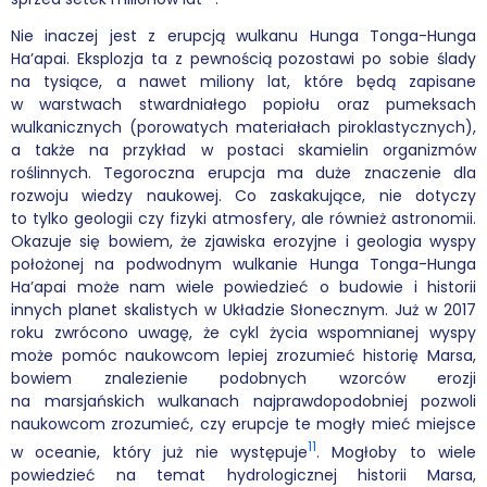
Nie inaczej jest z erupcją wulkanu Hunga Tonga-Hunga
Ha’apai. Eksplozja ta z pewnością pozostawi po sobie ślady
na tysiące, a nawet miliony lat, które będą zapisane
w warstwach stwardniałego popiołu oraz pumeksach
wulkanicznych (porowatych materiałach piroklastycznych),
a także na przykład w postaci skamielin organizmów
roślinnych. Tegoroczna erupcja ma duże znaczenie dla
rozwoju wiedzy naukowej. Co zaskakujące, nie dotyczy
to tylko geologii czy fizyki atmosfery, ale również astronomii.
Okazuje się bowiem, że zjawiska erozyjne i geologia wyspy
położonej na podwodnym wulkanie Hunga Tonga-Hunga
Ha’apai może nam wiele powiedzieć o budowie i historii
innych planet skalistych w Układzie Słonecznym. Już w 2017
roku zwrócono uwagę, że cykl życia wspomnianej wyspy
może pomóc naukowcom lepiej zrozumieć historię Marsa,
bowiem znalezienie podobnych wzorców erozji
na marsjańskich wulkanach najprawdopodobniej pozwoli
naukowcom zrozumieć, czy erupcje te mogły mieć miejsce
11
w oceanie, który już nie występuje
. Mogłoby to wiele
powiedzieć na temat hydrologicznej historii Marsa,