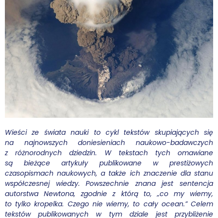
Wybór tekstów
Dla autorów
Darmowy ebook
Linki
Księgarnia
FAQ
Wieści ze świata nauki to cykl tekstów skupiających się
na najnowszych doniesieniach naukowo-badawczych
Spis tekstów
z różnorodnych dziedzin. W tekstach tych omawiane
są bieżące artykuły publikowane w prestiżowych
Filmy
czasopismach naukowych, a także ich znaczenie dla stanu
współczesnej wiedzy. Powszechnie znana jest sentencja
autorstwa Newtona, zgodnie z którą to, „co my wiemy,
Konferencje, webinaria i debaty
to tylko kropelka. Czego nie wiemy, to cały ocean.” Celem
tekstów publikowanych w tym dziale jest przybliżenie
Wywiady i wykłady