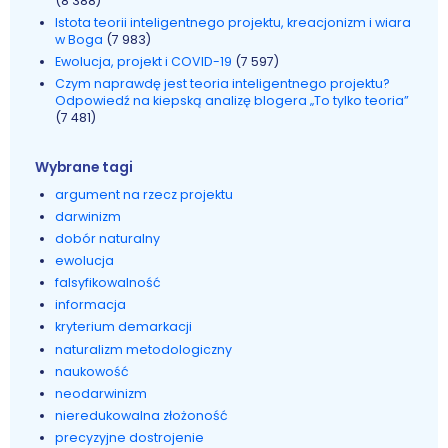
(8 388)
Istota teorii inteligentnego projektu, kreacjonizm i wiara
w Boga
(7 983)
Ewolucja, projekt i COVID-19
(7 597)
Czym naprawdę jest teoria inteligentnego projektu?
Odpowiedź na kiepską analizę blogera „To tylko teoria”
(7 481)
Wybrane tagi
argument na rzecz projektu
darwinizm
dobór naturalny
ewolucja
falsyfikowalność
informacja
kryterium demarkacji
naturalizm metodologiczny
naukowość
neodarwinizm
nieredukowalna złożoność
precyzyjne dostrojenie