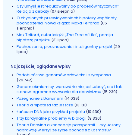
Czy umysł jest redukowalny do procesów fizycznych?
Relacja z debaty
(07 sierpnia)
O chybionych przewidywaniach hipotezy wspólnoty
pochodzenia. Nowa książka Maxa Telforda
(05
sierpnia)
Max Telford, autor książki „The Tree of Life”, pomija
hipotezę projektu
(31 lipca)
Pochodzenie, przeznaczenie i inteligentny projekt
(29
lipca)
Najczęściej oglądane wpisy
Podobieństwo genomów człowieka i szympansa
(26 742)
Genom ośmiornicy: wprawdzie nie jest „obcy”, ale i tak
stanowi ogromne wyzwanie dla darwinizmu
(15 239)
Pożegnanie z Darwinem
(14 039)
Teoria a hipoteza raz jeszcze
(13 131)
Łańcuch DNA jako przykład projektu
(10 430)
Trzy kardynalne problemy w biologii
(9 330)
Teoria Darwina a koncepcja panspermii – czy uczony
naprawdę wierzył, że życie pochodzi z Kosmosu?