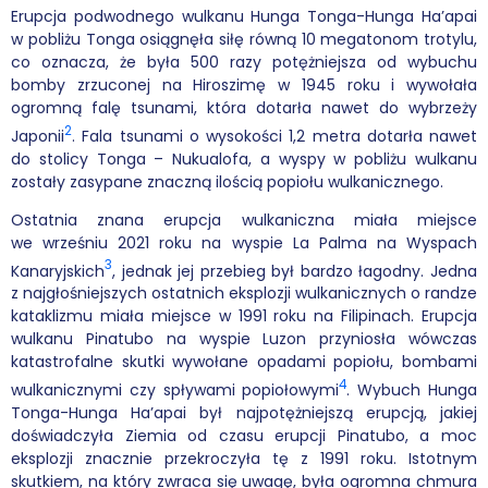
Erupcja podwodnego wulkanu Hunga Tonga-Hunga Ha’apai
w pobliżu Tonga osiągnęła siłę równą 10 megatonom trotylu,
co oznacza, że była 500 razy potężniejsza od wybuchu
bomby zrzuconej na Hiroszimę w 1945 roku i wywołała
ogromną falę tsunami, która dotarła nawet do wybrzeży
2
Japonii
. Fala tsunami o wysokości 1,2 metra dotarła nawet
do stolicy Tonga – Nukualofa, a wyspy w pobliżu wulkanu
zostały zasypane znaczną ilością popiołu wulkanicznego.
Ostatnia znana erupcja wulkaniczna miała miejsce
we wrześniu 2021 roku na wyspie La Palma na Wyspach
3
Kanaryjskich
, jednak jej przebieg był bardzo łagodny. Jedna
z najgłośniejszych ostatnich eksplozji wulkanicznych o randze
kataklizmu miała miejsce w 1991 roku na Filipinach. Erupcja
wulkanu Pinatubo na wyspie Luzon przyniosła wówczas
katastrofalne skutki wywołane opadami popiołu, bombami
4
wulkanicznymi czy spływami popiołowymi
. Wybuch Hunga
Tonga-Hunga Ha’apai był najpotężniejszą erupcją, jakiej
doświadczyła Ziemia od czasu erupcji Pinatubo, a moc
eksplozji znacznie przekroczyła tę z 1991 roku. Istotnym
skutkiem, na który zwraca się uwagę, była ogromna chmura