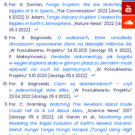
Por. G. Dorrian,
Tonga Eruption: We Are Watching for
Ripples of It In Space
, „The Conversation” 2022 [dostęp 05
II 2022]; D. Adam,
Tonga Volcano Eruption Created Puzzling
Ripples in Earth’s Atmosphere
, „Nature News” 2022 [dostęp
05 II 2022].
Por. B. Bagrowski,
O wulkanach, które umożliwiły
dinozaurom opanowanie Ziemi na dziesiątki milionów lat
,
„W Poszukiwaniu Projektu” 24.10.2021 [dostęp 05 II 2022];
P. Maksymowicz,
Geolodzy dokumentują, jak bogata
w węgiel stopiona skała w górnym płaszczu ziemskim może
wpływać na ruch fal sejsmicznych
, „W Poszukiwaniu
Projektu” 11.10.2020 [dostęp 05 II 2022].
Por. B. Bagrowski,
Czym są skamieniałości? – czyli
o paleontologii słów kilka
, „W Poszukiwaniu Projektu”
23.04.2021 [dostęp 05 II 2022].
Por. C. Gramling,
Watching This Newborn Island Erode
Could Tell Us A Lot About Mars
, „Science News” 2017
[dostęp 05 II 2022]; J.B. Garvin et al.,
Monitoring and
Modeling the Rapid Evolution of Earth’s Newest Volcanic
Island: Hunga Tonga Hunga Ha’apai (Tonga) Using High