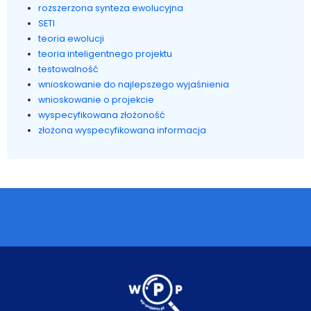
rozszerzona synteza ewolucyjna
SETI
teoria ewolucji
teoria inteligentnego projektu
testowalność
wnioskowanie do najlepszego wyjaśnienia
wnioskowanie o projekcie
wyspecyfikowana złożoność
złożona wyspecyfikowana informacja