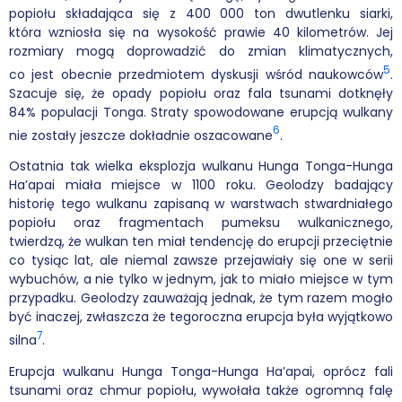
popiołu składająca się z 400 000 ton dwutlenku siarki,
która wzniosła się na wysokość prawie 40 kilometrów. Jej
rozmiary mogą doprowadzić do zmian klimatycznych,
5
co jest obecnie przedmiotem dyskusji wśród naukowców
.
Szacuje się, że opady popiołu oraz fala tsunami dotknęły
84% populacji Tonga. Straty spowodowane erupcją wulkany
6
nie zostały jeszcze dokładnie oszacowane
.
Ostatnia tak wielka eksplozja wulkanu Hunga Tonga-Hunga
Ha’apai miała miejsce w 1100 roku. Geolodzy badający
historię tego wulkanu zapisaną w warstwach stwardniałego
popiołu oraz fragmentach pumeksu wulkanicznego,
twierdzą, że wulkan ten miał tendencję do erupcji przeciętnie
co tysiąc lat, ale niemal zawsze przejawiały się one w serii
wybuchów, a nie tylko w jednym, jak to miało miejsce w tym
przypadku. Geolodzy zauważają jednak, że tym razem mogło
być inaczej, zwłaszcza że tegoroczna erupcja była wyjątkowo
7
silna
.
Erupcja wulkanu Hunga Tonga-Hunga Ha’apai, oprócz fali
tsunami oraz chmur popiołu, wywołała także ogromną falę