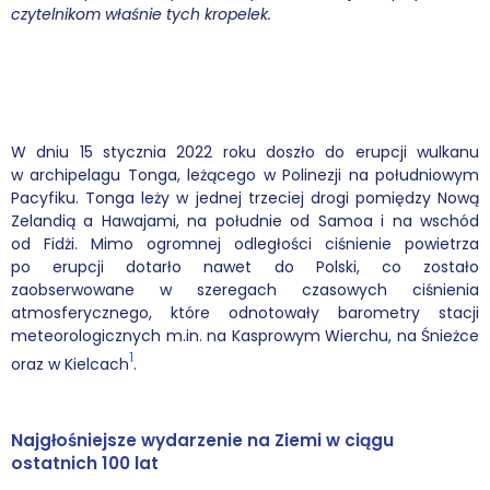
czytelnikom właśnie tych kropelek.
Podcasty
Filmy
O książkach
W dniu 15 stycznia 2022 roku doszło do erupcji wulkanu
w archipelagu Tonga, leżącego w Polinezji na południowym
FAQ
Pacyfiku. Tonga leży w jednej trzeciej drogi pomiędzy Nową
Zelandią a Hawajami, na południe od Samoa i na wschód
Kontakt
od Fidżi. Mimo ogromnej odległości ciśnienie powietrza
po erupcji dotarło nawet do Polski, co zostało
zaobserwowane w szeregach czasowych ciśnienia
atmosferycznego, które odnotowały barometry stacji
meteorologicznych m.in. na Kasprowym Wierchu, na Śnieżce
1
oraz w Kielcach
.
Najgłośniejsze wydarzenie na Ziemi w ciągu
ostatnich 100 lat