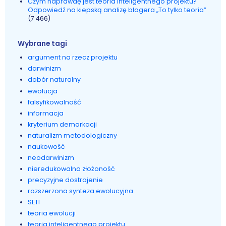
Czym naprawdę jest teoria inteligentnego projektu?
Odpowiedź na kiepską analizę blogera „To tylko teoria”
(7 466)
Wybrane tagi
argument na rzecz projektu
darwinizm
dobór naturalny
ewolucja
falsyfikowalność
informacja
kryterium demarkacji
naturalizm metodologiczny
naukowość
neodarwinizm
nieredukowalna złożoność
precyzyjne dostrojenie
rozszerzona synteza ewolucyjna
SETI
teoria ewolucji
teoria inteligentnego projektu