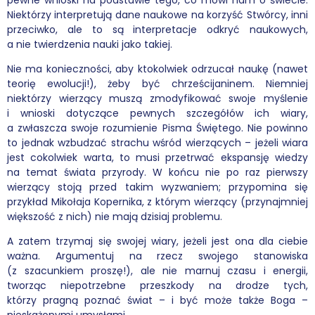
Niektórzy interpretują dane naukowe na korzyść Stwórcy, inni
przeciwko, ale to są interpretacje odkryć naukowych,
a nie twierdzenia nauki jako takiej.
Nie ma konieczności, aby ktokolwiek odrzucał naukę (nawet
teorię ewolucji!), żeby być chrześcijaninem. Niemniej
niektórzy wierzący muszą zmodyfikować swoje myślenie
i wnioski dotyczące pewnych szczegółów ich wiary,
a zwłaszcza swoje rozumienie Pisma Świętego. Nie powinno
to jednak wzbudzać strachu wśród wierzących – jeżeli wiara
jest cokolwiek warta, to musi przetrwać ekspansję wiedzy
na temat świata przyrody. W końcu nie po raz pierwszy
wierzący stoją przed takim wyzwaniem; przypomina się
przykład Mikołaja Kopernika, z którym wierzący (przynajmniej
większość z nich) nie mają dzisiaj problemu.
A zatem trzymaj się swojej wiary, jeżeli jest ona dla ciebie
ważna. Argumentuj na rzecz swojego stanowiska
(z szacunkiem proszę!), ale nie marnuj czasu i energii,
tworząc niepotrzebne przeszkody na drodze tych,
którzy pragną poznać świat – i być może także Boga –
nieskażonymi umysłami.