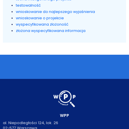
testowalność
wnioskowanie do najlepszego wyjaśnienia
wnioskowanie o projekcie
wyspecyfikowana złożoność
złożona wyspecyfikowana informacja
WPP
al. Niepodległości 124, lok. 26
02-577 Warszawa