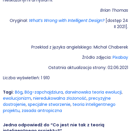
Brian Thomas
Oryginał:
What’s Wrong with Intelligent Design?
[dostęp 24
II 2021].
Przekład z języka angielskiego: Michał Chaberek
Źródło zdjęcia:
Pixabay
Ostatnia aktualizacja strony: 02.06.2021
Liczba wyświetleń:
1 910
Tagi:
Bóg
,
Bóg-zapchajdziura
,
darwinowska teoria ewolucji
,
ewolucjonizm
,
nieredukowalna złożoność
,
precyzyjne
dostrojenie
,
specjalne stworzenie
,
teoria inteligentnego
projektu
,
zasada antropiczna
Jedna odpowiedź do “Co jest nie tak z teorią
inteligentnego projektu?
”