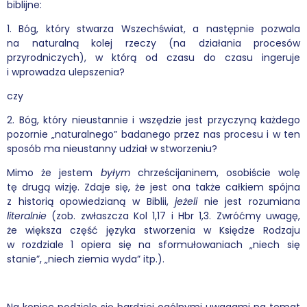
biblijne:
1. Bóg, który stwarza Wszechświat, a następnie pozwala
na naturalną kolej rzeczy (na działania procesów
przyrodniczych), w którą od czasu do czasu ingeruje
i wprowadza ulepszenia?
czy
2. Bóg, który nieustannie i wszędzie jest przyczyną każdego
pozornie „naturalnego” badanego przez nas procesu i w ten
sposób ma nieustanny udział w stworzeniu?
Mimo że jestem
byłym
chrześcijaninem, osobiście wolę
tę drugą wizję. Zdaje się, że jest ona także całkiem spójna
z historią opowiedzianą w Biblii,
jeżeli
nie jest rozumiana
literalnie
(zob. zwłaszcza Kol 1,17 i Hbr 1,3. Zwróćmy uwagę,
że większa część języka stworzenia w Księdze Rodzaju
w rozdziale 1 opiera się na sformułowaniach „niech się
stanie”, „niech ziemia wyda” itp.).
Na koniec podzielę się bardziej ogólnymi uwagami na temat