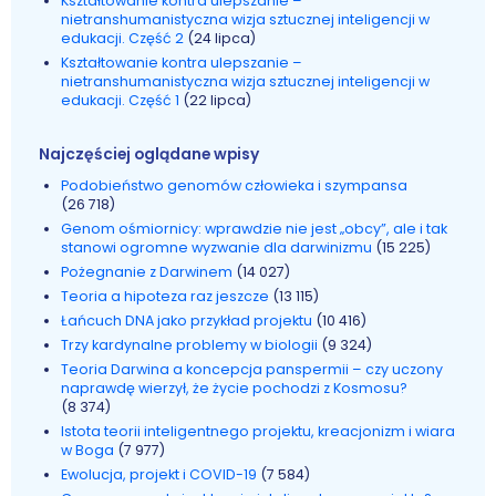
Kształtowanie kontra ulepszanie –
nietranshumanistyczna wizja sztucznej inteligencji w
edukacji. Część 2
(24 lipca)
Kształtowanie kontra ulepszanie –
nietranshumanistyczna wizja sztucznej inteligencji w
edukacji. Część 1
(22 lipca)
Najczęściej oglądane wpisy
Podobieństwo genomów człowieka i szympansa
(26 718)
Genom ośmiornicy: wprawdzie nie jest „obcy”, ale i tak
stanowi ogromne wyzwanie dla darwinizmu
(15 225)
Pożegnanie z Darwinem
(14 027)
Teoria a hipoteza raz jeszcze
(13 115)
Łańcuch DNA jako przykład projektu
(10 416)
Trzy kardynalne problemy w biologii
(9 324)
Teoria Darwina a koncepcja panspermii – czy uczony
naprawdę wierzył, że życie pochodzi z Kosmosu?
(8 374)
Istota teorii inteligentnego projektu, kreacjonizm i wiara
w Boga
(7 977)
Ewolucja, projekt i COVID-19
(7 584)