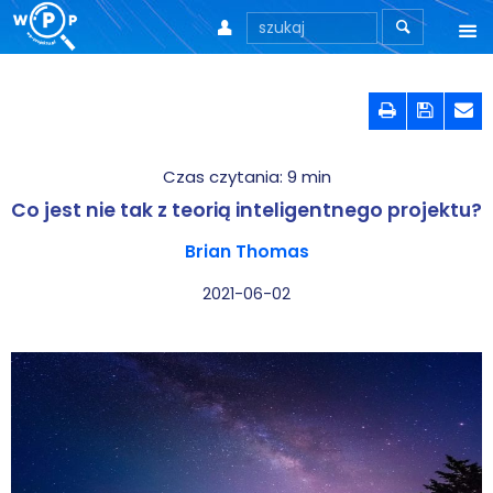



O nas



O stronie
Czas czytania:
9
min
Motto
Co jest nie tak z teorią inteligentnego projektu?
Aktualności
Brian Thomas
Teksty
2021-06-02
Wprowadzenie
Artykuły
Krytyka teorii ID
Wywiady