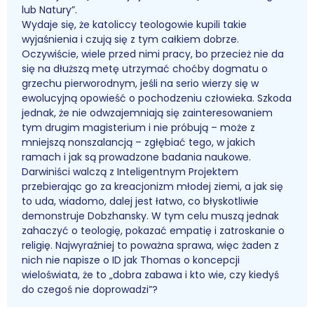
lub Natury”.
Wydaje się, że katoliccy teologowie kupili takie
wyjaśnienia i czują się z tym całkiem dobrze.
Oczywiście, wiele przed nimi pracy, bo przecież nie da
się na dłuższą metę utrzymać choćby dogmatu o
grzechu pierworodnym, jeśli na serio wierzy się w
ewolucyjną opowieść o pochodzeniu człowieka. Szkoda
jednak, że nie odwzajemniają się zainteresowaniem
tym drugim magisterium i nie próbują – może z
mniejszą nonszalancją – zgłębiać tego, w jakich
ramach i jak są prowadzone badania naukowe.
Darwiniści walczą z Inteligentnym Projektem
przebierając go za kreacjonizm młodej ziemi, a jak się
to uda, wiadomo, dalej jest łatwo, co błyskotliwie
demonstruje Dobzhansky. W tym celu muszą jednak
zahaczyć o teologię, pokazać empatię i zatroskanie o
religię. Najwyraźniej to poważna sprawa, więc żaden z
nich nie napisze o ID jak Thomas o koncepcji
wieloświata, że to „dobra zabawa i kto wie, czy kiedyś
do czegoś nie doprowadzi”?