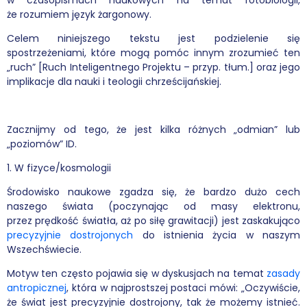
że rozumiem język żargonowy.
Podcasty
Celem niniejszego tekstu jest podzielenie się
spostrzeżeniami, które mogą pomóc innym zrozumieć ten
Filmy
„ruch” [Ruch Inteligentnego Projektu – przyp. tłum.] oraz jego
implikacje dla nauki i teologii chrześcijańskiej.
O książkach
FAQ
Zacznijmy od tego, że jest kilka różnych „odmian” lub
„poziomów” ID.
Kontakt
1. W fizyce/kosmologii
Środowisko naukowe zgadza się, że bardzo dużo cech
naszego świata (poczynając od masy elektronu,
przez prędkość światła, aż po siłę grawitacji) jest zaskakująco
precyzyjnie dostrojonych
do istnienia życia w naszym
Wszechświecie.
Motyw ten często pojawia się w dyskusjach na temat
zasady
antropicznej
, która w najprostszej postaci mówi: „Oczywiście,
że świat jest precyzyjnie dostrojony, tak że możemy istnieć.