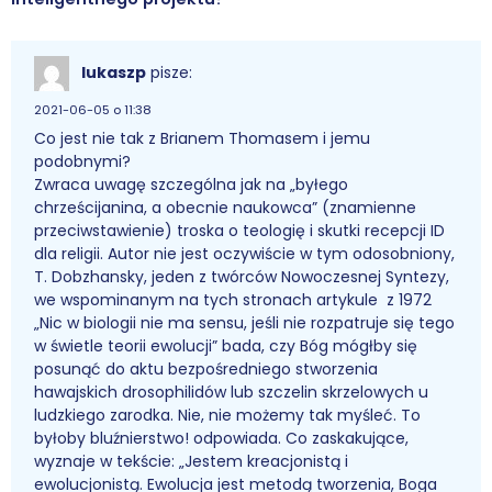
lukaszp
pisze:
2021-06-05 o 11:38
Co jest nie tak z Brianem Thomasem i jemu
podobnymi?
Zwraca uwagę szczególna jak na „byłego
chrześcijanina, a obecnie naukowca” (znamienne
przeciwstawienie) troska o teologię i skutki recepcji ID
dla religii. Autor nie jest oczywiście w tym odosobniony,
T. Dobzhansky, jeden z twórców Nowoczesnej Syntezy,
we wspominanym na tych stronach artykule z 1972
„Nic w biologii nie ma sensu, jeśli nie rozpatruje się tego
w świetle teorii ewolucji” bada, czy Bóg mógłby się
posunąć do aktu bezpośredniego stworzenia
hawajskich drosophilidów lub szczelin skrzelowych u
ludzkiego zarodka. Nie, nie możemy tak myśleć. To
byłoby bluźnierstwo! odpowiada. Co zaskakujące,
wyznaje w tekście: „Jestem kreacjonistą i
ewolucjonistą. Ewolucja jest metodą tworzenia, Boga