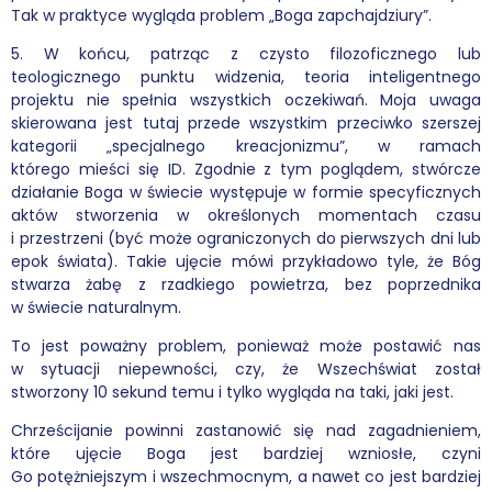
Tak w praktyce wygląda problem „Boga zapchajdziury”.
5. W końcu, patrząc z czysto filozoficznego lub
teologicznego punktu widzenia, teoria inteligentnego
projektu nie spełnia wszystkich oczekiwań. Moja uwaga
skierowana jest tutaj przede wszystkim przeciwko szerszej
kategorii „specjalnego kreacjonizmu”, w ramach
którego mieści się ID. Zgodnie z tym poglądem, stwórcze
działanie Boga w świecie występuje w formie specyficznych
aktów stworzenia w określonych momentach czasu
i przestrzeni (być może ograniczonych do pierwszych dni lub
epok świata). Takie ujęcie mówi przykładowo tyle, że Bóg
stwarza żabę z rzadkiego powietrza, bez poprzednika
w świecie naturalnym.
To jest poważny problem, ponieważ może postawić nas
w sytuacji niepewności, czy, że Wszechświat został
stworzony 10 sekund temu i tylko wygląda na taki, jaki jest.
Chrześcijanie powinni zastanowić się nad zagadnieniem,
które ujęcie Boga jest bardziej wzniosłe, czyni
Go potężniejszym i wszechmocnym, a nawet co jest bardziej