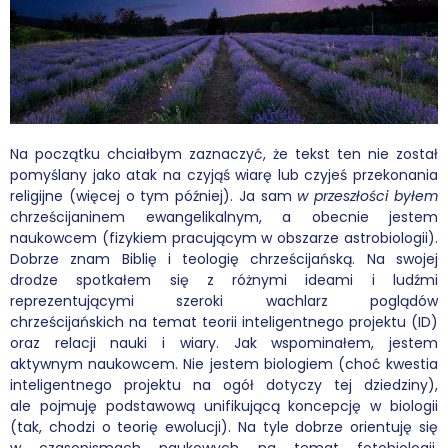
Wybór tekstów
Dla autorów
Darmowy ebook
Na początku chciałbym zaznaczyć, że tekst ten nie został
Linki
pomyślany jako atak na czyjąś wiarę lub czyjeś przekonania
religijne (więcej o tym później). Ja sam
w przeszłości byłem
Księgarnia
chrześcijaninem ewangelikalnym, a obecnie jestem
naukowcem (fizykiem pracującym w obszarze astrobiologii).
FAQ
Dobrze znam Biblię i teologię chrześcijańską. Na swojej
drodze spotkałem się z różnymi ideami i ludźmi
reprezentującymi szeroki wachlarz poglądów
Spis tekstów
chrześcijańskich na temat teorii inteligentnego projektu (ID)
oraz relacji nauki i wiary. Jak wspominałem, jestem
Filmy
aktywnym naukowcem. Nie jestem biologiem (choć kwestia
inteligentnego projektu na ogół dotyczy tej dziedziny),
Konferencje, webinaria i debaty
ale pojmuję podstawową unifikującą koncepcję w biologii
(tak, chodzi o teorię ewolucji). Na tyle dobrze orientuję się
Wywiady i wykłady
w czasopismach naukowych na temat fotobiologii,