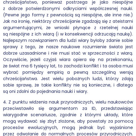
chrześcijaństwo, ponieważ postrzega je jako niespójne
z dobrze potwierdzonymi odkryciami współczesnej nauki.
(Pewne jego formy z pewnością są niespójne, ale inne nie.)
Jak na ironię, niektórzy chrześcijanie zgadzają się z ateistami
argumentującymi, że wnioski płynące z rzetelnej nauki
są niespójne z ich wiarą (i w konsekwencji odrzucają naukę).
Najlepszym rozwiązaniem dla ludzi wiary byłoby zdanie sobie
sprawy z tego, że nasze naukowe rozumienie świata jest
dobrze uzasadnione i nie musi stać w sprzeczności z wiarą.
Oczywiście, jeżeli czyjaś wiara opiera się na przekonaniu,
że świat ma 6 tysięcy lat, to zachodzi konflikt i ta osoba musi
wybrać pomiędzy empirią a pewną szczególną wersją
chrześcijaństwa. Jest wielu pobożnych ludzi, którzy zdają
sobie sprawę, że takie konflikty nie są konieczne, i dlatego
są oni zdolni do pojednania nauki i wiary.
4. Z punktu widzenia nauk przyrodniczych, wielu naukowców
przeciwstawiło się argumentom za ID, przedstawiając
wiarygodne scenariusze, zgodnie z którymi układy, które
mogą wydawać się zbyt złożone, aby powstały za pomocą
procesów ewolucyjnych, mogą jednak być wyjaśnione
przez odwołanie do normalnych procesów przyrodniczych.