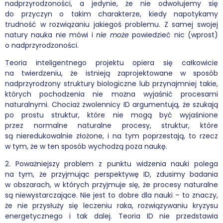
nadprzyrodzoności, a jedynie, że nie odwołujemy się
do przyczyn o takim charakterze, kiedy napotykamy
trudność w rozwiązaniu jakiegoś problemu. Z samej swojej
natury nauka nie mówi i
nie może
powiedzieć nic (wprost)
o nadprzyrodzoności.
Teoria inteligentnego projektu opiera się całkowicie
na twierdzeniu, że istnieją zaprojektowane w sposób
nadprzyrodzony struktury biologiczne lub przynajmniej takie,
których pochodzenia nie można wyjaśnić procesami
naturalnymi. Chociaż zwolennicy ID argumentują, że szukają
po prostu struktur, które nie mogą być wyjaśnione
przez normalne naturalne procesy, struktur, które
są nieredukowalnie złożone, i na tym poprzestają, to rzecz
w tym, że w ten sposób wychodzą poza naukę.
2. Poważniejszy problem z punktu widzenia nauki polega
na tym, że przyjmując perspektywę ID, zdusimy badania
w obszarach, w których przyjmuje się, że procesy naturalne
są niewystarczające. Nie jest to dobre dla nauki – to znaczy,
że nie przysłuży się leczeniu raka, rozwiązywaniu kryzysu
energetycznego i tak dalej. Teoria ID nie przedstawia