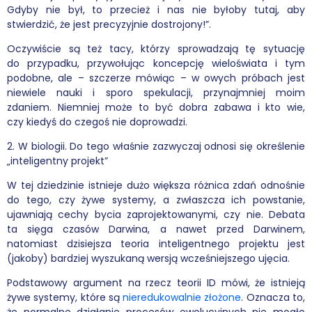
Gdyby nie był, to przecież i nas nie byłoby tutaj, aby
stwierdzić, że jest precyzyjnie dostrojony!”.
Oczywiście są też tacy, którzy sprowadzają tę sytuację
do przypadku, przywołując koncepcję wieloświata i tym
podobne, ale – szczerze mówiąc – w owych próbach jest
niewiele nauki i sporo spekulacji, przynajmniej moim
zdaniem. Niemniej może to być dobra zabawa i kto wie,
czy kiedyś do czegoś nie doprowadzi.
2. W biologii. Do tego właśnie zazwyczaj odnosi się określenie
„inteligentny projekt”
W tej dziedzinie istnieje dużo większa różnica zdań odnośnie
do tego, czy żywe systemy, a zwłaszcza ich powstanie,
ujawniają cechy bycia zaprojektowanymi, czy nie. Debata
ta sięga czasów Darwina, a nawet przed Darwinem,
natomiast dzisiejsza teoria inteligentnego projektu jest
(jakoby) bardziej wyszukaną wersją wcześniejszego ujęcia.
Podstawowy argument na rzecz teorii ID mówi, że istnieją
żywe systemy, które są
nieredukowalnie złożone
. Oznacza to,
że normalne działanie procesów ewolucyjnych nie mogło