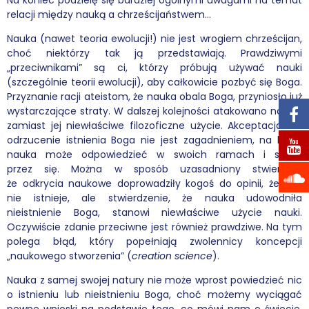
relacji między nauką a chrześcijaństwem…
Nauka (nawet teoria ewolucji!) nie jest wrogiem chrześcijan,
choć niektórzy tak ją przedstawiają. Prawdziwymi
„przeciwnikami” są ci, którzy próbują używać nauki
(szczególnie teorii ewolucji), aby całkowicie pozbyć się Boga.
Przyznanie racji ateistom, że nauka obala Boga, przyniosło już
wystarczające straty. W dalszej kolejności atakowano naukę,
zamiast jej niewłaściwe filozoficzne użycie. Akceptacja lub
odrzucenie istnienia Boga nie jest zagadnieniem, na które
nauka może odpowiedzieć w swoich ramach i sama
przez się. Można w sposób uzasadniony stwierdzić,
że odkrycia naukowe doprowadziły kogoś do opinii, że Bóg
nie istnieje, ale stwierdzenie, że nauka udowodniła
nieistnienie Boga, stanowi niewłaściwe użycie nauki.
Oczywiście zdanie przeciwne jest również prawdziwe. Na tym
polega błąd, który popełniają zwolennicy koncepcji
„naukowego stworzenia” (
creation science
).
Nauka z samej swojej natury nie może wprost powiedzieć nic
o istnieniu lub nieistnieniu Boga, choć możemy wyciągać
pewne wnioski na podstawie tego, co mówi nam o świecie.