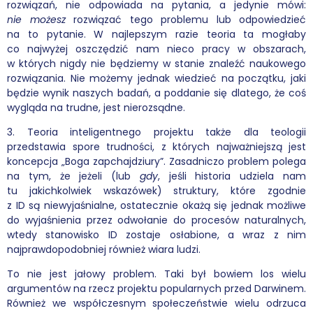
rozwiązań, nie odpowiada na pytania, a jedynie mówi:
nie możesz
rozwiązać tego problemu lub odpowiedzieć
na to pytanie. W najlepszym razie teoria ta mogłaby
co najwyżej oszczędzić nam nieco pracy w obszarach,
w których nigdy nie będziemy w stanie znaleźć naukowego
rozwiązania. Nie możemy jednak wiedzieć na początku, jaki
będzie wynik naszych badań, a poddanie się dlatego, że coś
wygląda na trudne, jest nierozsądne.
3. Teoria inteligentnego projektu także dla teologii
przedstawia spore trudności, z których najważniejszą jest
koncepcja „Boga zapchajdziury”. Zasadniczo problem polega
na tym, że jeżeli (lub
gdy
, jeśli historia udziela nam
tu jakichkolwiek wskazówek) struktury, które zgodnie
z ID są niewyjaśnialne, ostatecznie okażą się jednak możliwe
do wyjaśnienia przez odwołanie do procesów naturalnych,
wtedy stanowisko ID zostaje osłabione, a wraz z nim
najprawdopodobniej również wiara ludzi.
To nie jest jałowy problem. Taki był bowiem los wielu
argumentów na rzecz projektu popularnych przed Darwinem.
Również we współczesnym społeczeństwie wielu odrzuca