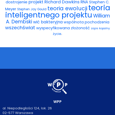
projekt
Richard Dawkins
dostrojenie
RNA
Stephen C.
teoria
teoria ewolucji
Meyer
Stephen Jay Gould
inteligentnego projektu
William
A. Dembski
wić bakteryjna
wspólnota pochodzenia
wszechświat
wyspecyfikowana złożoność
zapis kopalny
.
życie
WPP
al. Niepodległości 124, lok. 26
02-577 Warszawa