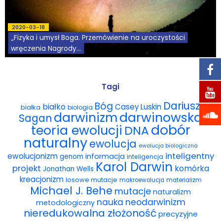
Podcasty
2020-03-18
„Fizyka i umysł Boga. Przemówienie na uroczystości
Filmy
wręczenia Nagrody...
O książkach
Tagi
FAQ
Dariusz
Bóg
białko
Casey Luskin
białka
Kontakt
biologia
darwinowska
darwinizm
Sagan
dobór
teoria ewolucji
DNA
naturalny
ewolucja
ewolucja biologiczna
inteligentny
ewolucjonizm
informacja
genom
inteligencja
Karol Darwin
projekt
komórka
Jonathan Wells
kreacjonizm
losowe mutacje
makroewolucja
materializm
Michael J. Behe
mutacje
naturalizm
nauka
neodarwinizm
metodologiczny
nieredukowalna złożoność
precyzyjne