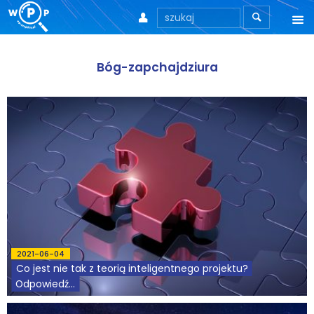



O nas
Bóg-zapchajdziura
O stronie
Motto
Aktualności
Teksty
Wprowadzenie
Artykuły
2021-06-04
Co jest nie tak z teorią inteligentnego projektu?
Krytyka teorii ID
Odpowiedź...
Wywiady