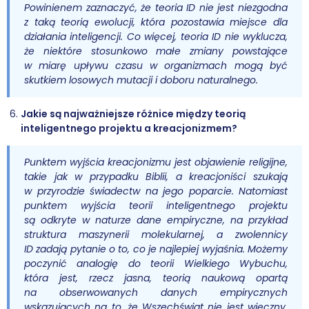
Powinienem zaznaczyć, że teoria ID nie jest niezgodna
z taką teorią ewolucji, która pozostawia miejsce dla
działania inteligencji. Co więcej, teoria ID nie wyklucza,
że niektóre stosunkowo małe zmiany powstające
w miarę upływu czasu w organizmach mogą być
skutkiem losowych mutacji i doboru naturalnego.
Jakie są najważniejsze różnice między teorią
inteligentnego projektu a kreacjonizmem?
Punktem wyjścia kreacjonizmu jest objawienie religijne,
takie jak w przypadku Biblii, a kreacjoniści szukają
w przyrodzie świadectw na jego poparcie. Natomiast
punktem wyjścia teorii inteligentnego projektu
są odkryte w naturze dane empiryczne, na przykład
struktura maszynerii molekularnej, a zwolennicy
ID zadają pytanie o to, co je najlepiej wyjaśnia. Możemy
poczynić analogię do teorii Wielkiego Wybuchu,
która jest, rzecz jasna, teorią naukową opartą
na obserwowanych danych empirycznych
wskazujących na to, że Wszechświat nie jest wieczny,