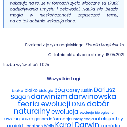
wskazują na to, że w formach życia widoczne są skutki
oddziaływania umysłu i celowości. Nauka nie będzie
mogła w nieskończoność zaprzeczać temu,
na co tak dobitnie wskazują dane.
Przekład z języka angielskiego:
Klaudia Mogielnicka
Ostatnia aktualizacja strony: 18.05.2021
Liczba wyświetleń:
1 025
Wszystkie tagi
Dariusz
Bóg
białko
Casey Luskin
białka
biologia
darwinowska
darwinizm
Sagan
dobór
teoria ewolucji
DNA
naturalny
ewolucja
ewolucja biologiczna
inteligentny
ewolucjonizm
informacja
genom
inteligencja
Karol Darwin
projekt
komórka
Jonathan Wells