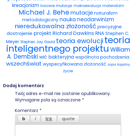
kreacjonizm
losowe mutacje
makroewolucja
materializm
Michael J. Behe
mutacje
naturalizm
nauka
neodarwinizm
metodologiczny
nieredukowalna złożoność
precyzyjne
projekt
Richard Dawkins
dostrojenie
RNA
Stephen C.
teoria
teoria ewolucji
Meyer
Stephen Jay Gould
inteligentnego projektu
William
A. Dembski
wić bakteryjna
wspólnota pochodzenia
wszechświat
wyspecyfikowana złożoność
zapis kopalny
życie
Dodaj komentarz
Twój adres e-mail nie zostanie opublikowany.
Wymagane pola są oznaczone
*
Komentarz
*