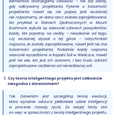
elementów dostrzegamy celowość – nie zaś wtedy,
gdy odkrywamy projektanta. Pytanie o tożsamość
projektanta nawet się nie pojawi, jeśli wcześniej
nie rozpoznamy, że dana rzecz została zaprojektowana.
Na przykład w Stanach Zjednoczonych w Mount
Rushmore wykute są wizerunki czterech prezydentów.
Każdy, kto popatrzy na rzeźby – niezależnie od tego,
czy wcześniej słyszał o tej górze – natychmiast
rozpozna, że zostały zaprojektowane, nawet jeśli nie zna
tożsamości projektanta. Podobnie każdy rozpozna
wizerunki wyrzeźbione w Kopalni Soli w Wieliczce, nawet
jeśli nie wie, kto jest ich autorem, i bez trudu odróżni
zaprojektowane rzeźbienia od nierzeźbionej soli.
Czy teoria inteligentnego projektu jest całkowicie
niezgodna z darwinizmem?
Tak. Darwinizm jest szczególną teorią ewolucji,
która wyraźnie odrzuca jakikolwiek udział inteligencji
w procesie rozwoju życia. Ze swojej istoty stoi
on więc w sprzeczności z teorią inteligentnego projektu.