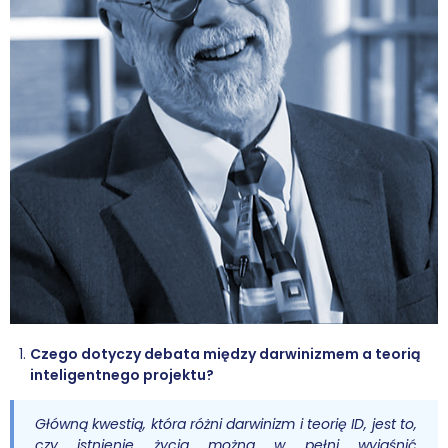
Wybór tekstów
Dla autorów
Darmowy ebook
Linki
Księgarnia
FAQ
Spis tekstów
Filmy
Czego dotyczy debata między darwinizmem a teorią
inteligentnego projektu?
Konferencje, webinaria i debaty
Główną kwestią, która różni darwinizm i teorię ID, jest to,
Wywiady i wykłady
czy istnienie życia można w pełni wyjaśnić