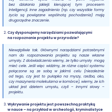
bez działania jakiejś kierującej tym procesem
inteligencji. Inne zagadnienia (np. czy wszystkie formy
Podcasty
życia są powiązane wspólnotą pochodzenia) mają
drugorzędne znaczenie.
Filmy
Czy dysponujemy narzędziami pozwalającymi
O książkach
na rozpoznanie projektu w przyrodzie?
FAQ
Niewątpliwie tak. Głównymi narzędziami potrzebnymi
Kontakt
nam do rozpoznawania projektu są nasze własne
umysły. Z doświadczenia wiemy, że tylko umysły mogą
mieć cele. Jeśli więc widzimy, że różne części systemu
połączone są ze sobą w jakimś celu (niezależnie
od tego, czy jest to pułapka na myszy, rzeźba, oko,
czy maszyneria molekularna w komórce), wiemy, że ich
układ jest dziełem umysłu, czyli – innymi słowy –
projektu.
Wykrywanie projektu jest powszechną praktyką
w nauce – na przykład w archeologii, kryminalistyce