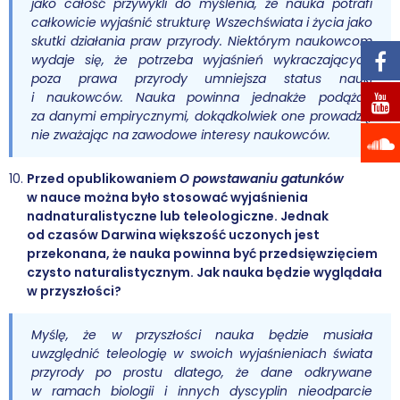
jako całość przywykli do myślenia, że nauka potrafi
całkowicie wyjaśnić strukturę Wszechświata i życia jako
skutki działania praw przyrody. Niektórym naukowcom
wydaje się, że potrzeba wyjaśnień wykraczających
poza prawa przyrody umniejsza status nauki
i naukowców. Nauka powinna jednakże podążać
za danymi empirycznymi, dokądkolwiek one prowadzą,
nie zważając na zawodowe interesy naukowców.
Przed opublikowaniem
O powstawaniu gatunków
w nauce można było stosować wyjaśnienia
nadnaturalistyczne lub teleologiczne. Jednak
od czasów Darwina większość uczonych jest
przekonana, że nauka powinna być przedsięwzięciem
czysto naturalistycznym. Jak nauka będzie wyglądała
w przyszłości?
Myślę, że w przyszłości nauka będzie musiała
uwzględnić teleologię w swoich wyjaśnieniach świata
przyrody po prostu dlatego, że dane odkrywane
w ramach biologii i innych dyscyplin nieodparcie