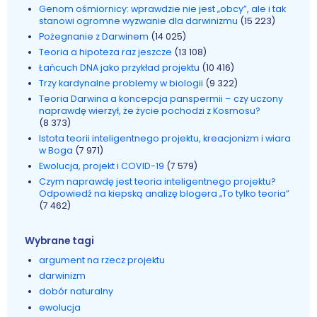
Genom ośmiornicy: wprawdzie nie jest „obcy”, ale i tak
stanowi ogromne wyzwanie dla darwinizmu
(15 223)
Pożegnanie z Darwinem
(14 025)
Teoria a hipoteza raz jeszcze
(13 108)
Łańcuch DNA jako przykład projektu
(10 416)
Trzy kardynalne problemy w biologii
(9 322)
Teoria Darwina a koncepcja panspermii – czy uczony
naprawdę wierzył, że życie pochodzi z Kosmosu?
(8 373)
Istota teorii inteligentnego projektu, kreacjonizm i wiara
w Boga
(7 971)
Ewolucja, projekt i COVID-19
(7 579)
Czym naprawdę jest teoria inteligentnego projektu?
Odpowiedź na kiepską analizę blogera „To tylko teoria”
(7 462)
Wybrane tagi
argument na rzecz projektu
darwinizm
dobór naturalny
ewolucja