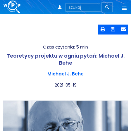



O nas



O stronie
Czas czytania:
5
min
Motto
Teoretycy projektu w ogniu pytań: Michael J.
Aktualności
Behe
Michael J. Behe
Teksty
2021-05-19
Wprowadzenie
Artykuły
Krytyka teorii ID
Wywiady