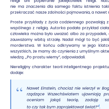
religii ani popieranie jakiejkolwiek religii. N
nie ma znaczenia dla samego faktu istnienia takiej
przekraczać nasze zdolności pojmowania, a nawet 
Proste przykłady z życia codziennego pozwalają z
wspólnego z religią. Autorka podała przykład cia
człowieka można było uważać albo za przypadek, al
zauważamy wbitą strzałę. Nadal mógł to być jak
morderstwa. W końcu odkrywamy w jego klatce pi
wszystkich, że mamy do czynienia z umyślnym akt
wiedzą. „Po prostu wiemy”, odpowiadali.
Niereligijny charakter teorii inteligentnego proj
dodaje:
Nawet Einstein, chociaż nie wierzył w B
rządzące Wszechświatem ujawniają pro
oceniam jakąś teorię, zadaję s
1
to czy tak bym zaprojektował świat?”
.