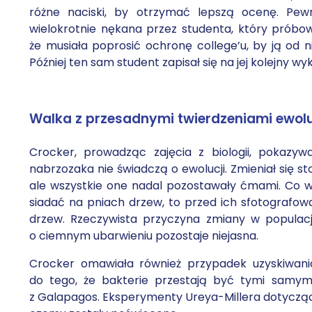
różne naciski, by otrzymać lepszą ocenę. Pew
wielokrotnie nękana przez studenta, który próbow
że musiała poprosić ochronę college’u, by ją od ni
Później ten sam student zapisał się na jej kolejny wy
Walka z przesadnymi twierdzeniami ewol
Crocker, prowadząc zajęcia z biologii, pokazy
nabrzozaka nie świadczą o ewolucji. Zmieniał się st
ale wszystkie one nadal pozostawały ćmami. Co wi
siadać na pniach drzew, to przed ich sfotografow
drzew. Rzeczywista przyczyna zmiany w populac
o ciemnym ubarwieniu pozostaje niejasna.
Crocker omawiała również przypadek uzyskiwania
do tego, że bakterie przestają być tymi samy
z Galapagos. Eksperymenty Ureya-Millera dotycząc