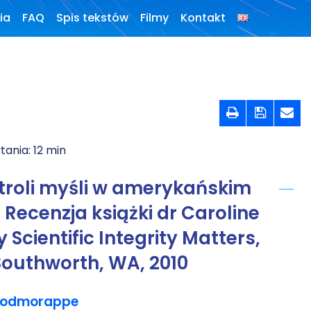
ia
FAQ
Spis tekstów
Filmy
Kontakt
Konferencje,
webinaria i
debaty



Wywiady i
wykłady
tania:
12
min
Podcasty
troli myśli w amerykańskim
Filmy
ecenzja książki dr Caroline
O książkach
 Scientific Integrity Matters,
 Southworth, WA, 2010
FAQ
oodmorappe