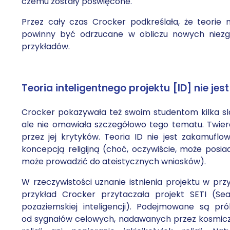
czemu zostały poświęcone.
Przez cały czas Crocker podkreślała, że teorie
powinny być odrzucane w obliczu nowych niezg
przykładów.
Teoria inteligentnego projektu [ID] nie jest 
Crocker pokazywała też swoim studentom kilka sla
ale nie omawiała szczegółowo tego tematu. Twierd
przez jej krytyków. Teoria ID nie jest zakamuf
koncepcją religijną (choć, oczywiście, może posiad
może prowadzić do ateistycznych wniosków).
W rzeczywistości uznanie istnienia projektu w przy
przykład Crocker przytaczała projekt SETI (Sear
pozaziemskiej inteligencji). Podejmowane są p
od sygnałów celowych, nadawanych przez kosmiczną 