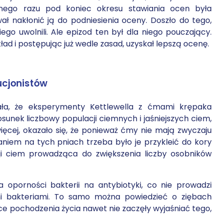
nego razu pod koniec okresu stawiania ocen była
ał nakłonić ją do podniesienia oceny. Doszło do tego,
ego uwolnili. Ale epizod ten był dla niego pouczający.
kład i postępując już wedle zasad, uzyskał lepszą ocenę.
ucjonistów
wała, że eksperymenty Kettlewella z ćmami krępaka
osunek liczbowy populacji ciemnych i jaśniejszych ciem,
ęcej, okazało się, że ponieważ ćmy nie mają zwyczaju
aniem na tych pniach trzeba było je przykleić do kory
ji ciem prowadząca do zwiększenia liczby osobników
 oporności bakterii na antybiotyki, co nie prowadzi
mi bakteriami. To samo można powiedzieć o ziębach
e pochodzenia życia nawet nie zaczęły wyjaśniać tego,