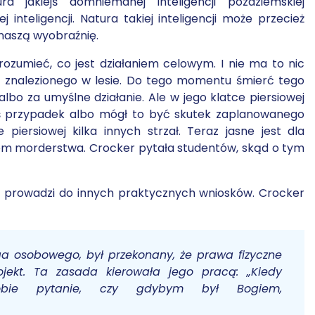
atura jakiejś domniemanej inteligencji pozaziemskiej
 inteligencji. Natura takiej inteligencji może przecież
naszą wyobraźnię.
rozumieć, co jest działaniem celowym. I nie ma to nic
ła znalezionego w lesie. Do tego momentu śmierć tego
bo za umyślne działanie. Ale w jego klatce piersiowej
iś przypadek albo mógł to być skutek zaplanowanego
ersiowej kilka innych strzał. Teraz jasne jest dla
em morderstwa. Crocker pytała studentów, skąd o tym
ektu prowadzi do innych praktycznych wniosków. Crocker
oga osobowego, był przekonany, że prawa fizyczne
jekt. Ta zasada kierowała jego pracą: „Kiedy
obie pytanie, czy gdybym był Bogiem,