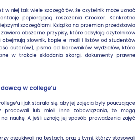
t w niej tak wiele szczegółów, że czytelnik może uznać
entację popierającą roszczenia Crocker. Konkretne
ejszymi szczegółami. Książka na przemian przedstawia
e. Zawiera obszerne przypisy, które odsyłają czytelników
i obejmują słownik, kopie e-maili i listów od studentów
ość autorów), pisma od kierowników wydziałów, które
żone w trakcie składania skargi, dokumenty prawne
adowcą w college’u
ollege’u i jak starała się, aby jej zajęcia były pouczające
y pracowali lub mieli inne zobowiązania, że ​​mogą
u na naukę. A jeśli uznają jej sposób prowadzenia zajęć
rzy oszukiwali na testach, oraz z tymi, którzy stosowali