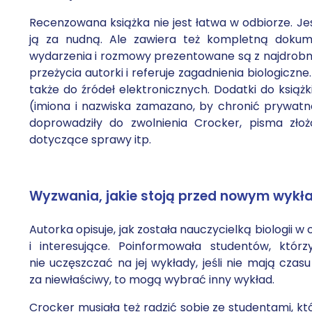
Recenzowana książka nie jest łatwa w odbiorze. Jes
ją za nudną. Ale zawiera też kompletną dokum
wydarzenia i rozmowy prezentowane są z najdrobni
przeżycia autorki i referuje zagadnienia biologiczn
także do źródeł elektronicznych. Dodatki do książk
(imiona i nazwiska zamazano, by chronić prywatn
doprowadziły do zwolnienia Crocker, pisma zło
dotyczące sprawy itp.
Wyzwania, jakie stoją przed nowym wykł
Autorka opisuje, jak została nauczycielką biologii w c
i interesujące. Poinformowała studentów, którz
nie uczęszczać na jej wykłady, jeśli nie mają czas
za niewłaściwy, to mogą wybrać inny wykład.
Crocker musiała też radzić sobie ze studentami, któ