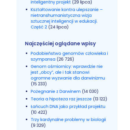
inteligentny projekt
(29 lipca)
Kształtowanie kontra ulepszanie –
nietranshumanistyczna wizja
sztucznej inteligencji w edukacji.
Część 2
(24 lipca)
Najczęściej oglądane wpisy
Podobieństwo genomów człowieka i
szympansa
(26 726)
Genom ośmiornicy: wprawdzie nie
jest „obcy”, ale i tak stanowi
ogromne wyzwanie dla darwinizmu
(15 233)
Pożegnanie z Darwinem
(14 030)
Teoria a hipoteza raz jeszcze
(13 122)
Łańcuch DNA jako przykład projektu
(10 422)
Trzy kardynalne problemy w biologii
(9 329)