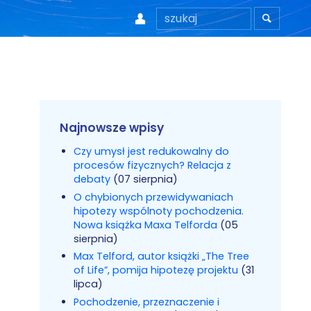


Najnowsze wpisy
Czy umysł jest redukowalny do
procesów fizycznych? Relacja z
debaty
(07 sierpnia)
O chybionych przewidywaniach
hipotezy wspólnoty pochodzenia.
Nowa książka Maxa Telforda
(05
sierpnia)
Max Telford, autor książki „The Tree
of Life”, pomija hipotezę projektu
(31
lipca)
Pochodzenie, przeznaczenie i