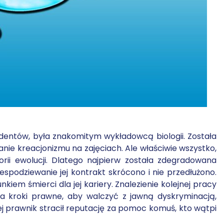
tudentów, była znakomitym wykładowcą biologii. Została
nie kreacjonizmu na zajęciach. Ale właściwie wszystko,
orii ewolucji. Dlatego najpierw została zdegradowana
spodziewanie jej kontrakt skrócono i nie przedłużono.
kiem śmierci dla jej kariery. Znalezienie kolejnej pracy
jęła kroki prawne, aby walczyć z jawną dyskryminacją,
 jej prawnik stracił reputację za pomoc komuś, kto wątpi