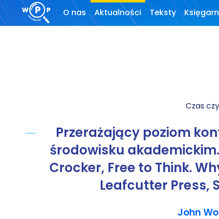
O nas
Aktualności
Teksty
Księgarn
O stronie
Wprowadzenie
Motto
Artykuły
Krytyka teorii ID
Czas czy
Wywiady
Przerażający poziom kon
Wybór tekstów
środowisku akademickim. R
Dla autorów
Crocker, Free to Think. Why
Darmowy
Leafcutter Press,
ebook
John W
Linki