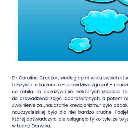
Dr Caroline Crocker, według opinii wielu swoich s
fałszywie oskarżona o – prawdziwa zgroza! – naucza
co robiła, to pokazywanie niektórych słabości te
do prowadzenia zajęć laboratoryjnych, a potem nie
Zwolnienie za „nauczanie kreacjonizmu” było pocałun
nauczycielskiej było dla niej bardzo trudne. Pod
której doświadczyła, ale osiągnęła tylko tyle, że to
w teorię Darwina.