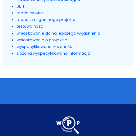
SETI
teoria ewolucji
teoria inteligentnego projektu
testowalność
wnioskowanie do najlepszego wyjaśnienia
wnioskowanie o projekcie
wyspecyfikowana złożoność
złożona wyspecyfikowana informacja