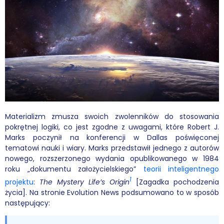
Wybór tekstów
Dla autorów
Darmowy ebook
Linki
Księgarnia
Materializm zmusza swoich zwolenników do stosowania
pokrętnej logiki, co jest zgodne z uwagami, które Robert J.
FAQ
Marks poczynił na konferencji w Dallas poświęconej
tematowi nauki i wiary. Marks przedstawił jednego z autorów
Spis tekstów
nowego, rozszerzonego wydania opublikowanego w 1984
roku „dokumentu założycielskiego”
teorii inteligentnego
Filmy
1
projektu
:
The Mystery Life’s Origin
[Zagadka pochodzenia
życia]. Na stronie Evolution News podsumowano to w sposób
Konferencje, webinaria i debaty
następujący:
Wywiady i wykłady