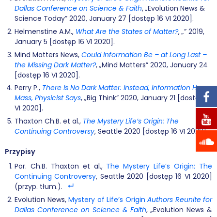
Dallas Conference on Science & Faith
,
„
Evolution News &
Science Today” 2020, January 27 [dostęp 16 VI 2020].
Helmenstine A.M.,
What Are the States of Matter?
,
„
” 2019,
January 5 [dostęp 16 VI 2020].
Mind Matters News,
Could Information Be – at Long Last –
the Missing Dark Matter?
,
„
Mind Matters” 2020, January 24
[dostęp 16 VI 2020].
Perry P.,
There Is No Dark Matter. Instead, Information Has
Mass, Physicist Says
,
„
Big Think” 2020, January 21 [dostęp 16
VI 2020].
Thaxton Ch.B. et al.,
The Mystery Life’s Origin: The
Continuing Controversy
, Seattle 2020 [dostęp 16 VI 2020].
Przypisy
Por. Ch.B. Thaxton et al.,
The Mystery Life’s Origin: The
Continuing Controversy
, Seattle 2020 [dostęp 16 VI 2020]
(przyp. tłum.).
Evolution News,
Mystery of Life’s Origin
Authors Reunite for
Dallas Conference on Science & Faith
,
„
Evolution News &