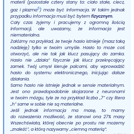
materii (pozostałe cztery stany to: ciało stałe, ciecz,
5
gaz i plazma
) może być informacja. W takim jednak
przypadku informacja musi być bytem
fizycznym
.
Cały czas żyjemy i pracujemy z ogromną ilością
informacji, ale uważamy, że informacja jest
niematerialna.
Załóżmy na przykład, że twoje hasło istnieje (masz taką
nadzieję) tylko w twoim umyśle. Hasło to może coś
otworzyć, ale nie tak jak klucz pasujący do zamka.
Hasło nie „działa” fizycznie jak klucz przekręcający
zamek. Twój umysł kieruje palcami, aby wprowadzić
hasło do systemu elektronicznego, inicjując dalsze
działania.
Samo hasło nie istnieje jednak w sensie materialnym.
Jest ono prawdopodobnie skojarzone z neuronami
w twoim mózgu, tyle że na przykład liczba „7” czy litera
„h” same w sobie nie są materialne.
Jeśli jednak informacja ma masę, to mamy
do rozważenia możliwość, że stanowi ona 27% masy
Wszechświata, której obecnie po prostu nie możemy
„znaleźć”, a którą nazywamy „ciemną materią”: