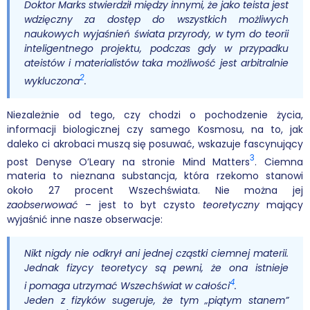
Doktor Marks stwierdził między innymi, że jako teista jest
wdzięczny za dostęp do
wszystkich
możliwych
Podcasty
naukowych wyjaśnień świata przyrody, w tym do teorii
inteligentnego projektu, podczas gdy w przypadku
Filmy
ateistów i materialistów taka możliwość jest arbitralnie
2
wykluczona
.
O książkach
Niezależnie od tego, czy chodzi o pochodzenie życia,
FAQ
informacji biologicznej czy samego Kosmosu, na to, jak
daleko ci akrobaci muszą się posuwać, wskazuje fascynujący
Kontakt
3
post Denyse O’Leary na stronie Mind Matters
. Ciemna
materia to nieznana substancja, która rzekomo stanowi
około 27 procent Wszechświata. Nie można jej
zaobserwować
– jest to byt czysto
teoretyczny
mający
wyjaśnić inne nasze obserwacje:
Nikt nigdy nie odkrył ani jednej cząstki ciemnej materii.
Jednak fizycy teoretycy są pewni, że ona istnieje
4
i pomaga utrzymać Wszechświat w całości
.
Jeden z fizyków sugeruje, że tym „piątym stanem”