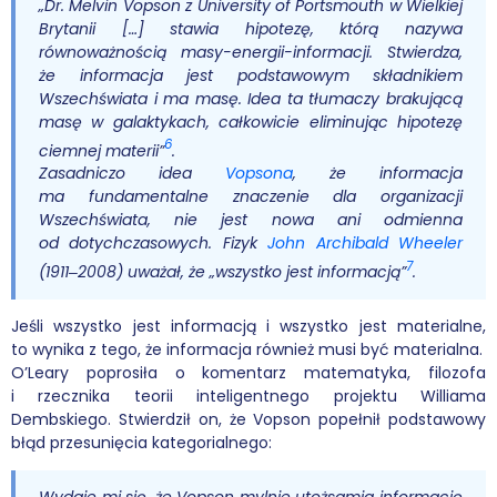
„Dr. Melvin Vopson z University of Portsmouth w Wielkiej
Brytanii […] stawia hipotezę, którą nazywa
równoważnością masy-energii-informacji. Stwierdza,
że informacja jest podstawowym składnikiem
Wszechświata i ma masę. Idea ta tłumaczy brakującą
masę w galaktykach, całkowicie eliminując hipotezę
6
ciemnej materii”
.
Zasadniczo idea
Vopsona
, że informacja
ma fundamentalne znaczenie dla organizacji
Wszechświata, nie jest nowa ani odmienna
od dotychczasowych. Fizyk
John Archibald Wheeler
7
(1911‒2008) uważał, że „wszystko jest informacją”
.
Jeśli wszystko jest informacją i wszystko jest materialne,
to wynika z tego, że informacja również musi być materialna.
O’Leary poprosiła o komentarz matematyka, filozofa
i rzecznika teorii inteligentnego projektu Williama
Dembskiego. Stwierdził on, że Vopson popełnił podstawowy
błąd przesunięcia kategorialnego:
Wydaje mi się, że Vopson mylnie utożsamia informację