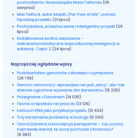
pochodzenia. Nowa książka Maxa Telforda
(05
sierpnia)
Max Telford, autor książki „The Tree of Life”, pomija
hipotezę projektu
(31 lipca)
Pochodzenie, przeznaczenie i inteligentny projekt
(29
lipca)
Kształtowanie kontra ulepszanie –
nietranshumanistyczna wizja sztucznej inteligencji w
edukacji. Część 2
(24 lipca)
Najczęściej oglądane wpisy
Podobieństwo genomów człowieka i szympansa
(26 736)
Genom ośmiornicy: wprawdzie nie jest „obcy”, ale i tak
stanowi ogromne wyzwanie dla darwinizmu
(15 235)
Pożegnanie z Darwinem
(14 035)
Teoria a hipoteza raz jeszcze
(13 125)
Łańcuch DNA jako przykład projektu
(10 424)
Trzy kardynalne problemy w biologii
(9 330)
Teoria Darwina a koncepcja panspermii – czy uczony
naprawdę wierzył, że życie pochodzi z Kosmosu?
(8 383)