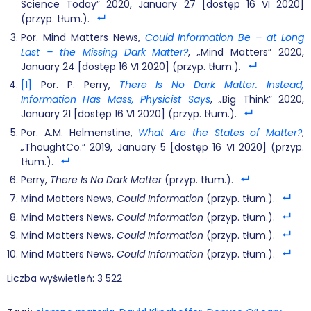
Science Today” 2020, January 27 [dostęp 16 VI 2020]
(przyp. tłum.).
Por. Mind Matters News,
Could Information Be – at Long
Last – the Missing Dark Matter?
,
„
Mind Matters” 2020,
January 24 [dostęp 16 VI 2020] (przyp. tłum.).
[1]
Por. P. Perry,
There Is No Dark Matter. Instead,
Information Has Mass, Physicist Says
,
„
Big Think” 2020,
January 21 [dostęp 16 VI 2020] (przyp. tłum.).
Por. A.M. Helmenstine,
What Are the States of Matter?
,
„
ThoughtCo.” 2019, January 5 [dostęp 16 VI 2020] (przyp.
tłum.).
Perry,
There Is No Dark Matter
(przyp. tłum.).
Mind Matters News,
Could Information
(przyp. tłum.).
Mind Matters News,
Could Information
(przyp. tłum.).
Mind Matters News,
Could Information
(przyp. tłum.).
Mind Matters News,
Could Information
(przyp. tłum.).
Liczba wyświetleń:
3 522