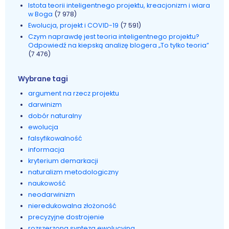
Istota teorii inteligentnego projektu, kreacjonizm i wiara
w Boga
(7 978)
Ewolucja, projekt i COVID-19
(7 591)
Czym naprawdę jest teoria inteligentnego projektu?
Odpowiedź na kiepską analizę blogera „To tylko teoria”
(7 476)
Wybrane tagi
argument na rzecz projektu
darwinizm
dobór naturalny
ewolucja
falsyfikowalność
informacja
kryterium demarkacji
naturalizm metodologiczny
naukowość
neodarwinizm
nieredukowalna złożoność
precyzyjne dostrojenie
rozszerzona synteza ewolucyjna