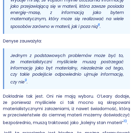
jako przejawiającą się w materii, która zawsze posiada
energię-masę, z informacją jako bytem
matematycznym, który może się realizować na wiele
8
sposobów zarówno w materii, jak i poza nią
.
Denyse zauważyła:
Jednym z podstawowych problemów może być to,
że materialistyczni myśliciele muszą postrzegać
informację jako byt materialny, niezależnie od tego,
czy takie podejście odpowiednio ujmuje informację,
9
czy nie
.
Dokładnie tak jest. Oni nie mają wyboru. O’Leary dodaje,
że ponieważ myśliciele ci tak mocno są skrępowani
materialistycznymi założeniami, iż nawet świadomość, którą
w przeciwieństwie do ciemnej materii możemy doświadczyć
10
bezpośrednio, muszą traktować jako „kolejny stan materii”
.
Jeśli ta przesłanka jest błędna, to można sformułować