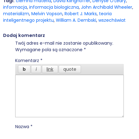
Tagi:
ciemna materia
,
David Klinghoffer
,
Denyse O’Leary
,
informacja
,
informacja biologiczna
,
John Archibald Wheeler
,
materializm
,
Melvin Vopson
,
Robert J. Marks
,
teoria
inteligentnego projektu
,
William A. Dembski
,
wszechświat
Dodaj komentarz
Twój adres e-mail nie zostanie opublikowany.
Wymagane pola są oznaczone
*
Komentarz
*
Nazwa
*