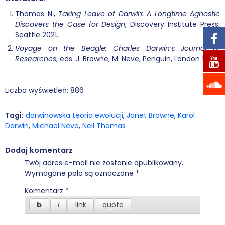
Thomas N.,
Taking Leave of Darwin: A Longtime Agnostic
Discovers the Case for Design
, Discovery Institute Press,
Seattle 2021.
Voyage on the Beagle: Charles Darwin’s Journal of
Researches
, eds. J. Browne, M. Neve, Penguin, London 1989.
Liczba wyświetleń:
886
Tagi:
darwinowska teoria ewolucji
,
Janet Browne
,
Karol
Darwin
,
Michael Neve
,
Neil Thomas
Dodaj komentarz
Twój adres e-mail nie zostanie opublikowany.
Wymagane pola są oznaczone
*
Komentarz
*