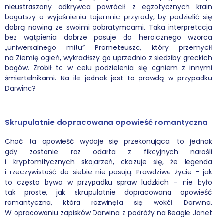
nieustraszony odkrywca powrócił z egzotycznych krain
bogatszy o wyjaśnienia tajemnic przyrody, by podzielić się
dobrą nowiną ze swoimi pobratymcami. Taka interpretacja
bez wątpienia dobrze pasuje do heroicznego wzorca
„uniwersalnego mitu” Prometeusza, który przemycił
na Ziemię ogień, wykradłszy go uprzednio z siedziby greckich
bogów. Zrobił to w celu podzielenia się ogniem z innymi
śmiertelnikami. Na ile jednak jest to prawdą w przypadku
Darwina?
Skrupulatnie dopracowana opowieść romantyczna
Choć ta opowieść wydaje się przekonująca, to jednak
gdy zostanie raz odarta z fikcyjnych narośli
i kryptomitycznych skojarzeń, okazuje się, że legenda
i rzeczywistość do siebie nie pasują. Prawdziwe życie – jak
to często bywa w przypadku spraw ludzkich – nie było
tak proste, jak skrupulatnie dopracowana opowieść
romantyczna, która rozwinęła się wokół Darwina.
W opracowaniu zapisków Darwina z podróży na Beagle Janet