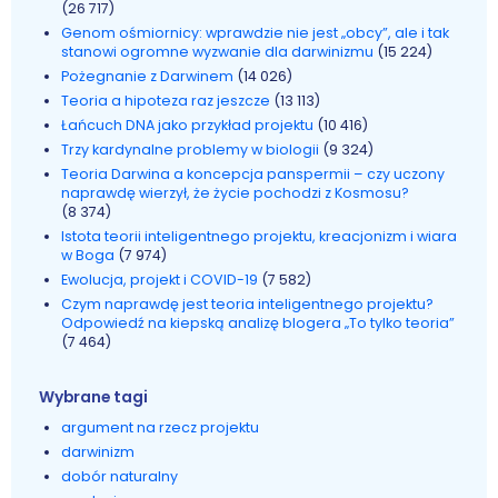
(26 717)
Genom ośmiornicy: wprawdzie nie jest „obcy”, ale i tak
stanowi ogromne wyzwanie dla darwinizmu
(15 224)
Pożegnanie z Darwinem
(14 026)
Teoria a hipoteza raz jeszcze
(13 113)
Łańcuch DNA jako przykład projektu
(10 416)
Trzy kardynalne problemy w biologii
(9 324)
Teoria Darwina a koncepcja panspermii – czy uczony
naprawdę wierzył, że życie pochodzi z Kosmosu?
(8 374)
Istota teorii inteligentnego projektu, kreacjonizm i wiara
w Boga
(7 974)
Ewolucja, projekt i COVID-19
(7 582)
Czym naprawdę jest teoria inteligentnego projektu?
Odpowiedź na kiepską analizę blogera „To tylko teoria”
(7 464)
Wybrane tagi
argument na rzecz projektu
darwinizm
dobór naturalny