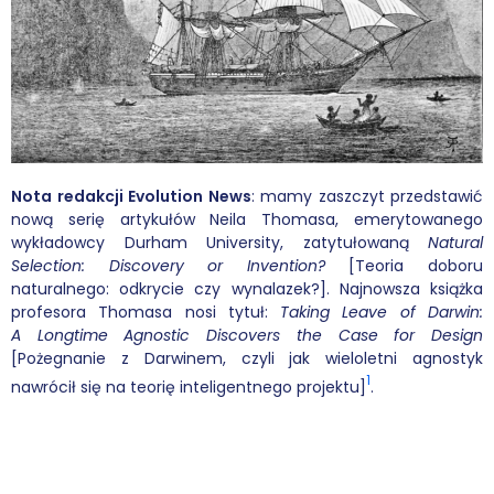
Wybór tekstów
Dla autorów
Darmowy ebook
Linki
Nota redakcji Evolution News
: mamy zaszczyt przedstawić
nową serię artykułów Neila Thomasa, emerytowanego
Księgarnia
wykładowcy Durham University, zatytułowaną
Natural
Selection: Discovery or Invention?
[Teoria doboru
FAQ
naturalnego: odkrycie czy wynalazek?]. Najnowsza książka
profesora Thomasa nosi tytuł:
Taking Leave of Darwin:
A Longtime Agnostic Discovers the Case for Design
Spis tekstów
[Pożegnanie z Darwinem, czyli jak wieloletni agnostyk
1
nawrócił się na teorię inteligentnego projektu]
.
Filmy
Konferencje, webinaria i debaty
Wywiady i wykłady