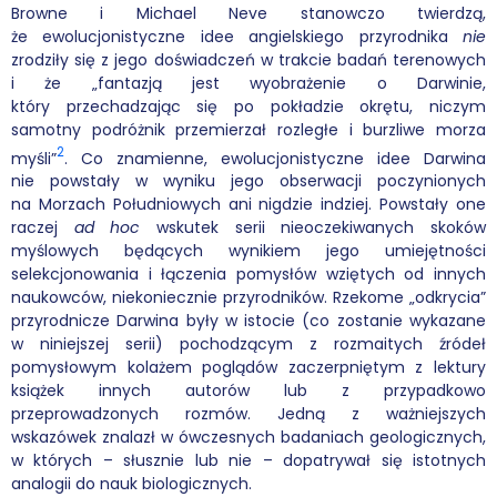
Browne i Michael Neve stanowczo twierdzą,
że ewolucjonistyczne idee angielskiego przyrodnika
nie
zrodziły się z jego doświadczeń w trakcie badań terenowych
i że „fantazją jest wyobrażenie o Darwinie,
który przechadzając się po pokładzie okrętu, niczym
samotny podróżnik przemierzał rozległe i burzliwe morza
2
myśli”
. Co znamienne, ewolucjonistyczne idee Darwina
nie powstały w wyniku jego obserwacji poczynionych
na Morzach Południowych ani nigdzie indziej. Powstały one
raczej
ad hoc
wskutek serii nieoczekiwanych skoków
myślowych będących wynikiem jego umiejętności
selekcjonowania i łączenia pomysłów wziętych od innych
naukowców, niekoniecznie przyrodników. Rzekome „odkrycia”
przyrodnicze Darwina były w istocie (co zostanie wykazane
w niniejszej serii) pochodzącym z rozmaitych źródeł
pomysłowym kolażem poglądów zaczerpniętym z lektury
książek innych autorów lub z przypadkowo
przeprowadzonych rozmów. Jedną z ważniejszych
wskazówek znalazł w ówczesnych badaniach geologicznych,
w których – słusznie lub nie – dopatrywał się istotnych
analogii do nauk biologicznych.