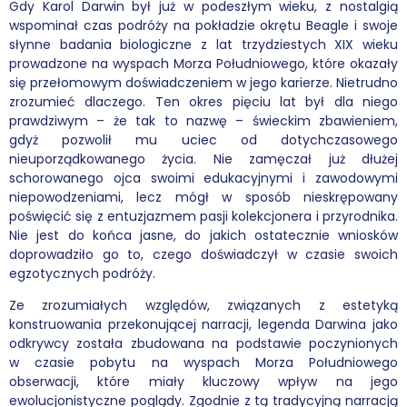
Gdy Karol Darwin był już w podeszłym wieku, z nostalgią
wspominał czas podróży na pokładzie okrętu Beagle i swoje
Podcasty
słynne badania biologiczne z lat trzydziestych XIX wieku
prowadzone na wyspach Morza Południowego, które okazały
Filmy
się przełomowym doświadczeniem w jego karierze. Nietrudno
zrozumieć dlaczego. Ten okres pięciu lat był dla niego
O książkach
prawdziwym – że tak to nazwę – świeckim zbawieniem,
gdyż pozwolił mu uciec od dotychczasowego
FAQ
nieuporządkowanego życia. Nie zamęczał już dłużej
schorowanego ojca swoimi edukacyjnymi i zawodowymi
niepowodzeniami, lecz mógł w sposób nieskrępowany
Kontakt
poświęcić się z entuzjazmem pasji kolekcjonera i przyrodnika.
Nie jest do końca jasne, do jakich ostatecznie wniosków
doprowadziło go to, czego doświadczył w czasie swoich
egzotycznych podróży.
Ze zrozumiałych względów, związanych z estetyką
konstruowania przekonującej narracji, legenda Darwina jako
odkrywcy została zbudowana na podstawie poczynionych
w czasie pobytu na wyspach Morza Południowego
obserwacji, które miały kluczowy wpływ na jego
ewolucjonistyczne poglądy. Zgodnie z tą tradycyjną narracją