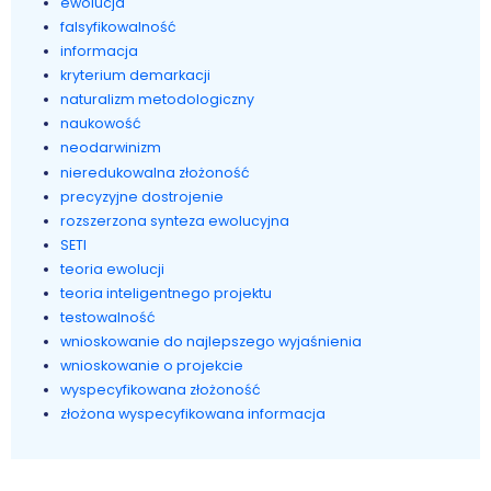
ewolucja
falsyfikowalność
informacja
kryterium demarkacji
naturalizm metodologiczny
naukowość
neodarwinizm
nieredukowalna złożoność
precyzyjne dostrojenie
rozszerzona synteza ewolucyjna
SETI
teoria ewolucji
teoria inteligentnego projektu
testowalność
wnioskowanie do najlepszego wyjaśnienia
wnioskowanie o projekcie
wyspecyfikowana złożoność
złożona wyspecyfikowana informacja