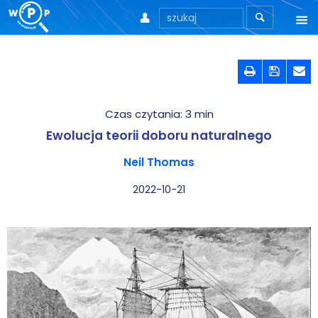



O nas



O stronie
Czas czytania:
3
min
Motto
Ewolucja teorii doboru naturalnego
Aktualności
Neil Thomas
Teksty
2022-10-21
Wprowadzenie
Artykuły
Krytyka teorii ID
Wywiady