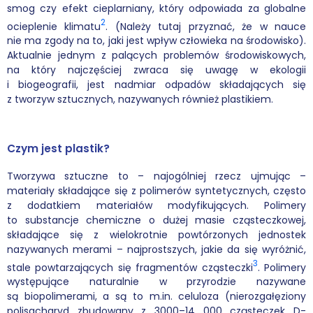
smog czy efekt cieplarniany, który odpowiada za globalne
2
ocieplenie klimatu
. (Należy tutaj przyznać, że w nauce
Podcasty
nie ma zgody na to, jaki jest wpływ człowieka na środowisko).
Aktualnie jednym z palących problemów środowiskowych,
Filmy
na który najczęściej zwraca się uwagę w ekologii
i biogeografii, jest nadmiar odpadów składających się
O książkach
z tworzyw sztucznych, nazywanych również plastikiem.
FAQ
Czym jest plastik?
Kontakt
Tworzywa sztuczne to – najogólniej rzecz ujmując –
materiały składające się z polimerów syntetycznych, często
z dodatkiem materiałów modyfikujących. Polimery
to substancje chemiczne o dużej masie cząsteczkowej,
składające się z wielokrotnie powtórzonych jednostek
nazywanych merami – najprostszych, jakie da się wyróżnić,
3
stale powtarzających się fragmentów cząsteczki
. Polimery
występujące naturalnie w przyrodzie nazywane
są biopolimerami, a są to m.in. celuloza (nierozgałęziony
polisacharyd zbudowany z 3000–14 000 cząsteczek D-