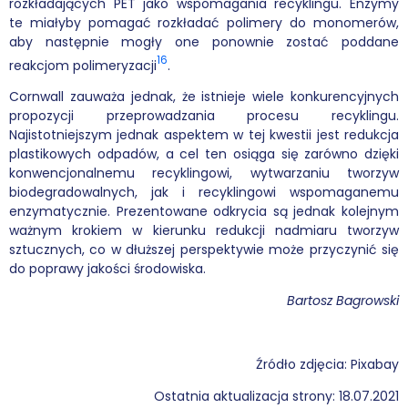
rozkładających PET jako wspomagania recyklingu. Enzymy
te miałyby pomagać rozkładać polimery do monomerów,
aby następnie mogły one ponownie zostać poddane
16
reakcjom polimeryzacji
.
Cornwall zauważa jednak, że istnieje wiele konkurencyjnych
propozycji przeprowadzania procesu recyklingu.
Najistotniejszym jednak aspektem w tej kwestii jest redukcja
plastikowych odpadów, a cel ten osiąga się zarówno dzięki
konwencjonalnemu recyklingowi, wytwarzaniu tworzyw
biodegradowalnych, jak i recyklingowi wspomaganemu
enzymatycznie. Prezentowane odkrycia są jednak kolejnym
ważnym krokiem w kierunku redukcji nadmiaru tworzyw
sztucznych, co w dłuższej perspektywie może przyczynić się
do poprawy jakości środowiska.
Bartosz Bagrowski
Źródło zdjęcia: Pixabay
Ostatnia aktualizacja strony: 18.07.2021