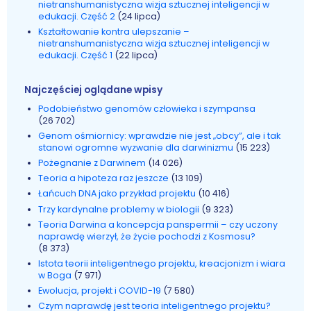
nietranshumanistyczna wizja sztucznej inteligencji w
edukacji. Część 2
(24 lipca)
Kształtowanie kontra ulepszanie –
nietranshumanistyczna wizja sztucznej inteligencji w
edukacji. Część 1
(22 lipca)
Najczęściej oglądane wpisy
Podobieństwo genomów człowieka i szympansa
(26 702)
Genom ośmiornicy: wprawdzie nie jest „obcy”, ale i tak
stanowi ogromne wyzwanie dla darwinizmu
(15 223)
Pożegnanie z Darwinem
(14 026)
Teoria a hipoteza raz jeszcze
(13 109)
Łańcuch DNA jako przykład projektu
(10 416)
Trzy kardynalne problemy w biologii
(9 323)
Teoria Darwina a koncepcja panspermii – czy uczony
naprawdę wierzył, że życie pochodzi z Kosmosu?
(8 373)
Istota teorii inteligentnego projektu, kreacjonizm i wiara
w Boga
(7 971)
Ewolucja, projekt i COVID-19
(7 580)
Czym naprawdę jest teoria inteligentnego projektu?