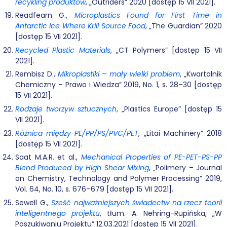
recykling produktów
, „Outriders” 2020 [dostęp 15 VII 2021].
Readfearn G.,
Microplastics Found for First Time in
Antarctic Ice Where Krill Source Food
, „The Guardian” 2020
[dostęp 15 VII 2021].
Recycled Plastic Materials
, „CT Polymers” [dostęp 15 VII
2021].
Rembisz D.,
Mikroplastiki – mały wielki problem
, „Kwartalnik
Chemiczny – Prawo i Wiedza” 2019, No. 1, s. 28–30 [dostęp
15 VII 2021].
Rodzaje tworzyw sztucznych
, „Plastics Europe” [dostęp 15
VII 2021].
Różnica między PE/PP/PS/PVC/PET
, „Litai Machinery” 2018
[dostęp 15 VII 2021].
Saat M.A.R. et al.,
Mechanical Properties of PE-PET-PS-PP
Blend Produced by High Shear Mixing
, „Polimery – Journal
on Chemistry, Technology and Polymer Processing” 2019,
Vol. 64, No. 10, s. 676–679 [dostęp 15 VII 2021].
Sewell G.,
Sześć najważniejszych świadectw na rzecz teorii
inteligentnego projektu
, tłum. A. Nehring-Rupińska, „W
Poszukiwaniu Projektu” 12.03.2021 [dostęp 15 VII 2021].