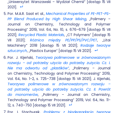
„Uniwersytet Warszawski – Wydział Chemii” [dostęp 15 VII
2021].
Por. M.A.R. Saat et al.,
Mechanical Properties of PE-PET-PS-
PP Blend Produced by High Shear Mixing
, „Polimery –
Journal on Chemistry, Technology and Polymer
Processing” 2019, Vol. 64, No. 10, s. 676–679 [dostęp 15 VII
2021];
Recycled Plastic Materials
, „CT Polymers” [dostęp 15
VII 2021];
Różnica między PE/PP/PS/PVC/PET
, „Litai
Machinery” 2018 [dostęp 15 VII 2021];
Rodzaje tworzyw
sztucznych
, „Plastics Europe” [dostęp 15 VII 2021].
Por. J. Kijeński,
Tworzywa polimerowe w zrównoważonym
rozwoju – od potrzeby użycia do potrzeby zużycia. Cz. I.
Nie ma odwortu od „plastików”
, „Polimery – Journal
on Chemistry, Technology and Polymer Processing” 2019,
Vol. 64, No. 1-2, s. 725–738 [dostęp 15 VII 2021]; J. Kijeński,
Tworzywa polimerowe w zrównoważonym rozwoju –
od potrzeby użycia do potrzeby zużycia.
Cz. II. Powrót
do monomerów
, „Polimery – Journal on Chemistry,
Technology and Polymer Processing” 2019, Vol. 64, No. 11-
12, s. 740–750 [dostęp 15 VII 2021].
Por. I. Stachurek,
Problemy z biodegradacją tworzyw