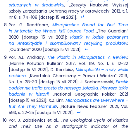
sztucznych w środowisku
, „Zeszyty Naukowe Wyższej
Szkoły Zarządzania Ochroną Pracy w Katowicach” 2012, t. 1,
nr 8, s. 74–108 [dostęp 15 VII 2021].
Por. G. Readfearn,
Microplastics Found for First Time
in Antarctic Ice Where Krill Source Food
, „The Guardian”
2020 [dostęp 15 VII 2021];
Plastik w lodzie pobranym
na Antarktydzie i skomplikowany recykling produktów
,
„Outriders” 2020 [dostęp 15 VII 2021].
Por. A.L. Andrady,
The Plastic in Microplastics: A Review
,
„Marine Pollution Bulletin” 2017, Vol. 119, No. 1, s. 12-22
[dostęp 15 VII 2021]; D. Rembisz,
Mikroplastiki – mały wielki
problem
, „Kwartalnik Chemiczny – Prawo i Wiedza” 2019,
No. 1, s. 28-30 [dostęp 15 VII 2021]; J. Sochaczewski,
Plastik
codziennie trafia prosto do naszego żołądka.
Pierwsze takie
badanie w historii
, „National Geographic Polska” 2021
[dostęp 15 VII 2021]; X.Z. Lim,
Microplastics are Everywhere –
But Are They Harmful?
, „Nature News Feature” 2021, Vol.
593, s. 22-25 [dostęp 15 VII 2021].
Por. J. Zalasiewicz et al.,
The Geological Cycle of Plastics
and Their Use As a Stratigraphic Indicator of the