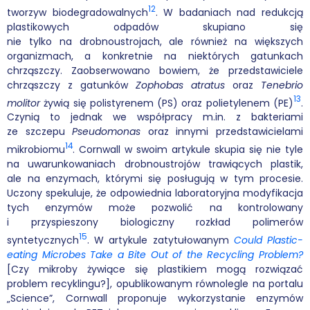
12
tworzyw biodegradowalnych
. W badaniach nad redukcją
plastikowych odpadów skupiano się
nie tylko na drobnoustrojach, ale również na większych
organizmach, a konkretnie na niektórych gatunkach
chrząszczy. Zaobserwowano bowiem, że przedstawiciele
chrząszczy z gatunków
Zophobas atratus
oraz
Tenebrio
13
molitor
żywią się polistyrenem (PS) oraz polietylenem (PE)
.
Czynią to jednak we współpracy m.in. z bakteriami
ze szczepu
Pseudomonas
oraz innymi przedstawicielami
14
mikrobiomu
. Cornwall w swoim artykule skupia się nie tyle
na uwarunkowaniach drobnoustrojów trawiących plastik,
ale na enzymach, którymi się posługują w tym procesie.
Uczony spekuluje, że odpowiednia laboratoryjna modyfikacja
tych enzymów może pozwolić na kontrolowany
i przyspieszony biologiczny rozkład polimerów
15
syntetycznych
. W artykule zatytułowanym
Could Plastic-
eating Microbes Take a Bite Out of the Recycling Problem?
[Czy mikroby żywiące się plastikiem mogą rozwiązać
problem recyklingu?], opublikowanym równolegle na portalu
„Science”, Cornwall proponuje wykorzystanie enzymów