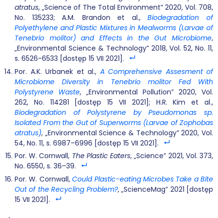
atratus
, „Science of The Total Environment” 2020, Vol. 708,
No. 135233; A.M. Brandon et al.,
Biodegradation of
Polyethylene and Plastic Mixtures in Mealworms (Larvae of
Tenebrio molitor) and Effects in the Gut Microbiome
,
„Environmental Science & Technology” 2018, Vol. 52, No. 11,
s. 6526-6533 [dostęp 15 VII 2021].
Por. A.K. Urbanek et al.,
A Comprehensive Assesment of
Microbiome Diversity in Tenebrio molitor Fed With
Polystyrene Waste
, „Environmental Pollution” 2020, Vol.
262, No. 114281 [dostęp 15 VII 2021]; H.R. Kim et al.,
Biodegradation of Polystyrene by Pseudomonas sp.
Isolated From the Gut of Superworms (Larvae of Zophobas
atratus)
, „Environmental Science & Technology” 2020, Vol.
54, No. 11, s. 6987–6996 [dostęp 15 VII 2021].
Por. W. Cornwall,
The Plastic Eaters
, „Science” 2021, Vol. 373,
No. 6550, s. 36–39.
Por. W. Cornwall,
Could Plastic-eating Microbes Take a Bite
Out of the Recycling Problem?
, „ScienceMag” 2021 [dostęp
15 VII 2021].