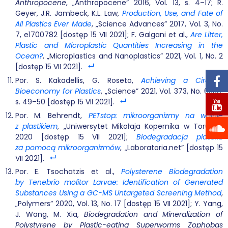
Anthropocene
, „Anthropocene” 2016, Vol. 13, s. 4–17; R.
Geyer, J.R. Jambeck, K.L. Law,
Production, Use, and Fate of
All Plastics Ever Made
, „Science Advances” 2017, Vol. 3, No.
7, e1700782 [dostęp 15 VII 2021]; F. Galgani et al.,
Are Litter,
Plastic and Microplastic Quantities Increasing in the
Ocean?
, „Microplastics and Nanoplastics” 2021, Vol. 1, No. 2
[dostęp 15 VII 2021].
Por. S. Kakadellis, G. Roseto,
Achieving a Circular
Bioeconomy for Plastics
, „Science” 2021, Vol. 373, No. 6550,
s. 49–50 [dostęp 15 VII 2021].
Por. M. Behrendt,
PETstop: mikroorganizmy na wojnie
z plastikiem
, „Uniwersytet Mikołaja Kopernika w Toruniu”
2020 [dostęp 15 VII 2021];
Biodegradacja plastiku
za pomocą mikroorganizmów
, „Laboratoria.net” [dostęp 15
VII 2021].
Por. E. Tsochatzis et al.,
Polysterene Biodegradation
by Tenebrio molitor Larvae: Identification of Generated
Substances Using a GC-MS Untargeted Screening Method
,
„Polymers” 2020, Vol. 13, No. 17 [dostęp 15 VII 2021]; Y. Yang,
J. Wang, M. Xia,
Biodegradation and Mineralization of
Polystyrene by Plastic-eating Superworms Zophobas