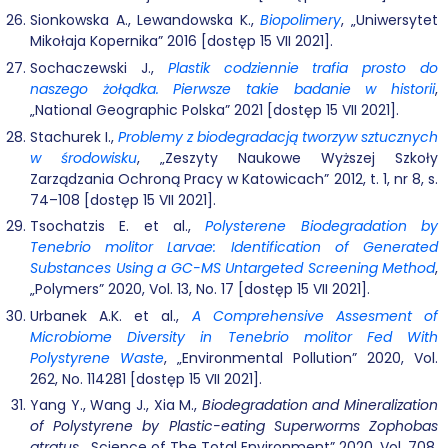
Sionkowska A., Lewandowska K.,
Biopolimery
, „Uniwersytet
Mikołaja Kopernika” 2016 [dostęp 15 VII 2021].
Sochaczewski J.,
Plastik codziennie trafia prosto do
naszego żołądka. Pierwsze takie badanie w historii
,
„National Geographic Polska” 2021 [dostęp 15 VII 2021].
Stachurek I.,
Problemy z biodegradacją tworzyw sztucznych
w środowisku
, „Zeszyty Naukowe Wyższej Szkoły
Zarządzania Ochroną Pracy w Katowicach” 2012, t. 1, nr 8, s.
74–108 [dostęp 15 VII 2021].
Tsochatzis E. et al.,
Polysterene Biodegradation by
Tenebrio molitor Larvae: Identification of Generated
Substances Using a GC-MS Untargeted Screening Method
,
„Polymers” 2020, Vol. 13, No. 17 [dostęp 15 VII 2021].
Urbanek A.K. et al.,
A Comprehensive Assesment of
Microbiome Diversity in Tenebrio molitor Fed With
Polystyrene Waste
, „Environmental Pollution” 2020, Vol.
262, No. 114281 [dostęp 15 VII 2021].
Yang Y., Wang J., Xia M.,
Biodegradation and Mineralization
of Polystyrene by Plastic-eating Superworms Zophobas
atratus
, „Science of The Total Environment” 2020, Vol. 708,