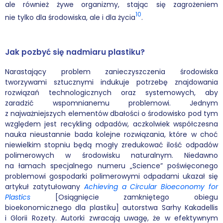
ale również żywe organizmy, stając się zagrożeniem
10
nie tylko dla środowiska, ale i dla życia
.
Jak pozbyć się nadmiaru plastiku?
Narastający problem zanieczyszczenia środowiska
tworzywami sztucznymi indukuje potrzebę znajdowania
rozwiązań technologicznych oraz systemowych, aby
zaradzić wspomnianemu problemowi. Jednym
z najważniejszych elementów dbałości o środowisko pod tym
względem jest recykling odpadów, aczkolwiek współczesna
nauka nieustannie bada kolejne rozwiązania, które w choć
niewielkim stopniu będą mogły zredukować ilość odpadów
polimerowych w środowisku naturalnym. Niedawno
na łamach specjalnego numeru „Science” poświęconego
problemowi gospodarki polimerowymi odpadami ukazał się
artykuł zatytułowany
Achieving a Circular Bioeconomy for
Plastics
[Osiągnięcie zamkniętego obiegu
bioekonomicznego dla plastiku] autorstwa Sarhy Kakadellis
i Glorii Rozety. Autorki zwracają uwagę, że w efektywnym