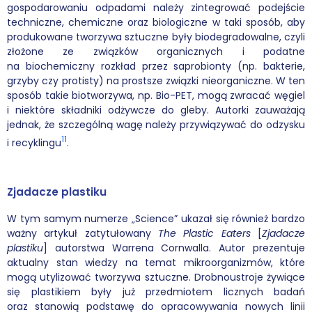
gospodarowaniu odpadami należy zintegrować podejście
techniczne, chemiczne oraz biologiczne w taki sposób, aby
produkowane tworzywa sztuczne były biodegradowalne, czyli
złożone ze związków organicznych i podatne
na biochemiczny rozkład przez saprobionty (np. bakterie,
grzyby czy protisty) na prostsze związki nieorganiczne. W ten
sposób takie biotworzywa, np. Bio-PET, mogą zwracać węgiel
i niektóre składniki odżywcze do gleby. Autorki zauważają
jednak, że szczególną wagę należy przywiązywać do odzysku
11
i recyklingu
.
Zjadacze plastiku
W tym samym numerze „Science” ukazał się również bardzo
ważny artykuł zatytułowany
The Plastic Eaters
[
Zjadacze
plastiku
] autorstwa Warrena Cornwalla. Autor prezentuje
aktualny stan wiedzy na temat mikroorganizmów, które
mogą utylizować tworzywa sztuczne. Drobnoustroje żywiące
się plastikiem były już przedmiotem licznych badań
oraz stanowią podstawę do opracowywania nowych linii