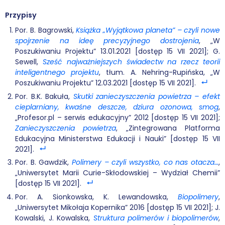
Przypisy
Por. B. Bagrowski,
Książka „Wyjątkowa planeta” – czyli nowe
spojrzenie na ideę precyzyjnego dostrojenia
, „W
Poszukiwaniu Projektu” 13.01.2021 [dostęp 15 VII 2021]; G.
Sewell,
Sześć najważniejszych świadectw na rzecz teorii
inteligentnego projektu
, tłum. A. Nehring-Rupińska, „W
Poszukiwaniu Projektu” 12.03.2021 [dostęp 15 VII 2021].
Por. B.K. Bakuła,
Skutki zanieczyszczenia powietrza – efekt
cieplarniany, kwaśne deszcze, dziura ozonowa, smog
,
„Profesor.pl – serwis edukacyjny” 2012 [dostęp 15 VII 2021];
Zanieczyszczenia powietrza
, „Zintegrowana Platforma
Edukacyjna Ministerstwa Edukacji i Nauki” [dostęp 15 VII
2021].
Por. B. Gawdzik,
Polimery – czyli wszystko, co nas otacza…
,
„Uniwersytet Marii Curie-Skłodowskiej – Wydział Chemii”
[dostęp 15 VII 2021].
Por. A. Sionkowska, K. Lewandowska,
Biopolimery
,
„Uniwersytet Mikołaja Kopernika” 2016 [dostęp 15 VII 2021]; J.
Kowalski, J. Kowalska,
Struktura polimerów i biopolimerów
,