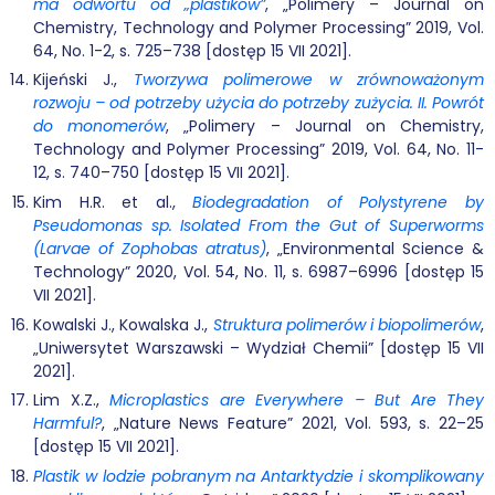
ma odwortu od „plastików”
, „Polimery – Journal on
Chemistry, Technology and Polymer Processing” 2019, Vol.
64, No. 1-2, s. 725–738 [dostęp 15 VII 2021].
Kijeński J.,
Tworzywa polimerowe w zrównoważonym
rozwoju – od potrzeby użycia do potrzeby zużycia.
II. Powrót
do monomerów
, „Polimery – Journal on Chemistry,
Technology and Polymer Processing” 2019, Vol. 64, No. 11-
12, s. 740–750 [dostęp 15 VII 2021].
Kim H.R. et al.,
Biodegradation of Polystyrene by
Pseudomonas sp. Isolated From the Gut of Superworms
(Larvae of Zophobas atratus)
, „Environmental Science &
Technology” 2020, Vol. 54, No. 11, s. 6987–6996 [dostęp 15
VII 2021].
Kowalski J., Kowalska J.,
Struktura polimerów i biopolimerów
,
„Uniwersytet Warszawski – Wydział Chemii” [dostęp 15 VII
2021].
Lim X.Z.,
Microplastics are Everywhere – But Are They
Harmful?
, „Nature News Feature” 2021, Vol. 593, s. 22–25
[dostęp 15 VII 2021].
Plastik w lodzie pobranym na Antarktydzie i skomplikowany