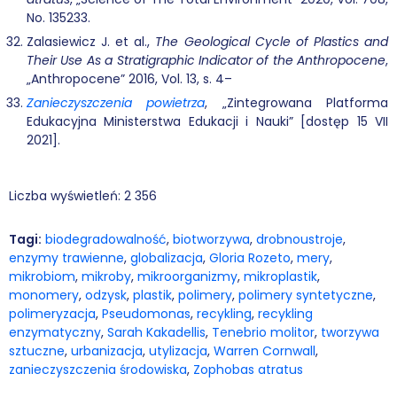
No. 135233.
Zalasiewicz J. et al.,
The Geological Cycle of Plastics and
Their Use As a Stratigraphic Indicator of the Anthropocene
,
„Anthropocene” 2016, Vol. 13, s. 4–
Zanieczyszczenia powietrza
, „Zintegrowana Platforma
Edukacyjna Ministerstwa Edukacji i Nauki” [dostęp 15 VII
2021].
Liczba wyświetleń:
2 356
Tagi:
biodegradowalność
,
biotworzywa
,
drobnoustroje
,
enzymy trawienne
,
globalizacja
,
Gloria Rozeto
,
mery
,
mikrobiom
,
mikroby
,
mikroorganizmy
,
mikroplastik
,
monomery
,
odzysk
,
plastik
,
polimery
,
polimery syntetyczne
,
polimeryzacja
,
Pseudomonas
,
recykling
,
recykling
enzymatyczny
,
Sarah Kakadellis
,
Tenebrio molitor
,
tworzywa
sztuczne
,
urbanizacja
,
utylizacja
,
Warren Cornwall
,
zanieczyszczenia środowiska
,
Zophobas atratus