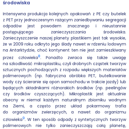
środowiska
Intensywna produkcja kolejnych opakowań z PE czy butelek
z PET przy jednoczesnym rażącym zaniedbywaniu segregacji
odpadów jest powodem znacznego i nieustannie
postępującego zanieczyszczania środowiska.
Zanieczyszczenie naszej planety plastikiem jest tak wysokie,
że w 2009 roku odkryto jego ślady nawet w rdzeniu lodowym
na Antarktydzie, choć kontynent ten nie jest zamieszkiwany
8
przez człowieka
. Ponadto zwraca się także uwagę
na szkodliwość mikroplastiku, czyli drobnych cząstek tworzyw
sztucznych pochodzących z rozpadu większych materiałów
polimerowych (np. fabryczna obróbka PET, butelkowanie
wody czy ścieranie się opon samochodu w trakcie jazdy) lub
będących składnikami różnorakich środków (np. peelingów
czy środków czyszczących). Mikroplastik jest aktualnie
obecny w niemal każdym naturalnym zbiorniku wodnym
na Ziemi, a często przez układ pokarmowy trafia
do organizmów zwierzęcych, a nawet do organizmu
9
człowieka
. W ten sposób odpady z syntetycznych tworzyw
polimerowych nie tylko zanieczyszczają całą planetę,