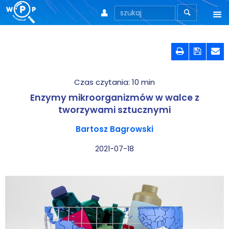



O nas



O stronie
Czas czytania:
10
min
Motto
Enzymy mikroorganizmów w walce z
Aktualności
tworzywami sztucznymi
Bartosz Bagrowski
Teksty
2021-07-18
Wprowadzenie
Artykuły
Krytyka teorii ID
Wywiady