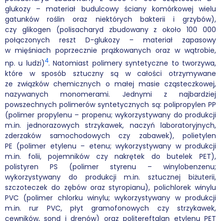
glukozy – materiał budulcowy ściany komórkowej wielu
gatunków roślin oraz niektórych bakterii i grzybów),
czy glikogen (polisacharyd zbudowany z około 100 000
połączonych reszt D-glukozy – materiał zapasowy
w mięśniach poprzecznie prążkowanych oraz w wątrobie,
4
np. u ludzi)
. Natomiast polimery syntetyczne to tworzywa,
które w sposób sztuczny są w całości otrzymywane
ze związków chemicznych o małej masie cząsteczkowej,
nazywanych monomerami. Jednymi z najbardziej
powszechnych polimerów syntetycznych są: polipropylen PP
(polimer propylenu – propenu; wykorzystywany do produkcji
m.in. jednorazowych strzykawek, naczyń laboratoryjnych,
zderzaków samochodowych czy zabawek), polietylen
PE (polimer etylenu – etenu; wykorzystywany w produkcji
m.in. folii, pojemników czy nakrętek do butelek PET),
polistyren PS (polimer styrenu – winylobenzenu;
wykorzystywany do produkcji m.in. sztucznej biżuterii,
szczoteczek do zębów oraz styropianu), polichlorek winylu
PVC (polimer chlorku winylu; wykorzystywany w produkcji
m.in. rur PVC, płyt gramofonowych czy strzykawek,
cewników, sond i drenów) oraz politereftalan etylenu PET