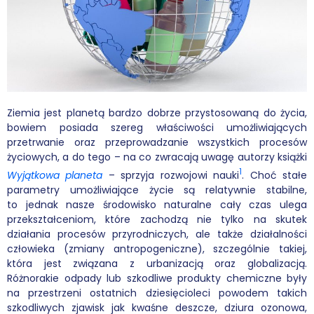
Wybór tekstów
Dla autorów
Darmowy ebook
Ziemia jest planetą bardzo dobrze przystosowaną do życia,
Linki
bowiem posiada szereg właściwości umożliwiających
przetrwanie oraz przeprowadzanie wszystkich procesów
Księgarnia
życiowych, a do tego – na co zwracają uwagę autorzy książki
1
Wyjątkowa planeta
– sprzyja rozwojowi nauki
. Choć stałe
FAQ
parametry umożliwiające życie są relatywnie stabilne,
to jednak nasze środowisko naturalne cały czas ulega
Spis tekstów
przekształceniom, które zachodzą nie tylko na skutek
działania procesów przyrodniczych, ale także działalności
Filmy
człowieka (zmiany antropogeniczne), szczególnie takiej,
która jest związana z urbanizacją oraz globalizacją.
Różnorakie odpady lub szkodliwe produkty chemiczne były
Konferencje, webinaria i debaty
na przestrzeni ostatnich dziesięcioleci powodem takich
szkodliwych zjawisk jak kwaśne deszcze, dziura ozonowa,
Wywiady i wykłady