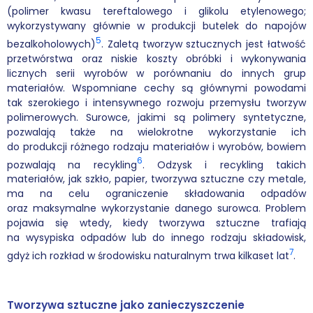
(polimer kwasu tereftalowego i glikolu etylenowego;
wykorzystywany głównie w produkcji butelek do napojów
5
bezalkoholowych)
. Zaletą tworzyw sztucznych jest łatwość
przetwórstwa oraz niskie koszty obróbki i wykonywania
licznych serii wyrobów w porównaniu do innych grup
materiałów. Wspomniane cechy są głównymi powodami
tak szerokiego i intensywnego rozwoju przemysłu tworzyw
polimerowych. Surowce, jakimi są polimery syntetyczne,
pozwalają także na wielokrotne wykorzystanie ich
do produkcji różnego rodzaju materiałów i wyrobów, bowiem
6
pozwalają na recykling
. Odzysk i recykling takich
materiałów, jak szkło, papier, tworzywa sztuczne czy metale,
ma na celu ograniczenie składowania odpadów
oraz maksymalne wykorzystanie danego surowca. Problem
pojawia się wtedy, kiedy tworzywa sztuczne trafiają
na wysypiska odpadów lub do innego rodzaju składowisk,
7
gdyż ich rozkład w środowisku naturalnym trwa kilkaset lat
.
Tworzywa sztuczne jako zanieczyszczenie