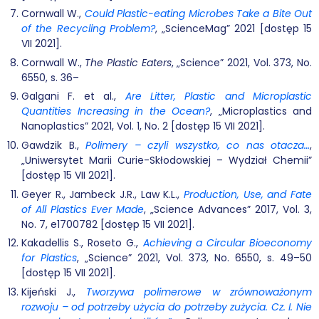
Cornwall W.,
Could Plastic-eating Microbes Take a Bite Out
of the Recycling Problem?
, „ScienceMag” 2021 [dostęp 15
VII 2021].
Cornwall W.,
The Plastic Eaters
, „Science” 2021, Vol. 373, No.
6550, s. 36–
Galgani F. et al.,
Are Litter, Plastic and Microplastic
Quantities Increasing in the Ocean?
, „Microplastics and
Nanoplastics” 2021, Vol. 1, No. 2 [dostęp 15 VII 2021].
Gawdzik B.,
Polimery – czyli wszystko, co nas otacza…
,
„Uniwersytet Marii Curie-Skłodowskiej – Wydział Chemii”
[dostęp 15 VII 2021].
Geyer R., Jambeck J.R., Law K.L.,
Production, Use, and Fate
of All Plastics Ever Made
, „Science Advances” 2017, Vol. 3,
No. 7, e1700782 [dostęp 15 VII 2021].
Kakadellis S., Roseto G.,
Achieving a Circular Bioeconomy
for Plastics
, „Science” 2021, Vol. 373, No. 6550, s. 49–50
[dostęp 15 VII 2021].
Kijeński J.,
Tworzywa polimerowe w zrównoważonym
rozwoju – od potrzeby użycia do potrzeby zużycia. Cz. I. Nie