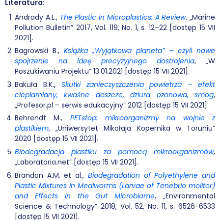
Literatura:
Andrady A.L.,
The Plastic in Microplastics: A Review
, „Marine
Pollution Bulletin” 2017, Vol. 119, No. 1, s. 12–22 [dostęp 15 VII
2021].
Bagrowski B.,
Książka „Wyjątkowa planeta” – czyli nowe
spojrzenie na ideę precyzyjnego dostrojenia
, „W
Poszukiwaniu Projektu” 13.01.2021 [dostęp 15 VII 2021].
Bakuła B.K.,
Skutki zanieczyszczenia powietrza – efekt
cieplarniany, kwaśne deszcze, dziura ozonowa, smog
,
„Profesor.pl – serwis edukacyjny” 2012 [dostęp 15 VII 2021].
Behrendt M.,
PETstop: mikroorganizmy na wojnie z
plastikiem
, „Uniwersytet Mikołaja Kopernika w Toruniu”
2020 [dostęp 15 VII 2021].
Biodegradacja plastiku za pomocą mikroorganizmów
,
„Laboratoria.net” [dostęp 15 VII 2021].
Brandon A.M. et al.,
Biodegradation of Polyethylene and
Plastic Mixtures in Mealworms (Larvae of Tenebrio molitor)
and Effects in the Gut Microbiome
, „Environmental
Science & Technology” 2018, Vol. 52, No. 11, s. 6526-6533
[dostęp 15 VII 2021].