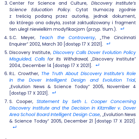
Center for Science and Culture,
Discovery Institute’s
Science Education Policy
. Cytat tłumaczę zgodnie
z treścią podaną przez autorkę, jednak dokument,
do którego ona odsyła, został zaktualizowany i fragment
ten uległ niewielkim modyfikacjom (przyp. tłum.).
S.C. Meyer,
Teach the Controversy
, „The Cincinnati
Enquirer” 2002, March 30 [dostęp 17 X 2021].
Discovery Institute,
Discovery Calls Dover Evolution Policy
Misguided, Calls
f
or Its Withdrawal
, „Discovery Institute”
2004, December 14 [dostęp 17 X 2021].
R.L. Crowther,
The Truth About Discovery Institute’s Role
in the Dover Intelligent Design and Evolution Trial
,
„Evolution News & Science Today” 2005, November 4
[dostęp 17 X 2021].
S. Cooper,
Statement by Seth L. Cooper Concerning
Discovery Institute and the Decision in Kitzmiller v. Dover
Area School Board Intelligent Design Case
, „Evolution News
& Science Today” 2005, December 21 [dostęp 17 X 2021].