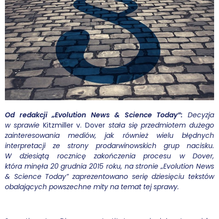
Wybór tekstów
Dla autorów
Darmowy ebook
Linki
Księgarnia
Od redakcji „Evolution News & Science Today”:
Decyzja
w sprawie
Kitzmiller v. Dover
stała się przedmiotem dużego
FAQ
zainteresowania mediów, jak również wielu błędnych
interpretacji ze strony prodarwinowskich grup nacisku.
Spis tekstów
W dziesiątą rocznicę zakończenia procesu w Dover,
która minęła 20 grudnia 2015 roku, na stronie „Evolution News
Filmy
& Science Today” zaprezentowano serię dziesięciu tekstów
obalających powszechne mity na temat tej sprawy.
Konferencje, webinaria i debaty
Wywiady i wykłady