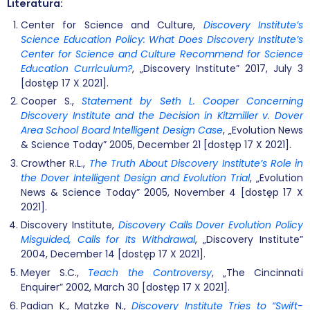
Literatura:
Center for Science and Culture,
Discovery Institute’s
Science Education Policy: What Does Discovery Institute’s
Center for Science and Culture Recommend for Science
Education Curriculum?
, „Discovery Institute” 2017, July 3
[dostęp 17 X 2021].
Cooper S.,
Statement by Seth L. Cooper Concerning
Discovery Institute and the Decision in Kitzmiller v. Dover
Area School Board Intelligent Design Case
, „Evolution News
& Science Today” 2005, December 21 [dostęp 17 X 2021].
Crowther R.L.,
The Truth About Discovery Institute’s Role in
the Dover Intelligent Design and Evolution Trial
, „Evolution
News & Science Today” 2005, November 4 [dostęp 17 X
2021].
Discovery Institute,
Discovery Calls Dover Evolution Policy
Misguided, Calls f
or Its Withdrawal
, „Discovery Institute”
2004, December 14 [dostęp 17 X 2021].
Meyer S.C.,
Teach the Controversy
, „The Cincinnati
Enquirer” 2002, March 30 [dostęp 17 X 2021].
Padian K., Matzke N.,
Discovery Institute Tries to “Swift-