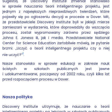
Sugestia, że Discovery Institute zmieniał stanowisko
w sprawie nauczania teorii inteligentnego projektu, jest
Podcasty
jednym z największych nieprawdziwych twierdzeń, które
pojawiły się po ogłoszeniu decyzji w procesie w Dover. Mit,
Filmy
że przedstawiciele Discovery Institute byli w jakiejś mierze
zamieszani w wydarzenia, które doprowadziły do wszczęcia
procesu, został wypromowany zarówno przez sędziego
O książkach
Johna E. Jonesa III, jak i media. Przedstawiciele National
Center for Science Education żartobliwie mówią, że pytanie
FAQ
brzmi: „Uczyć o teorii inteligentnego projektu czy o niej
1
nie uczyć?”
.
Kontakt
Nasze stanowisko w sprawie edukacji w zakresie nauk
ścisłych w szkołach publicznych jest jawne
i udokumentowane, począwszy od 2002 roku, czyli kilka lat
przed rozpoczęciem procesu w Dover.
Nasza polityka
Discovery Institute utrzymuje, że nauczanie o teorii
inteligentnego projektu na lekcjach w szkołach publicznych