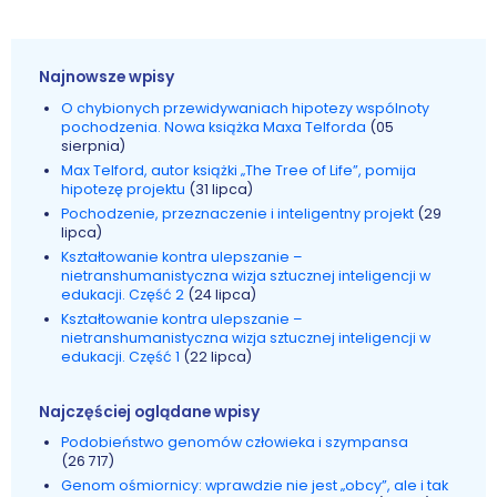
Najnowsze wpisy
O chybionych przewidywaniach hipotezy wspólnoty
pochodzenia. Nowa książka Maxa Telforda
(05
sierpnia)
Max Telford, autor książki „The Tree of Life”, pomija
hipotezę projektu
(31 lipca)
Pochodzenie, przeznaczenie i inteligentny projekt
(29
lipca)
Kształtowanie kontra ulepszanie –
nietranshumanistyczna wizja sztucznej inteligencji w
edukacji. Część 2
(24 lipca)
Kształtowanie kontra ulepszanie –
nietranshumanistyczna wizja sztucznej inteligencji w
edukacji. Część 1
(22 lipca)
Najczęściej oglądane wpisy
Podobieństwo genomów człowieka i szympansa
(26 717)
Genom ośmiornicy: wprawdzie nie jest „obcy”, ale i tak