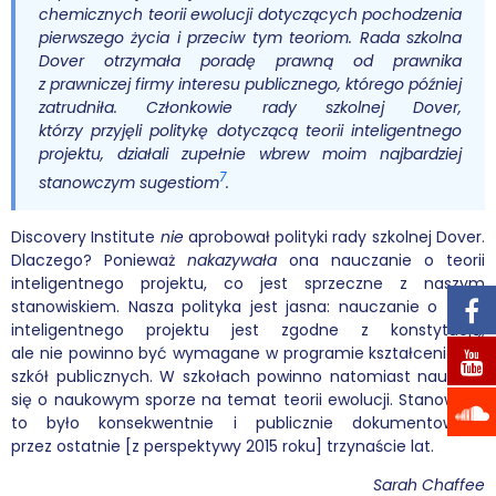
chemicznych teorii ewolucji dotyczących pochodzenia
pierwszego życia i przeciw tym teoriom. Rada szkolna
Dover otrzymała poradę prawną od prawnika
z prawniczej firmy interesu publicznego, którego później
zatrudniła. Członkowie rady szkolnej Dover,
którzy przyjęli politykę dotyczącą teorii inteligentnego
projektu, działali zupełnie wbrew moim najbardziej
7
stanowczym sugestiom
.
Discovery Institute
nie
aprobował polityki rady szkolnej Dover.
Dlaczego? Ponieważ
nakazywała
ona nauczanie o teorii
inteligentnego projektu, co jest sprzeczne z naszym
stanowiskiem. Nasza polityka jest jasna: nauczanie o teorii
inteligentnego projektu jest zgodne z konstytucją,
ale nie powinno być wymagane w programie kształcenia dla
szkół publicznych. W szkołach powinno natomiast nauczać
się o naukowym sporze na temat teorii ewolucji. Stanowisko
to było konsekwentnie i publicznie dokumentowane
przez ostatnie [z perspektywy 2015 roku] trzynaście lat.
Sarah Chaffee