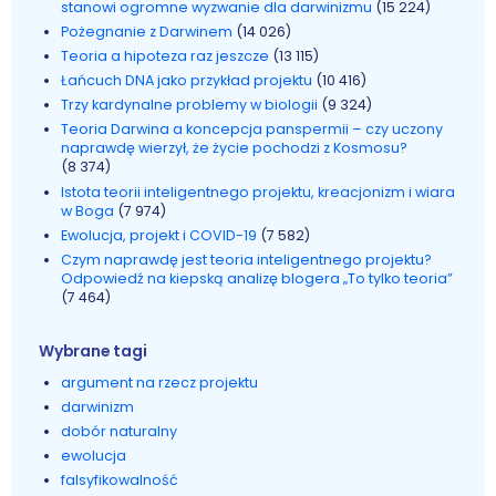
stanowi ogromne wyzwanie dla darwinizmu
(15 224)
Pożegnanie z Darwinem
(14 026)
Teoria a hipoteza raz jeszcze
(13 115)
Łańcuch DNA jako przykład projektu
(10 416)
Trzy kardynalne problemy w biologii
(9 324)
Teoria Darwina a koncepcja panspermii – czy uczony
naprawdę wierzył, że życie pochodzi z Kosmosu?
(8 374)
Istota teorii inteligentnego projektu, kreacjonizm i wiara
w Boga
(7 974)
Ewolucja, projekt i COVID-19
(7 582)
Czym naprawdę jest teoria inteligentnego projektu?
Odpowiedź na kiepską analizę blogera „To tylko teoria”
(7 464)
Wybrane tagi
argument na rzecz projektu
darwinizm
dobór naturalny
ewolucja
falsyfikowalność