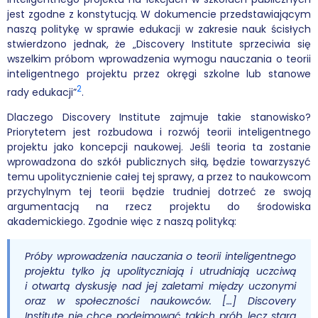
jest zgodne z konstytucją. W dokumencie przedstawiającym
naszą politykę w sprawie edukacji w zakresie nauk ścisłych
stwierdzono jednak, że „Discovery Institute sprzeciwia się
wszelkim próbom wprowadzenia wymogu nauczania o teorii
inteligentnego projektu przez okręgi szkolne lub stanowe
2
rady edukacji”
.
Dlaczego Discovery Institute zajmuje takie stanowisko?
Priorytetem jest rozbudowa i rozwój teorii inteligentnego
projektu jako koncepcji naukowej. Jeśli teoria ta zostanie
wprowadzona do szkół publicznych siłą, będzie towarzyszyć
temu upolitycznienie całej tej sprawy, a przez to naukowcom
przychylnym tej teorii będzie trudniej dotrzeć ze swoją
argumentacją na rzecz projektu do środowiska
akademickiego. Zgodnie więc z naszą polityką:
Próby wprowadzenia nauczania o teorii inteligentnego
projektu tylko ją upolityczniają i utrudniają uczciwą
i otwartą dyskusję nad jej zaletami między uczonymi
oraz w społeczności naukowców. […] Discovery
Institute nie chce podejmować takich prób, lecz stara