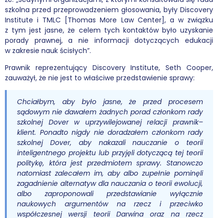
szkolna przed przeprowadzeniem głosowania, były Discovery
Institute i TMLC [Thomas More Law Center], a w związku
z tym jest jasne, że celem tych kontaktów było uzyskanie
porady prawnej, a nie informacji dotyczących edukacji
w zakresie nauk ścisłych”.
Prawnik reprezentujący Discovery Institute, Seth Cooper,
zauważył, że nie jest to właściwe przedstawienie sprawy:
Chciałbym, aby było jasne, że przed procesem
sądowym nie dawałem żadnych porad członkom rady
szkolnej Dover w uprzywilejowanej relacji prawnik–
klient. Ponadto nigdy nie doradzałem członkom rady
szkolnej Dover, aby nakazali nauczanie o teorii
inteligentnego projektu lub przyjęli dotyczącą tej teorii
politykę, która jest przedmiotem sprawy. Stanowczo
natomiast zalecałem im, aby albo zupełnie pominęli
zagadnienie alternatyw dla nauczania o teorii ewolucji,
albo zaproponowali przedstawianie wyłącznie
naukowych argumentów na rzecz i przeciwko
współczesnej wersji teorii Darwina oraz na rzecz