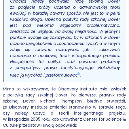
Chociaż należy pochwalić radę szkolną Dover
za podjęcie próby uczenia o darwinowskiej teorii
ewolucji w bardziej otwarty sposób, nie jest to w pełni
właściwa droga. Obecna polityka rady szkolnej Dover
jest pod wieloma względami problematyczna,
zwłaszcza ze względu na swoją niejasność. W jednym
punkcie wydaje się zakazywać, by w szkołach w Dover
uczono czegokolwiek o „pochodzeniu życia”, a w innym
zdaje się zarówno nakazywać, jak i zakazywać
nauczania o naukowej teorii inteligentnego projektu.
Niespójność tej polityki rodzi poważne problemy
z perspektywy prawa konstytucyjnego. Należałoby
5
więc ją wycofać i przeformułować
.
Mimo to wskazywano, że Discovery Institute miał związek
z polityką rady szkolnej Dover. Po pierwsze, prawnik rady
szkolnej Dover, Richard Thompson, błędnie stwierdził,
że Discovery Institute zmieniał stanowisko w sprawie tego,
czy należy uczyć o teorii inteligentnego projektu.
W listopadzie 2005 roku Rob Crowther z Center for Science &
Culture przedstawił swoją odpowiedź: