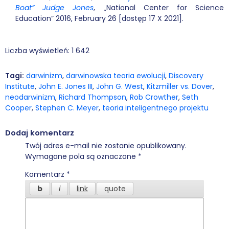
Boat” Judge Jones
, „National Center for Science
Education” 2016, February 26 [dostęp 17 X 2021].
Liczba wyświetleń:
1 642
Tagi:
darwinizm
,
darwinowska teoria ewolucji
,
Discovery
Institute
,
John E. Jones III
,
John G. West
,
Kitzmiller vs. Dover
,
neodarwinizm
,
Richard Thompson
,
Rob Crowther
,
Seth
Cooper
,
Stephen C. Meyer
,
teoria inteligentnego projektu
Dodaj komentarz
Twój adres e-mail nie zostanie opublikowany.
Wymagane pola są oznaczone
*
Komentarz
*