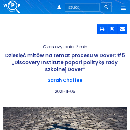



O nas



O stronie
Czas czytania:
7
min
Motto
Dziesięć mitów na temat procesu w Dover: #5
Aktualności
„Discovery Institute poparł politykę rady
szkolnej Dover”
Teksty
Sarah Chaffee
Wprowadzenie
2021-11-05
Artykuły
Krytyka teorii ID
Wywiady