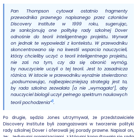
Pan Thompson cytował ostatnio fragmenty
przewodnika prawnego napisanego przez członków
Discovery Institute w 1999 roku, sugerując,
że sankcjonują one politykę rady szkolnej Dover
odnośnie do teorii inteligentnego projektu. Wyrwał
on jednak te wypowiedzi z kontekstu. W przewodniku
skoncentrowano się na kwestii wsparcia nauczycieli,
którzy chcieliby uczyć o teorii inteligentnego projektu,
nie zaś na tym, czy da się obronić wymóg,
by nauczyciele uczyli o tej teorii. Jest to zasadnicza
różnica. W istocie w przewodniku wyraźnie stwierdzono:
„podsumowując, najbezpieczniejszą strategią jest ta,
by rada szkolna zezwalała [a nie „wymagała”], aby
nauczyciel biologii uczył pełnego spektrum naukowych
6
teorii pochodzenia”
.
Po drugie, sędzia Jones utrzymywał, że przedstawiciele
Discovery Institute byli zaangażowani w tworzenie polityki
rady szkolnej Dover i oferowali jej porady prawne. Napisał on,
że: „Jedynymi organizacjami, z którymi konsultowała się rada