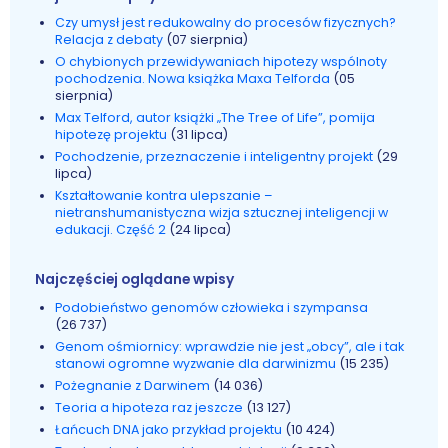
Czy umysł jest redukowalny do procesów fizycznych?
Relacja z debaty
(07 sierpnia)
O chybionych przewidywaniach hipotezy wspólnoty
pochodzenia. Nowa książka Maxa Telforda
(05
sierpnia)
Max Telford, autor książki „The Tree of Life”, pomija
hipotezę projektu
(31 lipca)
Pochodzenie, przeznaczenie i inteligentny projekt
(29
lipca)
Kształtowanie kontra ulepszanie –
nietranshumanistyczna wizja sztucznej inteligencji w
edukacji. Część 2
(24 lipca)
Najczęściej oglądane wpisy
Podobieństwo genomów człowieka i szympansa
(26 737)
Genom ośmiornicy: wprawdzie nie jest „obcy”, ale i tak
stanowi ogromne wyzwanie dla darwinizmu
(15 235)
Pożegnanie z Darwinem
(14 036)
Teoria a hipoteza raz jeszcze
(13 127)
Łańcuch DNA jako przykład projektu
(10 424)