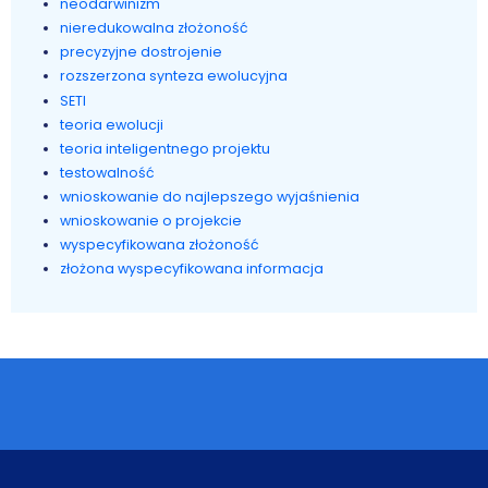
neodarwinizm
nieredukowalna złożoność
precyzyjne dostrojenie
rozszerzona synteza ewolucyjna
SETI
teoria ewolucji
teoria inteligentnego projektu
testowalność
wnioskowanie do najlepszego wyjaśnienia
wnioskowanie o projekcie
wyspecyfikowana złożoność
złożona wyspecyfikowana informacja