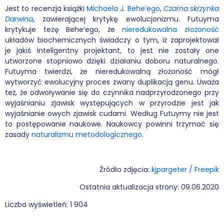
Jest to recenzja książki
Michaela J. Behe’ego
,
Czarna skrzynka
Darwina
, zawierającej krytykę ewolucjonizmu. Futuyma
Podcasty
krytykuje tezę Behe’ego, że
nieredukowalna złożoność
układów biochemicznych świadczy o tym, iż zaprojektował
Filmy
je jakiś inteligentny projektant, to jest nie zostały one
utworzone stopniowo dzięki działaniu doboru naturalnego.
O książkach
Futuyma twierdzi, że nieredukowalną złożoność mógł
wytworzyć ewolucyjny proces zwany duplikacją genu. Uważa
FAQ
też, że odwoływanie się do czynnika nadprzyrodzonego przy
wyjaśnianiu zjawisk występujących w przyrodzie jest jak
Kontakt
wyjaśnianie owych zjawisk cudami. Według Futuymy nie jest
to postępowanie naukowe. Naukowcy powinni trzymać się
zasady
naturalizmu metodologicznego
.
Źródło zdjęcia:
kjpargeter / Freepik
Ostatnia aktualizacja strony: 09.06.2020
Liczba wyświetleń:
1 904