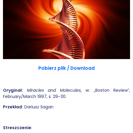
Wybór tekstów
Dla autorów
Darmowy ebook
Linki
Księgarnia
Pobierz plik / Download
FAQ
Oryginał:
Miracles and Molecules
, w: „Boston Review”,
Spis tekstów
February/March 1997, s. 29–30.
Filmy
Przekład:
Dariusz Sagan
Konferencje, webinaria i debaty
Streszczenie:
Wywiady i wykłady