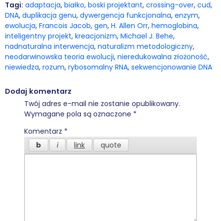
Tagi:
adaptacja
,
białko
,
boski projektant
,
crossing-over
,
cud
,
DNA
,
duplikacja genu
,
dywergencja funkcjonalna
,
enzym
,
ewolucja
,
Francois Jacob
,
gen
,
H. Allen Orr
,
hemoglobina
,
inteligentny projekt
,
kreacjonizm
,
Michael J. Behe
,
nadnaturalna interwencja
,
naturalizm metodologiczny
,
neodarwinowska teoria ewolucji
,
nieredukowalna złożoność
,
niewiedza
,
rozum
,
rybosomalny RNA
,
sekwencjonowanie DNA
Dodaj komentarz
Twój adres e-mail nie zostanie opublikowany.
Wymagane pola są oznaczone
*
Komentarz
*