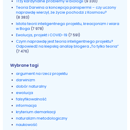
Trzy kardynalne problemy w biologii
(9 330)
Teoria Darwina a koncepcja panspermii – czy uczony
naprawdę wierzył, że życie pochodzi z Kosmosu?
(8 383)
Istota teorii inteligentnego projektu, kreacjonizm i wiara
w Boga
(7 978)
Ewolucja, projekt i COVID-19
(7 591)
Czym naprawdę jest teoria inteligentnego projektu?
Odpowiedź na kiepską analizę blogera „To tylko teoria”
(7 476)
Wybrane tagi
argument na rzecz projektu
darwinizm
dobór naturalny
ewolucja
falsyfikowalność
informacja
kryterium demarkacji
naturalizm metodologiczny
naukowość