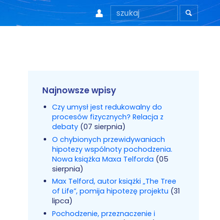


Najnowsze wpisy
Czy umysł jest redukowalny do
procesów fizycznych? Relacja z
debaty
(07 sierpnia)
O chybionych przewidywaniach
hipotezy wspólnoty pochodzenia.
Nowa książka Maxa Telforda
(05
sierpnia)
Max Telford, autor książki „The Tree
of Life”, pomija hipotezę projektu
(31
lipca)
Pochodzenie, przeznaczenie i