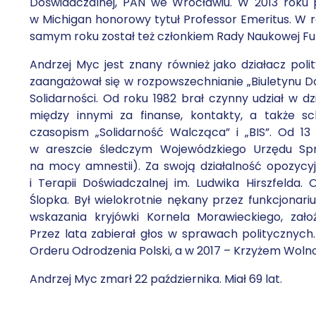
Doświadczalnej, PAN we Wrocławiu. W 2013 roku 
w Michigan honorowy tytuł Professor Emeritus. W 
samym roku został też członkiem Rady Naukowej Fun
Andrzej Myc jest znany również jako działacz pol
zaangażował się w rozpowszechnianie „Biuletynu Do
Solidarności. Od roku 1982 brał czynny udział w d
między innymi za finanse, kontakty, a także sc
czasopism „Solidarność Walcząca” i „BIS”. Od 1
w areszcie śledczym Wojewódzkiego Urzędu Sp
na mocy amnestii). Za swoją działalność opozycyj
i Terapii Doświadczalnej im. Ludwika Hirszfelda.
Ślopka. Był wielokrotnie nękany przez funkcjona
wskazania kryjówki Kornela Morawieckiego, zało
Przez lata zabierał głos w sprawach politycznyc
Orderu Odrodzenia Polski, a w 2017 – Krzyżem Wolnoś
Andrzej Myc zmarł 22 października. Miał 69 lat.