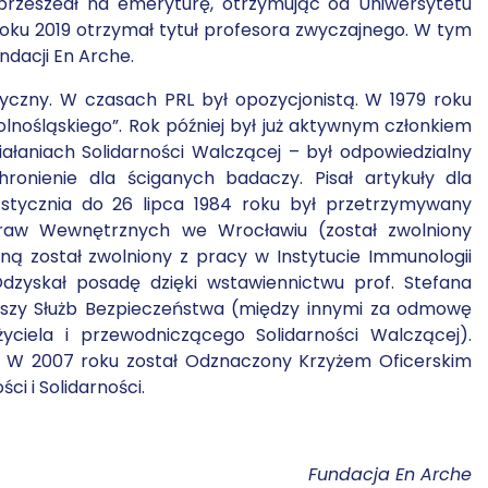
przeszedł na emeryturę, otrzymując od Uniwersytetu
roku 2019 otrzymał tytuł profesora zwyczajnego. W tym
dacji En Arche.
ityczny. W czasach PRL był opozycjonistą. W 1979 roku
lnośląskiego”. Rok później był już aktywnym członkiem
ziałaniach Solidarności Walczącej – był odpowiedzialny
hronienie dla ściganych badaczy. Pisał artykuły dla
3 stycznia do 26 lipca 1984 roku był przetrzymywany
raw Wewnętrznych we Wrocławiu (został zwolniony
ną został zwolniony z pracy w Instytucie Immunologii
 Odzyskał posadę dzięki wstawiennictwu prof. Stefana
riuszy Służb Bezpieczeństwa (między innymi za odmowę
życiela i przewodniczącego Solidarności Walczącej).
h. W 2007 roku został Odznaczony Krzyżem Oficerskim
ci i Solidarności.
Fundacja En Arche