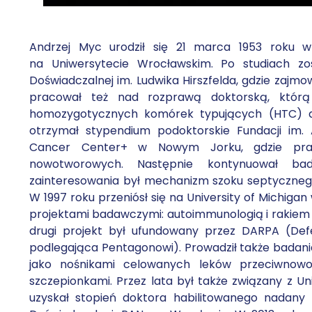
Andrzej Myc urodził się 21 marca 1953 roku w
na Uniwersytecie Wrocławskim. Po studiach zos
Doświadczalnej im. Ludwika Hirszfelda, gdzie zajm
pracował też nad rozprawą doktorską, którą 
homozygotycznych komórek typujących (HTC) dl
otrzymał stypendium podoktorskie Fundacji im.
Cancer Center+ w Nowym Jorku, gdzie pra
nowotworowych. Następnie kontynuował bad
zainteresowania był mechanizm szoku septyczneg
W 1997 roku przeniósł się na University of Michig
projektami badawczymi: autoimmunologią i rakiem t
drugi projekt był ufundowany przez DARPA (De
podlegająca Pentagonowi). Prowadził także badan
jako nośnikami celowanych leków przeciwnowo
szczepionkami. Przez lata był także związany z U
uzyskał stopień doktora habilitowanego nadany 