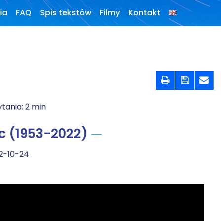
ia
FAQ
Spis tekstów
Filmy
Kontakt
Konferencje,
webinaria i
debaty



Wywiady i
wykłady
ytania:
2
min
Podcasty
c (1953-2022)
Filmy
2-10-24
O książkach
FAQ