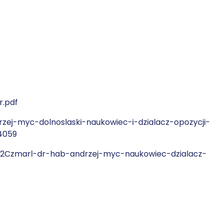
r.pdf
rzej-myc-dolnoslaski-naukowiec-i-dzialacz-opozycji-
4059
%2Czmarl-dr-hab-andrzej-myc-naukowiec-dzialacz-