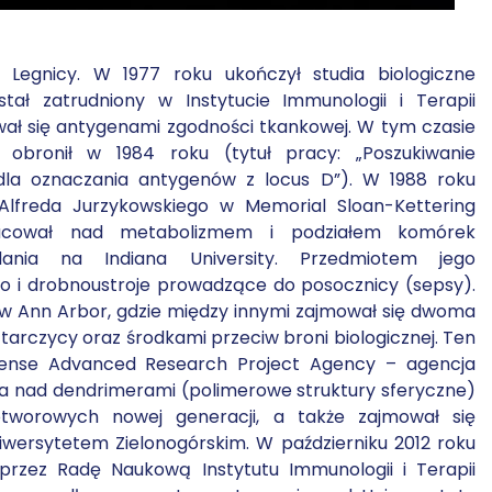
 Legnicy. W 1977 roku ukończył studia biologiczne
tał zatrudniony w Instytucie Immunologii i Terapii
ował się antygenami zgodności tkankowej. W tym czasie
obronił w 1984 roku (tytuł pracy: „Poszukiwanie
a oznaczania antygenów z locus D”). W 1988 roku
 Alfreda Jurzykowskiego w Memorial Sloan-Kettering
cował nad metabolizmem i podziałem komórek
ania na Indiana University. Przedmiotem jego
o i drobnoustroje prowadzące do posocznicy (sepsy).
an w Ann Arbor, gdzie między innymi zajmował się dwoma
arczycy oraz środkami przeciw broni biologicznej. Ten
fense Advanced Research Project Agency – agencja
ia nad dendrimerami (polimerowe struktury sferyczne)
tworowych nowej generacji, a także zajmował się
niwersytetem Zielonogórskim. W październiku 2012 roku
przez Radę Naukową Instytutu Immunologii i Terapii