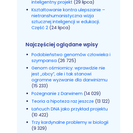
inteligentny projekt
(29 lipca)
Kształtowanie kontra ulepszanie –
nietranshumanistyczna wizja
sztucznej inteligencji w edukacji.
Część 2
(24 lipca)
Najczęściej oglądane wpisy
Podobieństwo genomów człowieka i
szympansa
(26 725)
Genom ośmiornicy: wprawdzie nie
jest „obcy”, ale i tak stanowi
ogromne wyzwanie dla darwinizmu
(15 233)
Pożegnanie z Darwinem
(14 029)
Teoria a hipoteza raz jeszcze
(13 122)
Łańcuch DNA jako przykład projektu
(10 422)
Trzy kardynalne problemy w biologii
(9 329)