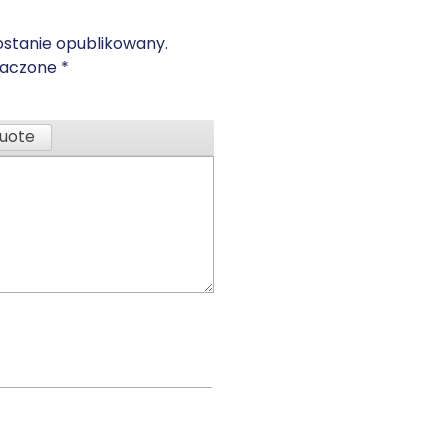
ostanie opublikowany.
naczone
*