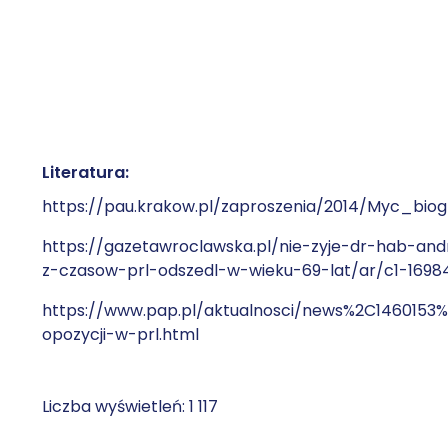
Literatura:
https://pau.krakow.pl/zaproszenia/2014/Myc_biog
https://gazetawroclawska.pl/nie-zyje-dr-hab-and
z-czasow-prl-odszedl-w-wieku-69-lat/ar/c1-1698
https://www.pap.pl/aktualnosci/news%2C1460153
opozycji-w-prl.html
Liczba wyświetleń:
1 117