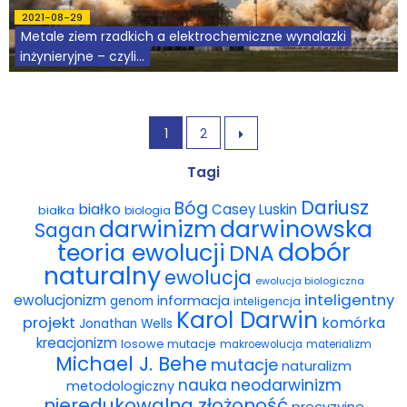
2021-08-29
Metale ziem rzadkich a elektrochemiczne wynalazki
inżynieryjne – czyli...
1
2

Tagi
Dariusz
Bóg
białko
Casey Luskin
białka
biologia
darwinowska
darwinizm
Sagan
dobór
teoria ewolucji
DNA
naturalny
ewolucja
ewolucja biologiczna
inteligentny
ewolucjonizm
informacja
genom
inteligencja
Karol Darwin
projekt
komórka
Jonathan Wells
kreacjonizm
losowe mutacje
makroewolucja
materializm
Michael J. Behe
mutacje
naturalizm
nauka
neodarwinizm
metodologiczny
nieredukowalna złożoność
precyzyjne