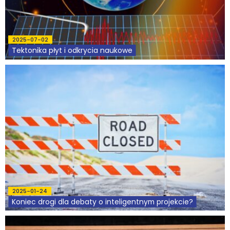
Podcasty
2025-07-02
Filmy
Tektonika płyt i odkrycia naukowe
O książkach
FAQ
Kontakt
2025-01-24
Koniec drogi dla debaty o inteligentnym projekcie?