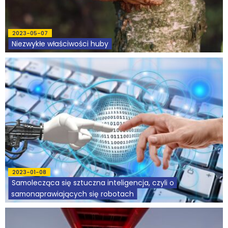
2023-05-07
Niezwykłe właściwości huby
2023-01-08
Samolecząca się sztuczna inteligencja, czyli o
samonaprawiających się robotach