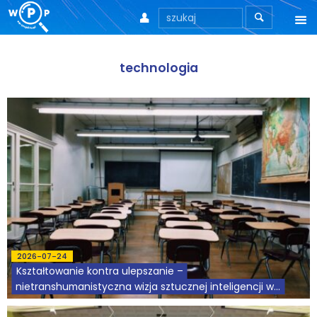



O nas
technologia
O stronie
Motto
Aktualności
Teksty
Wprowadzenie
Artykuły
2026-07-24
Kształtowanie kontra ulepszanie –
Krytyka teorii ID
nietranshumanistyczna wizja sztucznej inteligencji w...
Wywiady