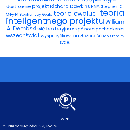
projekt
Richard Dawkins
dostrojenie
RNA
Stephen C.
teoria
teoria ewolucji
Meyer
Stephen Jay Gould
inteligentnego projektu
William
A. Dembski
wić bakteryjna
wspólnota pochodzenia
wszechświat
wyspecyfikowana złożoność
zapis kopalny
.
życie
WPP
al. Niepodległości 124, lok. 26