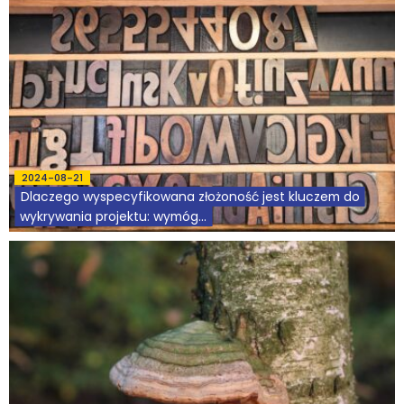
2024-08-21
Dlaczego wyspecyfikowana złożoność jest kluczem do
wykrywania projektu: wymóg...