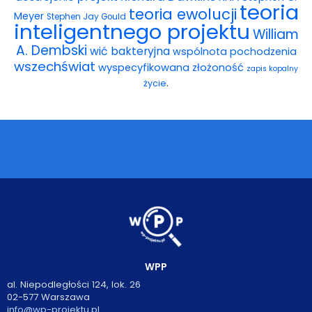
teoria
teoria ewolucji
Meyer
Stephen Jay Gould
inteligentnego projektu
William
A. Dembski
wić bakteryjna
wspólnota pochodzenia
wszechświat
wyspecyfikowana złożoność
zapis kopalny
.
życie
WPP
al. Niepodległości 124, lok. 26
02-577 Warszawa
info@wp-projektu.pl