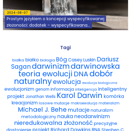
2024-08-07
Prostym językiem o koncepcji wyspecyfikowanej
złożoności: dodatek – wyspecyfikowana...
Tagi
Dariusz
Bóg
białko
Casey Luskin
białka
biologia
darwinowska
darwinizm
Sagan
dobór
teoria ewolucji
DNA
naturalny
ewolucja
ewolucja biologiczna
inteligentny
ewolucjonizm
informacja
genom
inteligencja
Karol Darwin
projekt
komórka
Jonathan Wells
kreacjonizm
losowe mutacje
makroewolucja
materializm
Michael J. Behe
mutacje
naturalizm
nauka
neodarwinizm
metodologiczny
nieredukowalna złożoność
precyzyjne
projekt
Richard Dawkins
dostrojenie
RNA
Stephen C.