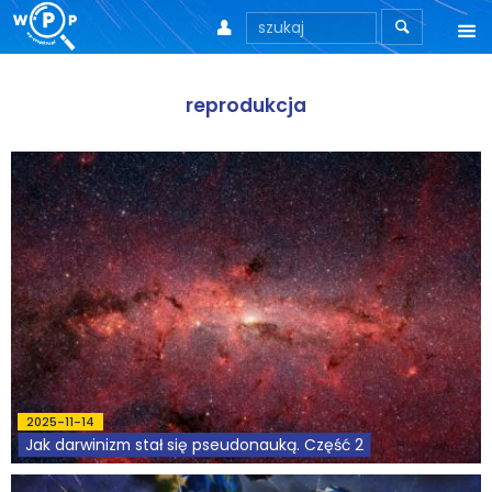



O nas
reprodukcja
O stronie
Motto
Aktualności
Teksty
Wprowadzenie
Artykuły
2025-11-14
Krytyka teorii ID
Jak darwinizm stał się pseudonauką. Część 2
Wywiady