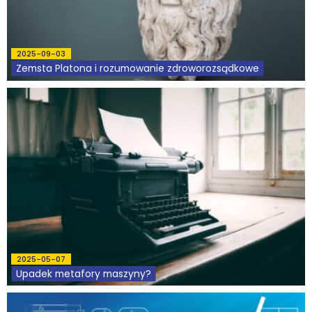
Podcasty
2025-09-03
Filmy
Zemsta Platona i rozumowanie zdroworozsądkowe
O książkach
FAQ
Kontakt
2025-05-07
Upadek metafory maszyny?