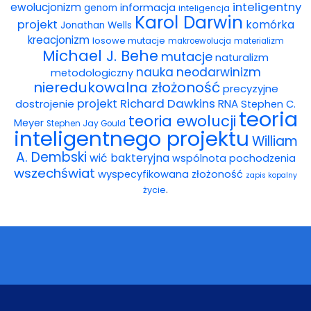
inteligentny
ewolucjonizm
informacja
genom
inteligencja
Karol Darwin
projekt
komórka
Jonathan Wells
kreacjonizm
losowe mutacje
makroewolucja
materializm
Michael J. Behe
mutacje
naturalizm
nauka
neodarwinizm
metodologiczny
nieredukowalna złożoność
precyzyjne
projekt
Richard Dawkins
dostrojenie
RNA
Stephen C.
teoria
teoria ewolucji
Meyer
Stephen Jay Gould
inteligentnego projektu
William
A. Dembski
wić bakteryjna
wspólnota pochodzenia
wszechświat
wyspecyfikowana złożoność
zapis kopalny
.
życie