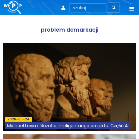



O nas
problem demarkacji
O stronie
Motto
Aktualności
Teksty
Wprowadzenie
Artykuły
2026-06-24
Krytyka teorii ID
Michael Levin i filozofia inteligentnego projektu. Część 4
Wywiady