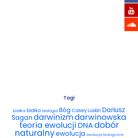
2024-10-18
Czy scjentyzm wodzi zwolenników teorii inteligentnego
projektu na pokuszenie?...
Tagi
Dariusz
Bóg
białko
Casey Luskin
białka
biologia
darwinowska
darwinizm
Sagan
dobór
teoria ewolucji
DNA
naturalny
ewolucja
ewolucja biologiczna