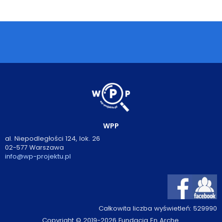
Podcasty
Filmy
O książkach
FAQ
Kontakt
WPP
al. Niepodległości 124, lok. 26
02-577 Warszawa
info@wp-projektu.pl
Całkowita liczba wyświetleń:
529990
Copyright © 2019-2026 Fundacja En Arche.