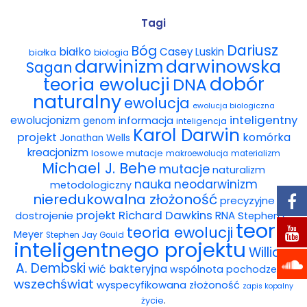
Wybór tekstów
Tagi
Dariusz
Bóg
białko
Casey Luskin
białka
Dla autorów
biologia
darwinowska
darwinizm
Sagan
dobór
teoria ewolucji
DNA
Darmowy ebook
naturalny
ewolucja
ewolucja biologiczna
Linki
inteligentny
ewolucjonizm
informacja
genom
inteligencja
Karol Darwin
projekt
komórka
Jonathan Wells
Księgarnia
kreacjonizm
losowe mutacje
makroewolucja
materializm
Michael J. Behe
mutacje
naturalizm
FAQ
nauka
neodarwinizm
metodologiczny
nieredukowalna złożoność
precyzyjne
Spis tekstów
projekt
Richard Dawkins
dostrojenie
RNA
Stephen C.
teoria
teoria ewolucji
Meyer
Stephen Jay Gould
Filmy
inteligentnego projektu
William
A. Dembski
wić bakteryjna
wspólnota pochodzenia
Konferencje, webinaria i debaty
wszechświat
wyspecyfikowana złożoność
zapis kopalny
.
życie
Wywiady i wykłady