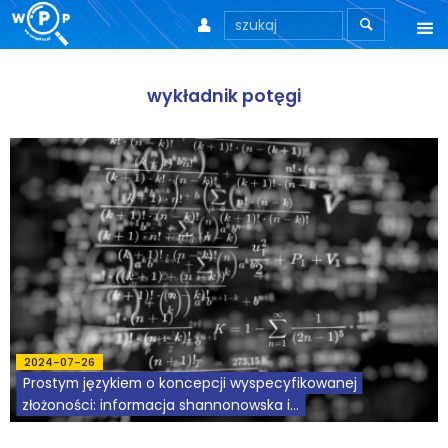



O nas
wykładnik potęgi
O stronie
Motto
Aktualności
Teksty
Wprowadzenie
Artykuły
2024-07-26
Prostym językiem o koncepcji wyspecyfikowanej
Krytyka teorii ID
złożoności: informacja shannonowska i...
Wywiady