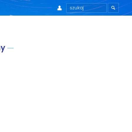


ny