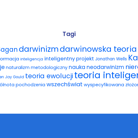
Tagi
darwinowska teoria 
darwinizm
Sagan
Ka
inteligentny projekt
formacja
Jonathan Wells
inteligencja
nie
je
nauka
neodarwinizm
naturalizm metodologiczny
teoria intelig
teoria ewolucji
en Jay Gould
wszechświat
ólnota pochodzenia
wyspecyfikowana złożo