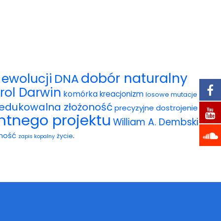
dobór naturalny
ewolucji
DNA
rol Darwin
komórka
kreacjonizm
losowe mutacje
redukowalna złożoność
precyzyjne dostrojenie
entnego projektu
William A. Dembski
.
ność
życie
zapis kopalny