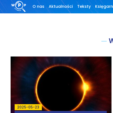
O nas
Aktualności
Teksty
Księgarn
O stronie
Wprowadzenie
Motto
Artykuły
W
Krytyka teorii ID
Wywiady
Wybór tekstów
Dla autorów
Darmowy
ebook
2025-05-23
Linki