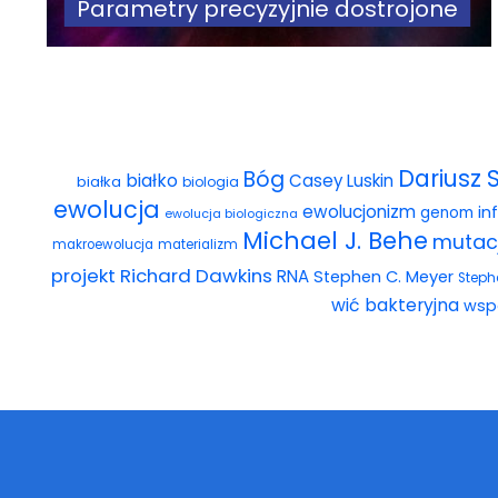
Parametry precyzyjnie dostrojone
Dariusz 
Bóg
białko
Casey Luskin
białka
biologia
ewolucja
ewolucjonizm
in
genom
ewolucja biologiczna
Michael J. Behe
mutac
makroewolucja
materializm
projekt
Richard Dawkins
RNA
Stephen C. Meyer
Steph
wić bakteryjna
wsp