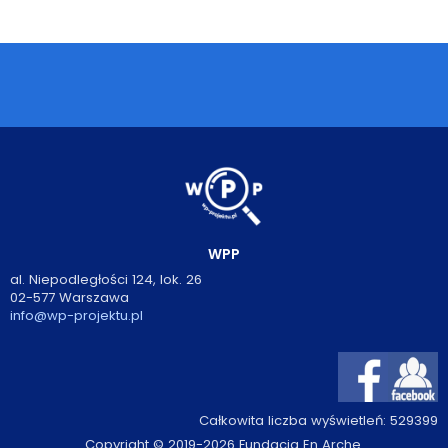
Podcasty
Filmy
O książkach
FAQ
Kontakt
WPP
al. Niepodległości 124, lok. 26
02-577 Warszawa
info@wp-projektu.pl
Całkowita liczba wyświetleń:
529399
Copyright © 2019-2026 Fundacja En Arche.