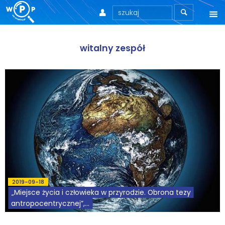



O nas
witalny zespół
O stronie
Motto
Aktualności
Teksty
Wprowadzenie
Artykuły
2019-09-18
„Miejsce życia i człowieka w przyrodzie. Obrona tezy
Krytyka teorii ID
antropocentrycznej”,...
Wywiady