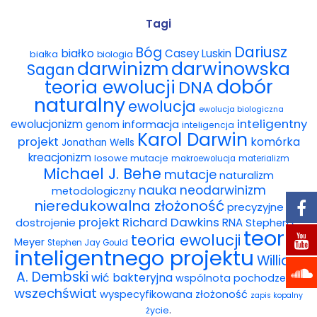
Wybór tekstów
Tagi
Dariusz
Bóg
białko
Casey Luskin
białka
Dla autorów
biologia
darwinowska
darwinizm
Sagan
dobór
teoria ewolucji
DNA
Darmowy ebook
naturalny
ewolucja
ewolucja biologiczna
Linki
inteligentny
ewolucjonizm
informacja
genom
inteligencja
Karol Darwin
projekt
komórka
Jonathan Wells
Księgarnia
kreacjonizm
losowe mutacje
makroewolucja
materializm
Michael J. Behe
mutacje
naturalizm
FAQ
nauka
neodarwinizm
metodologiczny
nieredukowalna złożoność
precyzyjne
Spis tekstów
projekt
Richard Dawkins
dostrojenie
RNA
Stephen C.
teoria
teoria ewolucji
Meyer
Stephen Jay Gould
Filmy
inteligentnego projektu
William
A. Dembski
wić bakteryjna
wspólnota pochodzenia
Konferencje, webinaria i debaty
wszechświat
wyspecyfikowana złożoność
zapis kopalny
.
życie
Wywiady i wykłady