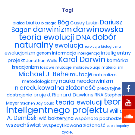
Wybór tekstów
Tagi
Dariusz
Bóg
białko
Casey Luskin
białka
Dla autorów
biologia
darwinowska
darwinizm
Sagan
dobór
teoria ewolucji
DNA
Darmowy ebook
naturalny
ewolucja
ewolucja biologiczna
Linki
inteligentny
ewolucjonizm
informacja
genom
inteligencja
Karol Darwin
projekt
komórka
Jonathan Wells
Księgarnia
kreacjonizm
losowe mutacje
makroewolucja
materializm
Michael J. Behe
mutacje
naturalizm
FAQ
nauka
neodarwinizm
metodologiczny
nieredukowalna złożoność
precyzyjne
Spis tekstów
projekt
Richard Dawkins
dostrojenie
RNA
Stephen C.
teoria
teoria ewolucji
Meyer
Stephen Jay Gould
Filmy
inteligentnego projektu
William
A. Dembski
wić bakteryjna
wspólnota pochodzenia
Konferencje, webinaria i debaty
wszechświat
wyspecyfikowana złożoność
zapis kopalny
.
życie
Wywiady i wykłady