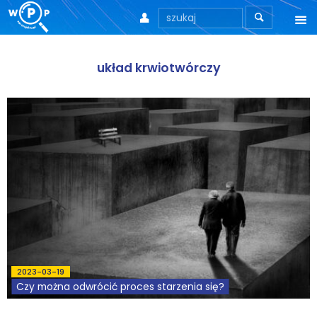



O nas
układ krwiotwórczy
O stronie
Motto
Aktualności
Teksty
Wprowadzenie
Artykuły
2023-03-19
Krytyka teorii ID
Czy można odwrócić proces starzenia się?
Wywiady