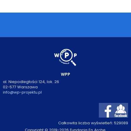
Podcasty
Filmy
O książkach
FAQ
Kontakt
WPP
al. Niepodległości 124, lok. 26
02-577 Warszawa
info@wp-projektu.pl
Całkowita liczba wyświetleń:
529089
Copyright © 2019-2026 Fundacja En Arche.