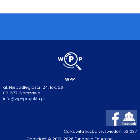
Podcasty
Filmy
O książkach
FAQ
Kontakt
WPP
al. Niepodległości 124, lok. 26
02-577 Warszawa
info@wp-projektu.pl
Całkowita liczba wyświetleń:
531037
Copyright © 2019-2026 Fundacja En Arche.