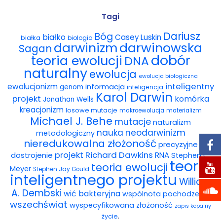
Wybór tekstów
Tagi
Dariusz
Bóg
białko
Casey Luskin
białka
Dla autorów
biologia
darwinowska
darwinizm
Sagan
dobór
teoria ewolucji
DNA
Darmowy ebook
naturalny
ewolucja
ewolucja biologiczna
Linki
inteligentny
ewolucjonizm
informacja
genom
inteligencja
Karol Darwin
projekt
komórka
Jonathan Wells
Księgarnia
kreacjonizm
losowe mutacje
makroewolucja
materializm
Michael J. Behe
mutacje
naturalizm
FAQ
nauka
neodarwinizm
metodologiczny
nieredukowalna złożoność
precyzyjne
Spis tekstów
projekt
Richard Dawkins
dostrojenie
RNA
Stephen C.
teoria
teoria ewolucji
Meyer
Stephen Jay Gould
Filmy
inteligentnego projektu
William
A. Dembski
wić bakteryjna
wspólnota pochodzenia
Konferencje, webinaria i debaty
wszechświat
wyspecyfikowana złożoność
zapis kopalny
.
życie
Wywiady i wykłady