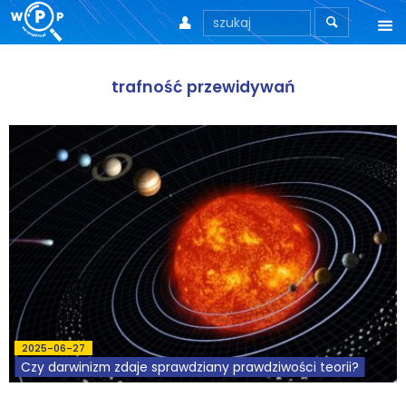



O nas
trafność przewidywań
O stronie
Motto
Aktualności
Teksty
Wprowadzenie
Artykuły
2025-06-27
Krytyka teorii ID
Czy darwinizm zdaje sprawdziany prawdziwości teorii?
Wywiady