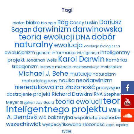
Wybór tekstów
Tagi
Dariusz
Bóg
białko
Casey Luskin
białka
Dla autorów
biologia
darwinowska
darwinizm
Sagan
dobór
teoria ewolucji
DNA
Darmowy ebook
naturalny
ewolucja
ewolucja biologiczna
Linki
inteligentny
ewolucjonizm
informacja
genom
inteligencja
Karol Darwin
projekt
komórka
Jonathan Wells
Księgarnia
kreacjonizm
losowe mutacje
makroewolucja
materializm
Michael J. Behe
mutacje
naturalizm
FAQ
nauka
neodarwinizm
metodologiczny
nieredukowalna złożoność
precyzyjne
Spis tekstów
projekt
Richard Dawkins
dostrojenie
RNA
Stephen C.
teoria
teoria ewolucji
Meyer
Stephen Jay Gould
Filmy
inteligentnego projektu
William
A. Dembski
wić bakteryjna
wspólnota pochodzenia
Konferencje, webinaria i debaty
wszechświat
wyspecyfikowana złożoność
zapis kopalny
.
życie
Wywiady i wykłady