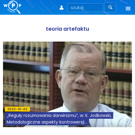



O nas
teoria artefaktu
O stronie
Motto
Aktualności
Teksty
Wprowadzenie
Artykuły
2020-10-02
„Reguły rozumowania darwinizmu”, w: K. Jodkowski,
Krytyka teorii ID
Metodologiczne aspekty kontrowersji...
Wywiady