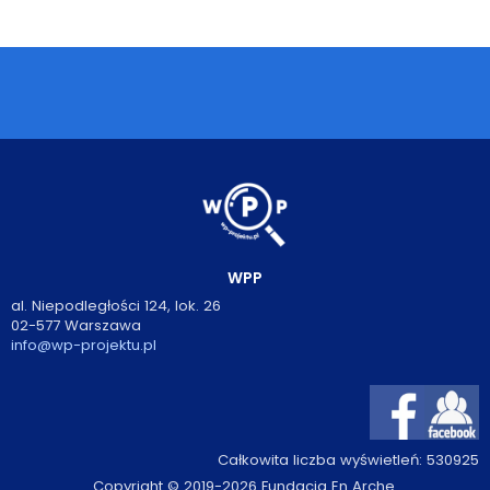
Podcasty
Filmy
O książkach
FAQ
Kontakt
WPP
al. Niepodległości 124, lok. 26
02-577 Warszawa
info@wp-projektu.pl
Całkowita liczba wyświetleń:
530925
Copyright © 2019-2026 Fundacja En Arche.