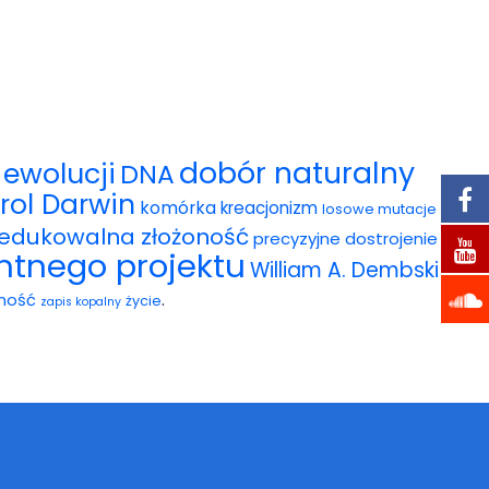
dobór naturalny
ewolucji
DNA
rol Darwin
komórka
kreacjonizm
losowe mutacje
redukowalna złożoność
precyzyjne dostrojenie
entnego projektu
William A. Dembski
.
ność
życie
zapis kopalny