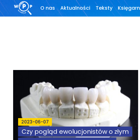
O nas
Aktualności
Teksty
Księgarn
O stronie
Wprowadzenie
Motto
Artykuły
Krytyka teorii ID
Wywiady
Wybór tekstów
Dla autorów
Darmowy
ebook
2023-06-07
Czy pogląd ewolucjonistów o złym
Linki