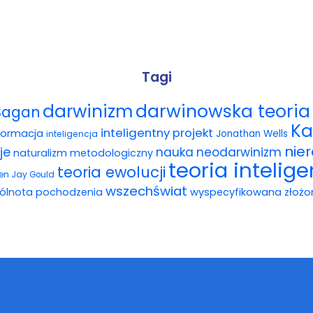
Tagi
darwinowska teoria 
darwinizm
Sagan
Ka
inteligentny projekt
formacja
Jonathan Wells
inteligencja
nie
je
nauka
neodarwinizm
naturalizm metodologiczny
teoria intelig
teoria ewolucji
en Jay Gould
wszechświat
ólnota pochodzenia
wyspecyfikowana złożo