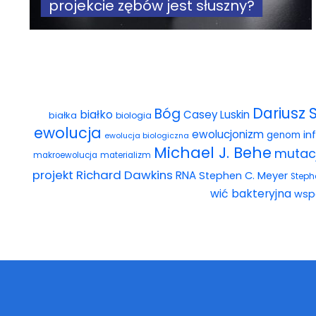
projekcie zębów jest słuszny?
Dariusz 
Bóg
białko
Casey Luskin
białka
biologia
ewolucja
ewolucjonizm
in
genom
ewolucja biologiczna
Michael J. Behe
mutac
makroewolucja
materializm
projekt
Richard Dawkins
RNA
Stephen C. Meyer
Steph
wić bakteryjna
wsp