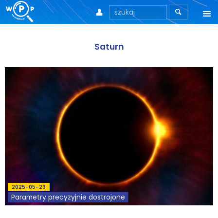



O nas
Saturn
O stronie
Motto
Aktualności
Teksty
Wprowadzenie
Artykuły
2025-05-23
Krytyka teorii ID
Parametry precyzyjnie dostrojone
Wywiady