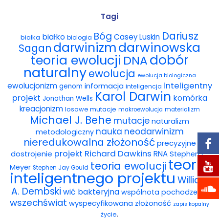
Wybór tekstów
Tagi
Dariusz
Bóg
białko
Casey Luskin
białka
Dla autorów
biologia
darwinowska
darwinizm
Sagan
dobór
teoria ewolucji
DNA
Darmowy ebook
naturalny
ewolucja
ewolucja biologiczna
Linki
inteligentny
ewolucjonizm
informacja
genom
inteligencja
Karol Darwin
projekt
komórka
Jonathan Wells
Księgarnia
kreacjonizm
losowe mutacje
makroewolucja
materializm
Michael J. Behe
mutacje
naturalizm
FAQ
nauka
neodarwinizm
metodologiczny
nieredukowalna złożoność
precyzyjne
Spis tekstów
projekt
Richard Dawkins
dostrojenie
RNA
Stephen C.
teoria
teoria ewolucji
Meyer
Stephen Jay Gould
Filmy
inteligentnego projektu
William
A. Dembski
wić bakteryjna
wspólnota pochodzenia
Konferencje, webinaria i debaty
wszechświat
wyspecyfikowana złożoność
zapis kopalny
.
życie
Wywiady i wykłady