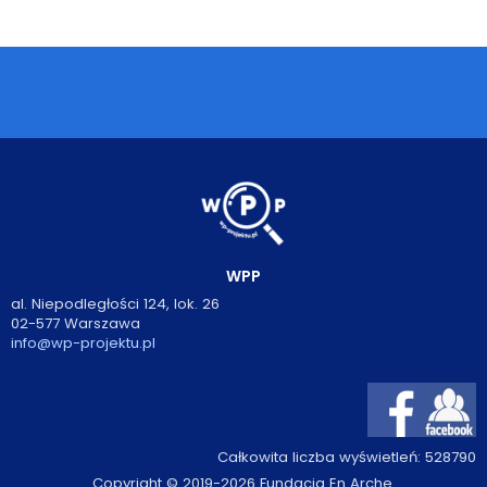
Podcasty
Filmy
O książkach
FAQ
Kontakt
WPP
al. Niepodległości 124, lok. 26
02-577 Warszawa
info@wp-projektu.pl
Całkowita liczba wyświetleń:
528790
Copyright © 2019-2026 Fundacja En Arche.