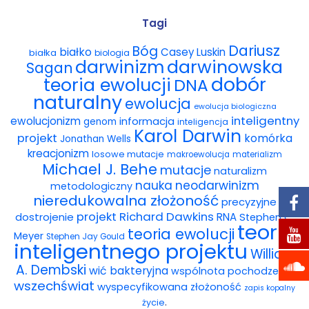
Wybór tekstów
Tagi
Dariusz
Bóg
białko
Casey Luskin
białka
Dla autorów
biologia
darwinowska
darwinizm
Sagan
dobór
teoria ewolucji
DNA
Darmowy ebook
naturalny
ewolucja
ewolucja biologiczna
Linki
inteligentny
ewolucjonizm
informacja
genom
inteligencja
Karol Darwin
projekt
komórka
Jonathan Wells
Księgarnia
kreacjonizm
losowe mutacje
makroewolucja
materializm
Michael J. Behe
mutacje
naturalizm
FAQ
nauka
neodarwinizm
metodologiczny
nieredukowalna złożoność
precyzyjne
Spis tekstów
projekt
Richard Dawkins
dostrojenie
RNA
Stephen C.
teoria
teoria ewolucji
Meyer
Stephen Jay Gould
Filmy
inteligentnego projektu
William
A. Dembski
wić bakteryjna
wspólnota pochodzenia
Konferencje, webinaria i debaty
wszechświat
wyspecyfikowana złożoność
zapis kopalny
.
życie
Wywiady i wykłady