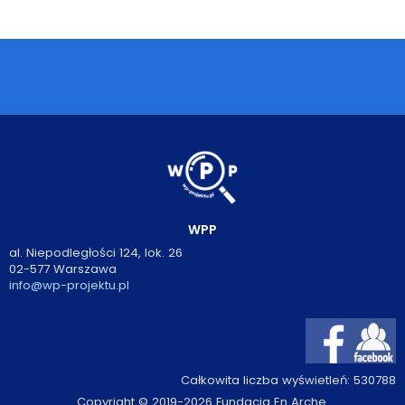
Podcasty
Filmy
O książkach
FAQ
Kontakt
WPP
al. Niepodległości 124, lok. 26
02-577 Warszawa
info@wp-projektu.pl
Całkowita liczba wyświetleń:
530788
Copyright © 2019-2026 Fundacja En Arche.