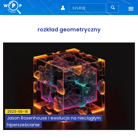



O nas
rozkład geometryczny
O stronie
Motto
Aktualności
Teksty
Wprowadzenie
Artykuły
2023-06-16
Jason Rosenhouse i ewolucja na nieciągłym
Krytyka teorii ID
hipersześcianie
Wywiady