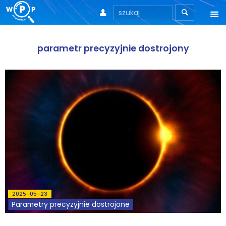



O nas
parametr precyzyjnie dostrojony
O stronie
Motto
Aktualności
Teksty
Wprowadzenie
Artykuły
2025-05-23
Krytyka teorii ID
Parametry precyzyjnie dostrojone
Wywiady