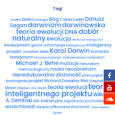
Wybór tekstów
Tagi
Dariusz
Bóg
białko
Casey Luskin
białka
Dla autorów
biologia
darwinowska
darwinizm
Sagan
dobór
teoria ewolucji
DNA
Darmowy ebook
naturalny
ewolucja
ewolucja biologiczna
Linki
inteligentny
ewolucjonizm
informacja
genom
inteligencja
Karol Darwin
projekt
komórka
Jonathan Wells
Księgarnia
kreacjonizm
losowe mutacje
makroewolucja
materializm
Michael J. Behe
mutacje
naturalizm
FAQ
nauka
neodarwinizm
metodologiczny
nieredukowalna złożoność
precyzyjne
Spis tekstów
projekt
Richard Dawkins
dostrojenie
RNA
Stephen C.
teoria
teoria ewolucji
Meyer
Stephen Jay Gould
Filmy
inteligentnego projektu
William
A. Dembski
wić bakteryjna
wspólnota pochodzenia
Konferencje, webinaria i debaty
wszechświat
wyspecyfikowana złożoność
zapis kopalny
.
życie
Wywiady i wykłady