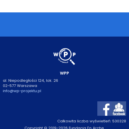
Podcasty
Filmy
O książkach
FAQ
Kontakt
WPP
al. Niepodległości 124, lok. 26
02-577 Warszawa
info@wp-projektu.pl
Całkowita liczba wyświetleń:
530328
Copyright © 2019-2026 Fundacja En Arche.