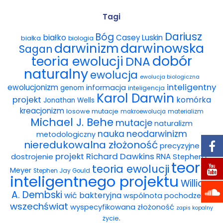
Wybór tekstów
Tagi
Dariusz
Bóg
białko
Casey Luskin
białka
Dla autorów
biologia
darwinowska
darwinizm
Sagan
dobór
teoria ewolucji
DNA
Darmowy ebook
naturalny
ewolucja
ewolucja biologiczna
Linki
inteligentny
ewolucjonizm
informacja
genom
inteligencja
Karol Darwin
projekt
komórka
Jonathan Wells
Księgarnia
kreacjonizm
losowe mutacje
makroewolucja
materializm
Michael J. Behe
mutacje
naturalizm
FAQ
nauka
neodarwinizm
metodologiczny
nieredukowalna złożoność
precyzyjne
Spis tekstów
projekt
Richard Dawkins
dostrojenie
RNA
Stephen C.
teoria
teoria ewolucji
Meyer
Stephen Jay Gould
Filmy
inteligentnego projektu
William
A. Dembski
wić bakteryjna
wspólnota pochodzenia
Konferencje, webinaria i debaty
wszechświat
wyspecyfikowana złożoność
zapis kopalny
.
życie
Wywiady i wykłady