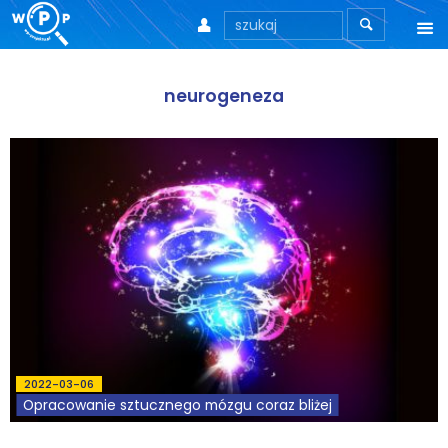



O nas
neurogeneza
O stronie
Motto
Aktualności
Teksty
Wprowadzenie
Artykuły
2022-03-06
Krytyka teorii ID
Opracowanie sztucznego mózgu coraz bliżej
Wywiady