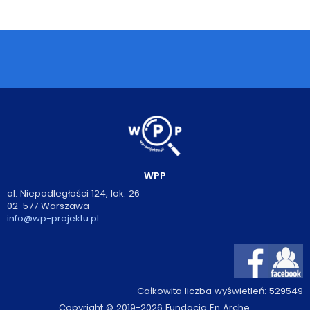
Podcasty
Filmy
O książkach
FAQ
Kontakt
WPP
al. Niepodległości 124, lok. 26
02-577 Warszawa
info@wp-projektu.pl
Całkowita liczba wyświetleń:
529549
Copyright © 2019-2026 Fundacja En Arche.