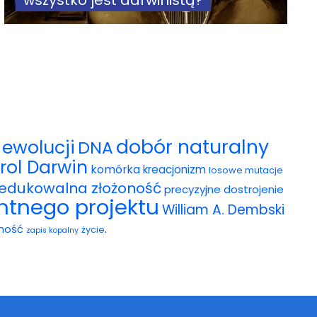
wszystko jest darwinistą?
dobór naturalny
ewolucji
DNA
rol Darwin
komórka
kreacjonizm
losowe mutacje
redukowalna złożoność
precyzyjne dostrojenie
entnego projektu
William A. Dembski
.
ność
życie
zapis kopalny