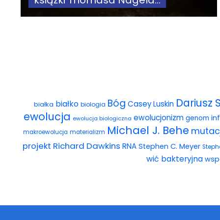
książki Thomasa Nagela...
Dariusz 
Bóg
białko
Casey Luskin
białka
biologia
ewolucja
ewolucjonizm
in
genom
ewolucja biologiczna
Michael J. Behe
mutac
makroewolucja
materializm
projekt
Richard Dawkins
RNA
Stephen C. Meyer
Steph
wić bakteryjna
wsp