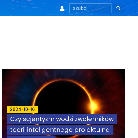


2024-10-16
Czy scjentyzm wodzi zwolenników
teorii inteligentnego projektu na