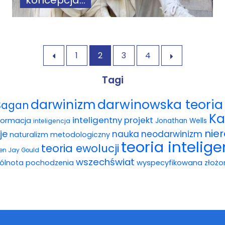
koncepcja...
1
2
3
4


Tagi
darwinowska teoria 
darwinizm
Sagan
Ka
inteligentny projekt
formacja
Jonathan Wells
inteligencja
nie
je
nauka
neodarwinizm
naturalizm metodologiczny
teoria intelig
teoria ewolucji
en Jay Gould
wszechświat
ólnota pochodzenia
wyspecyfikowana złożo