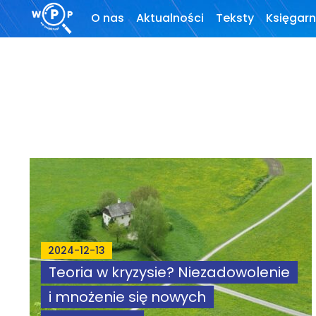
O nas
Aktualności
Teksty
Księgarn
O stronie
Wprowadzenie
Motto
Artykuły
Krytyka teorii ID
Wywiady
Wybór tekstów
Dla autorów
2024-12-13
Darmowy
Teoria w kryzysie? Niezadowolenie
ebook
i mnożenie się nowych
Linki