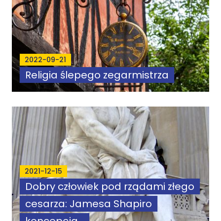
2022-09-21
Religia ślepego zegarmistrza
2021-12-15
Dobry człowiek pod rządami złego
cesarza: Jamesa Shapiro