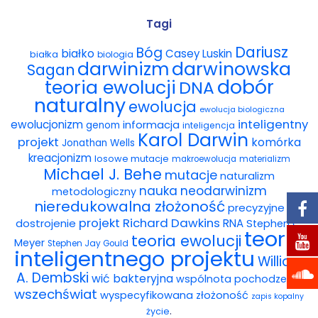
Wybór tekstów
Tagi
Dariusz
Bóg
białko
Casey Luskin
białka
Dla autorów
biologia
darwinowska
darwinizm
Sagan
dobór
teoria ewolucji
DNA
Darmowy ebook
naturalny
ewolucja
ewolucja biologiczna
Linki
inteligentny
ewolucjonizm
informacja
genom
inteligencja
Karol Darwin
projekt
komórka
Jonathan Wells
Księgarnia
kreacjonizm
losowe mutacje
makroewolucja
materializm
Michael J. Behe
mutacje
naturalizm
FAQ
nauka
neodarwinizm
metodologiczny
nieredukowalna złożoność
precyzyjne
Spis tekstów
projekt
Richard Dawkins
dostrojenie
RNA
Stephen C.
teoria
teoria ewolucji
Meyer
Stephen Jay Gould
Filmy
inteligentnego projektu
William
A. Dembski
wić bakteryjna
wspólnota pochodzenia
Konferencje, webinaria i debaty
wszechświat
wyspecyfikowana złożoność
zapis kopalny
.
życie
Wywiady i wykłady