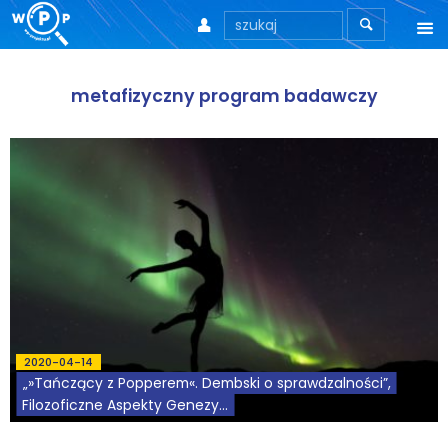



O nas
metafizyczny program badawczy
O stronie
Motto
Aktualności
Teksty
Wprowadzenie
Artykuły
2020-04-14
„»Tańczący z Popperem«. Dembski o sprawdzalności”,
Krytyka teorii ID
Filozoficzne Aspekty Genezy...
Wywiady