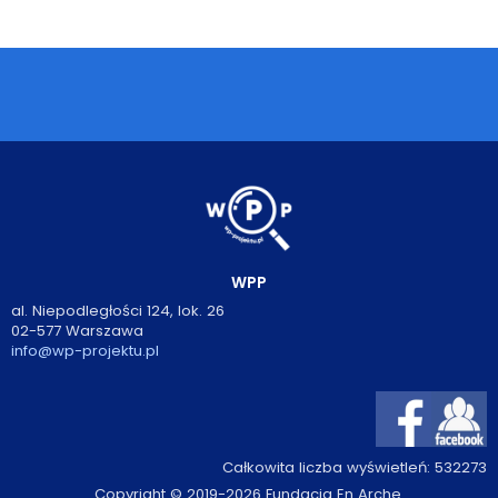
Podcasty
Filmy
O książkach
FAQ
Kontakt
WPP
al. Niepodległości 124, lok. 26
02-577 Warszawa
info@wp-projektu.pl
Całkowita liczba wyświetleń:
532273
Copyright © 2019-2026 Fundacja En Arche.