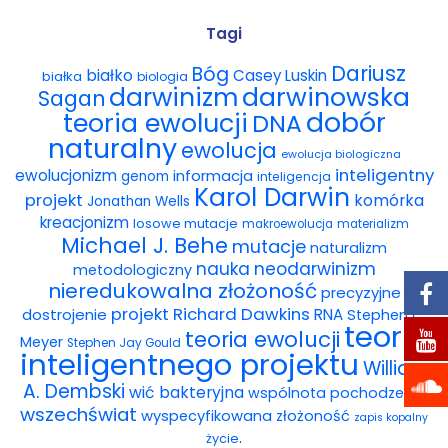
Wybór tekstów
Tagi
Dariusz
Bóg
białko
Casey Luskin
białka
Dla autorów
biologia
darwinowska
darwinizm
Sagan
dobór
teoria ewolucji
DNA
Darmowy ebook
naturalny
ewolucja
ewolucja biologiczna
Linki
inteligentny
ewolucjonizm
informacja
genom
inteligencja
Karol Darwin
projekt
komórka
Jonathan Wells
Księgarnia
kreacjonizm
losowe mutacje
makroewolucja
materializm
Michael J. Behe
mutacje
naturalizm
FAQ
nauka
neodarwinizm
metodologiczny
nieredukowalna złożoność
precyzyjne
Spis tekstów
projekt
Richard Dawkins
dostrojenie
RNA
Stephen C.
teoria
teoria ewolucji
Meyer
Stephen Jay Gould
Filmy
inteligentnego projektu
William
A. Dembski
wić bakteryjna
wspólnota pochodzenia
Konferencje, webinaria i debaty
wszechświat
wyspecyfikowana złożoność
zapis kopalny
.
życie
Wywiady i wykłady