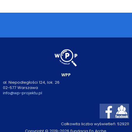
Podcasty
Filmy
O książkach
FAQ
Kontakt
WPP
al. Niepodległości 124, lok. 26
02-577 Warszawa
info@wp-projektu.pl
Całkowita liczba wyświetleń:
529211
Copyright © 2019-2026 Fundacja En Arche.