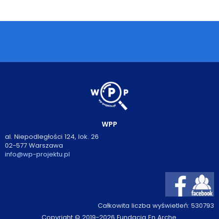
Podcasty
Filmy
O książkach
FAQ
Kontakt
WPP
al. Niepodległości 124, lok. 26
02-577 Warszawa
info@wp-projektu.pl
Całkowita liczba wyświetleń:
530793
Copyright © 2019-2026 Fundacja En Arche.