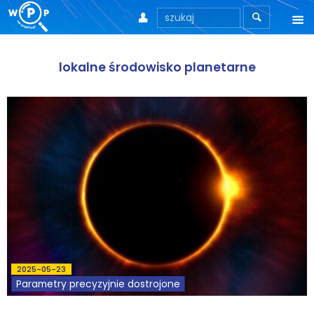



O nas
lokalne środowisko planetarne
O stronie
Motto
Aktualności
Teksty
Wprowadzenie
Artykuły
2025-05-23
Krytyka teorii ID
Parametry precyzyjnie dostrojone
Wywiady