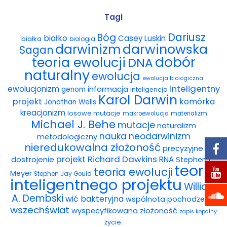
Wybór tekstów
Tagi
Dariusz
Bóg
białko
Casey Luskin
białka
Dla autorów
biologia
darwinowska
darwinizm
Sagan
dobór
teoria ewolucji
DNA
Darmowy ebook
naturalny
ewolucja
ewolucja biologiczna
Linki
inteligentny
ewolucjonizm
informacja
genom
inteligencja
Karol Darwin
projekt
komórka
Jonathan Wells
Księgarnia
kreacjonizm
losowe mutacje
makroewolucja
materializm
Michael J. Behe
mutacje
naturalizm
FAQ
nauka
neodarwinizm
metodologiczny
nieredukowalna złożoność
precyzyjne
Spis tekstów
projekt
Richard Dawkins
dostrojenie
RNA
Stephen C.
teoria
teoria ewolucji
Meyer
Stephen Jay Gould
Filmy
inteligentnego projektu
William
A. Dembski
wić bakteryjna
wspólnota pochodzenia
Konferencje, webinaria i debaty
wszechświat
wyspecyfikowana złożoność
zapis kopalny
.
życie
Wywiady i wykłady