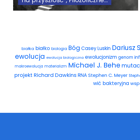
na przyszłość”, Filozoficzne...
Dariusz 
Bóg
białko
Casey Luskin
białka
biologia
ewolucja
ewolucjonizm
in
genom
ewolucja biologiczna
Michael J. Behe
mutac
makroewolucja
materializm
projekt
Richard Dawkins
RNA
Stephen C. Meyer
Steph
wić bakteryjna
wsp