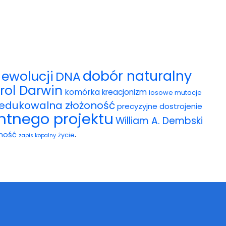
dobór naturalny
ewolucji
DNA
rol Darwin
komórka
kreacjonizm
losowe mutacje
redukowalna złożoność
precyzyjne dostrojenie
entnego projektu
William A. Dembski
.
ność
życie
zapis kopalny