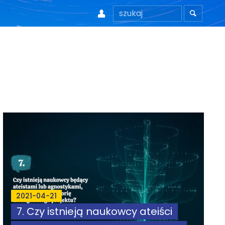


2021-04-21
7. Czy istnieją naukowcy ateiści