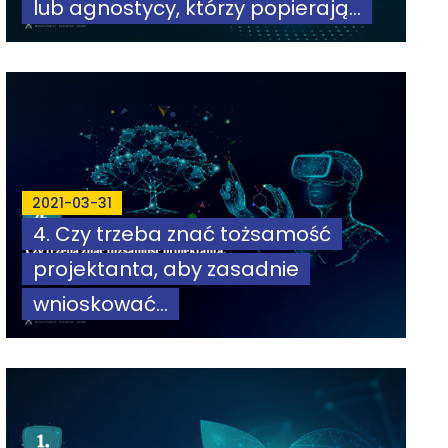
lub agnostycy, którzy popierają...
2021-03-31
4. Czy trzeba znać tożsamość
projektanta, aby zasadnie
wnioskować...