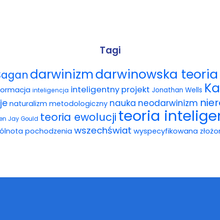
Tagi
darwinowska teoria 
darwinizm
Sagan
Ka
inteligentny projekt
formacja
Jonathan Wells
inteligencja
nie
je
nauka
neodarwinizm
naturalizm metodologiczny
teoria intelig
teoria ewolucji
en Jay Gould
wszechświat
ólnota pochodzenia
wyspecyfikowana złożo