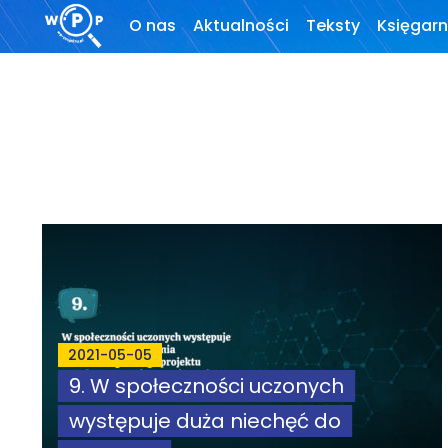
O nas
Aktualności
Teksty
Księgarn
O stronie
Wprowadzenie
Motto
Artykuły
Krytyka teorii ID
Wywiady
Wybór tekstów
Dla autorów
2021-05-05
Darmowy
9. W społeczności uczonych
ebook
występuje duża niechęć do
Linki