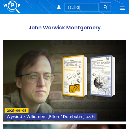



O nas
John Warwick Montgomery
O stronie
Motto
Aktualności
Teksty
Wprowadzenie
Artykuły
2021-09-08
Krytyka teorii ID
Wywiad z Williamem „Billem” Dembskim, cz. 6
Wywiady