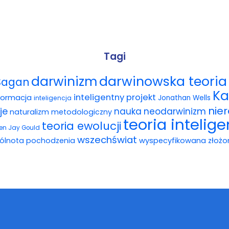
Tagi
darwinowska teoria 
darwinizm
Sagan
Ka
inteligentny projekt
formacja
Jonathan Wells
inteligencja
nie
je
nauka
neodarwinizm
naturalizm metodologiczny
teoria intelig
teoria ewolucji
en Jay Gould
wszechświat
ólnota pochodzenia
wyspecyfikowana złożo