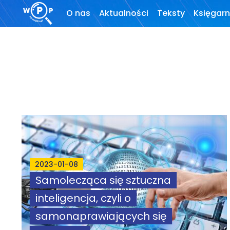
O nas
Aktualności
Teksty
Księgarn
O stronie
Wprowadzenie
Motto
Artykuły
Krytyka teorii ID
Wywiady
Wybór tekstów
Dla autorów
2023-01-08
Samolecząca się sztuczna
Darmowy
inteligencja, czyli o
ebook
samonaprawiających się
Linki