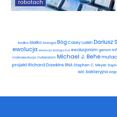
robotach
Dariusz 
Bóg
białko
Casey Luskin
białka
biologia
ewolucja
ewolucjonizm
in
genom
ewolucja biologiczna
Michael J. Behe
mutac
makroewolucja
materializm
projekt
Richard Dawkins
RNA
Stephen C. Meyer
Steph
wić bakteryjna
wsp