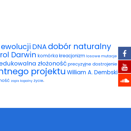
dobór naturalny
ewolucji
DNA
rol Darwin
komórka
kreacjonizm
losowe mutacje
redukowalna złożoność
precyzyjne dostrojenie
entnego projektu
William A. Dembski
.
ność
życie
zapis kopalny