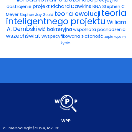
projekt
Richard Dawkins
dostrojenie
RNA
Stephen C.
teoria
teoria ewolucji
Meyer
Stephen Jay Gould
inteligentnego projektu
William
A. Dembski
wić bakteryjna
wspólnota pochodzenia
wszechświat
wyspecyfikowana złożoność
zapis kopalny
.
życie
WPP
al. Niepodległości 124, lok. 26