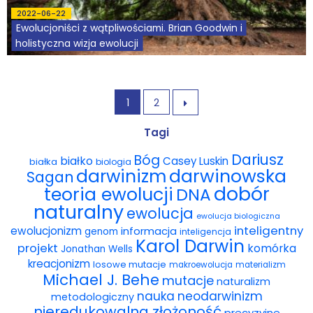
2022-06-22
Ewolucjoniści z wątpliwościami. Brian Goodwin i
holistyczna wizja ewolucji
1
2

Tagi
Dariusz
Bóg
białko
Casey Luskin
białka
biologia
darwinowska
darwinizm
Sagan
dobór
teoria ewolucji
DNA
naturalny
ewolucja
ewolucja biologiczna
inteligentny
ewolucjonizm
informacja
genom
inteligencja
Karol Darwin
projekt
komórka
Jonathan Wells
kreacjonizm
losowe mutacje
makroewolucja
materializm
Michael J. Behe
mutacje
naturalizm
nauka
neodarwinizm
metodologiczny
nieredukowalna złożoność
precyzyjne