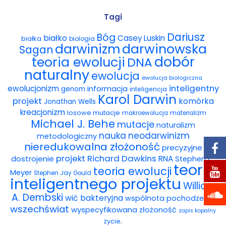
Wybór tekstów
Tagi
Dariusz
Bóg
białko
Casey Luskin
białka
Dla autorów
biologia
darwinowska
darwinizm
Sagan
dobór
teoria ewolucji
DNA
Darmowy ebook
naturalny
ewolucja
ewolucja biologiczna
Linki
inteligentny
ewolucjonizm
informacja
genom
inteligencja
Karol Darwin
projekt
komórka
Jonathan Wells
Księgarnia
kreacjonizm
losowe mutacje
makroewolucja
materializm
Michael J. Behe
mutacje
naturalizm
FAQ
nauka
neodarwinizm
metodologiczny
nieredukowalna złożoność
precyzyjne
Spis tekstów
projekt
Richard Dawkins
dostrojenie
RNA
Stephen C.
teoria
teoria ewolucji
Meyer
Stephen Jay Gould
Filmy
inteligentnego projektu
William
A. Dembski
wić bakteryjna
wspólnota pochodzenia
Konferencje, webinaria i debaty
wszechświat
wyspecyfikowana złożoność
zapis kopalny
.
życie
Wywiady i wykłady