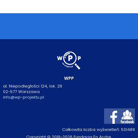
Podcasty
Filmy
O książkach
FAQ
Kontakt
WPP
al. Niepodległości 124, lok. 26
02-577 Warszawa
info@wp-projektu.pl
Całkowita liczba wyświetleń:
531489
Copyright © 2019-2026 Fundacja En Arche.