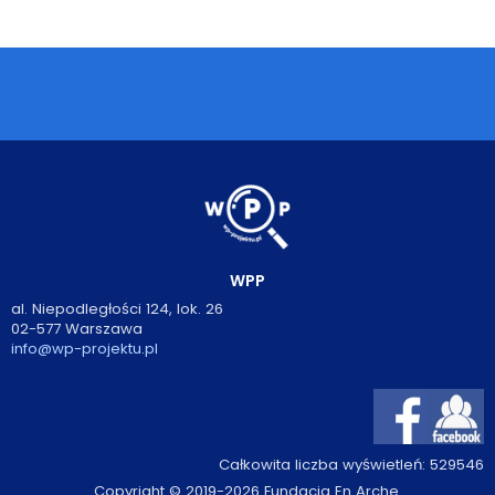
Podcasty
Filmy
O książkach
FAQ
Kontakt
WPP
al. Niepodległości 124, lok. 26
02-577 Warszawa
info@wp-projektu.pl
Całkowita liczba wyświetleń:
529546
Copyright © 2019-2026 Fundacja En Arche.