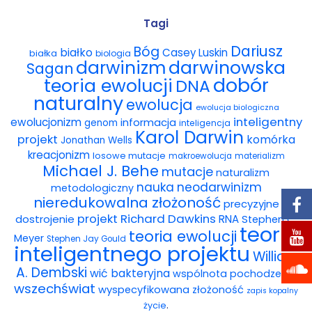
Wybór tekstów
Tagi
Dariusz
Bóg
białko
Casey Luskin
białka
Dla autorów
biologia
darwinowska
darwinizm
Sagan
dobór
teoria ewolucji
DNA
Darmowy ebook
naturalny
ewolucja
ewolucja biologiczna
Linki
inteligentny
ewolucjonizm
informacja
genom
inteligencja
Karol Darwin
projekt
komórka
Jonathan Wells
Księgarnia
kreacjonizm
losowe mutacje
makroewolucja
materializm
Michael J. Behe
mutacje
naturalizm
FAQ
nauka
neodarwinizm
metodologiczny
nieredukowalna złożoność
precyzyjne
Spis tekstów
projekt
Richard Dawkins
dostrojenie
RNA
Stephen C.
teoria
teoria ewolucji
Meyer
Stephen Jay Gould
Filmy
inteligentnego projektu
William
A. Dembski
wić bakteryjna
wspólnota pochodzenia
Konferencje, webinaria i debaty
wszechświat
wyspecyfikowana złożoność
zapis kopalny
.
życie
Wywiady i wykłady