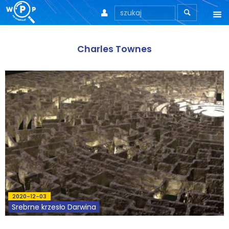



O nas
Charles Townes
O stronie
Motto
Aktualności
Teksty
Wprowadzenie
Artykuły
2020-12-03
Krytyka teorii ID
Srebrne krzesło Darwina
Wywiady