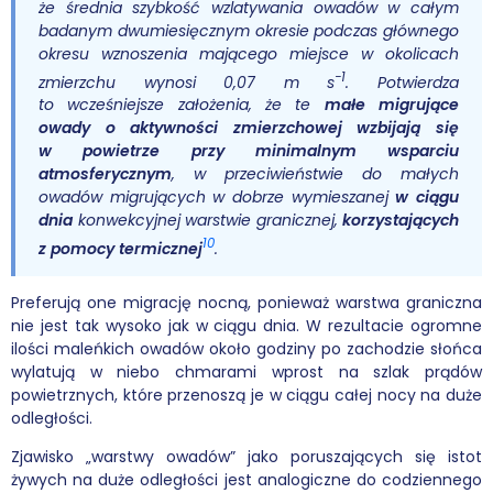
że średnia szybkość wzlatywania owadów w całym
badanym dwumiesięcznym okresie podczas głównego
okresu wznoszenia mającego miejsce w okolicach
−1
zmierzchu wynosi 0,07 m s
. Potwierdza
to wcześniejsze założenia, że te
małe migrujące
owady o aktywności zmierzchowej wzbijają się
w powietrze przy minimalnym wsparciu
atmosferycznym
, w przeciwieństwie do małych
owadów migrujących w dobrze wymieszanej
w ciągu
dnia
konwekcyjnej warstwie granicznej,
korzystających
10
z pomocy termicznej
.
Preferują one migrację nocną, ponieważ warstwa graniczna
nie jest tak wysoko jak w ciągu dnia. W rezultacie ogromne
ilości maleńkich owadów około godziny po zachodzie słońca
wylatują w niebo chmarami wprost na szlak prądów
powietrznych, które przenoszą je w ciągu całej nocy na duże
odległości.
Zjawisko „warstwy owadów” jako poruszających się istot
żywych na duże odległości jest analogiczne do codziennego