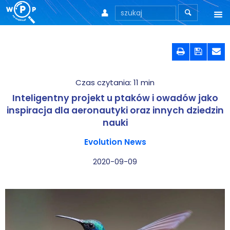



O nas



O stronie
Czas czytania:
11
min
Motto
Inteligentny projekt u ptaków i owadów jako
Aktualności
inspiracja dla aeronautyki oraz innych dziedzin
nauki
Teksty
Evolution News
Wprowadzenie
2020-09-09
Artykuły
Krytyka teorii ID
Wywiady