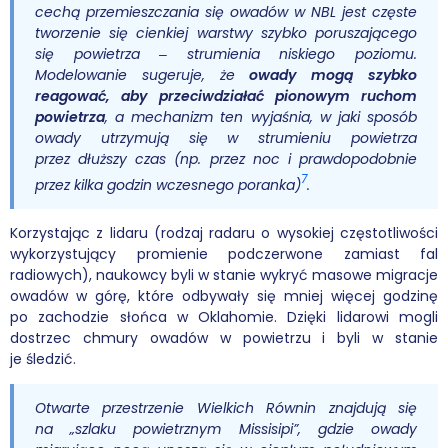
cechą przemieszczania się owadów w NBL jest częste
tworzenie się cienkiej warstwy szybko poruszającego
się powietrza ‒ strumienia niskiego poziomu.
Modelowanie sugeruje, że
owady mogą szybko
reagować, aby przeciwdziałać pionowym ruchom
powietrza
, a mechanizm ten wyjaśnia, w jaki sposób
owady utrzymują się w strumieniu powietrza
przez dłuższy czas (np. przez noc i prawdopodobnie
7
przez kilka godzin wczesnego poranka)
.
Korzystając z lidaru (rodzaj radaru o wysokiej częstotliwości
wykorzystujący promienie podczerwone zamiast fal
radiowych), naukowcy byli w stanie wykryć masowe migracje
owadów w górę, które odbywały się mniej więcej godzinę
po zachodzie słońca w Oklahomie. Dzięki lidarowi mogli
dostrzec chmury owadów w powietrzu i byli w stanie
je śledzić.
Otwarte przestrzenie Wielkich Równin znajdują się
na „szlaku powietrznym Missisipi”, gdzie owady