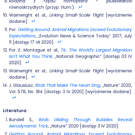
Rodzina z rzędu
Homoptera
– pluskwiaków
równoskrzydłych (przyp. tłum.).
Wainwright et al.,
Linking Small-Scale Flight
[wyróżnienie
dodane].
Por.
Getting Around: Animal Migrations Exceed Evolutionary
Expectations
, „Evolution News & Science Today” 2017, July
11 [dostęp 17 VII 2020].
Por. E. Montague et al.,
TIL: The World’s Largest Migration
Isn’t What You Think
, „National Geographic” [dostęp 03 IV
2020].
Wainwright et al.,
Linking Small-Scale Flight
[wyróżnienie
dodane]
.
J. Glausiusz,
Birds That Make The Heart Sing
, „Nature” 2020,
Vol. 578, No. 184 [dostęp 3 IV 2020] [wyróżnienie dodane].
Literatura:
Bundell S.,
Birds Gliding Through Bubbles Reveal
Aerodynamic Trick
, „Nature” 2020 [dostęp 3 IV 2020].
Getting Around: Animal Migrations Exceed Evolutionary