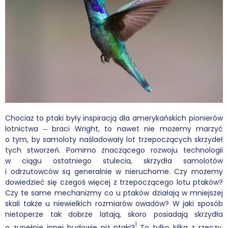
Wybór tekstów
Dla autorów
Darmowy ebook
Linki
Księgarnia
Chociaż to ptaki były inspiracją dla amerykańskich pionierów
lotnictwa ‒ braci Wright, to nawet nie możemy marzyć
FAQ
o tym, by samoloty naśladowały lot trzepoczących skrzydeł
tych stworzeń. Pomimo znaczącego rozwoju technologii
Spis tekstów
w ciągu ostatniego stulecia, skrzydła samolotów
i odrzutowców są generalnie w nieruchome. Czy możemy
Filmy
dowiedzieć się czegoś więcej z trzepoczącego lotu ptaków?
Czy te same mechanizmy co u ptaków działają w mniejszej
Konferencje, webinaria i debaty
skali także u niewielkich rozmiarów owadów? W jaki sposób
nietoperze tak dobrze latają, skoro posiadają skrzydła
1
Wywiady i wykłady
o zupełnie innej budowie niż ptaki?
To tylko kilka z rzeczy,