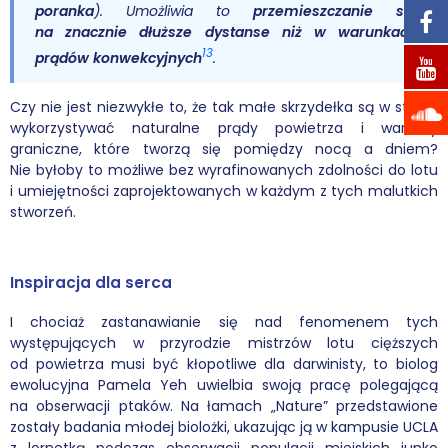
poranka
). Umożliwia to
przemieszczanie się
na znacznie dłuższe dystanse niż w warunkach
13
prądów konwekcyjnych
.
Czy nie jest niezwykłe to, że tak małe skrzydełka są w stanie
wykorzystywać naturalne prądy powietrza i warstwy
graniczne, które tworzą się pomiędzy nocą a dniem?
Nie byłoby to możliwe bez wyrafinowanych zdolności do lotu
i umiejętności zaprojektowanych w każdym z tych malutkich
stworzeń.
Inspiracja dla serca
I chociaż zastanawianie się nad fenomenem tych
występujących w przyrodzie mistrzów lotu cięższych
od powietrza musi być kłopotliwe dla darwinisty, to biolog
ewolucyjna Pamela Yeh uwielbia swoją pracę polegającą
na obserwacji ptaków. Na łamach „Nature” przedstawione
zostały badania młodej biolożki, ukazując ją w kampusie UCLA
z lornetką podczas obserwacji populacji miejskich junko