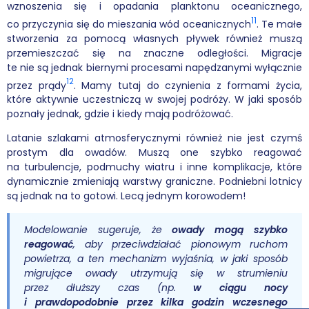
wznoszenia się i opadania planktonu oceanicznego,
11
co przyczynia się do mieszania wód oceanicznych
. Te małe
stworzenia za pomocą własnych pływek również muszą
przemieszczać się na znaczne odległości. Migracje
te nie są jednak biernymi procesami napędzanymi wyłącznie
12
przez prądy
. Mamy tutaj do czynienia z formami życia,
które aktywnie uczestniczą w swojej podróży. W jaki sposób
poznały jednak, gdzie i kiedy mają podróżować.
Latanie szlakami atmosferycznymi również nie jest czymś
prostym dla owadów. Muszą one szybko reagować
na turbulencje, podmuchy wiatru i inne komplikacje, które
dynamicznie zmieniają warstwy graniczne. Podniebni lotnicy
są jednak na to gotowi. Lecą jednym korowodem!
Modelowanie sugeruje, że
owady mogą szybko
reagować
, aby przeciwdziałać pionowym ruchom
powietrza, a ten mechanizm wyjaśnia, w jaki sposób
migrujące owady utrzymują się w strumieniu
przez dłuższy czas (np.
w ciągu nocy
i prawdopodobnie przez kilka godzin wczesnego