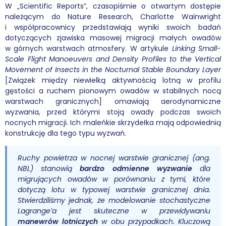
W „Scientific Reports”, czasopiśmie o otwartym dostępie
należącym do Nature Research, Charlotte Wainwright
i współpracownicy przedstawiają wyniki swoich badań
dotyczących zjawiska masowej migracji małych owadów
w górnych warstwach atmosfery. W artykule
Linking Small-
Scale Flight Manoeuvers and Density Profiles to the Vertical
Movement of Insects in the Nocturnal Stable Boundary Layer
[Związek między niewielką aktywnością lotną w profilu
gęstości a ruchem pionowym owadów w stabilnych nocą
warstwach granicznych] omawiają aerodynamiczne
wyzwania, przed którymi stoją owady podczas swoich
nocnych migracji. Ich maleńkie skrzydełka mają odpowiednią
konstrukcję dla tego typu wyzwań.
Ruchy powietrza w nocnej warstwie granicznej (ang.
NBL) stanowią
bardzo odmienne wyzwanie
dla
migrujących owadów w porównaniu z tymi, które
dotyczą lotu w typowej warstwie granicznej dnia.
Stwierdziliśmy jednak, że modelowanie stochastyczne
Lagrange’a jest skuteczne w przewidywaniu
manewrów lotniczych
w obu przypadkach. Kluczową