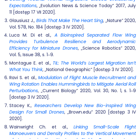
Expectations
, „Evolution News & Science Today” 2017, July
11 [dostęp 17 VII 2020].
Glausiusz J.,
Birds That Make The Heart Sing
, „Nature” 2020,
Vol. 578, No. 184 [dostęp 3 IV 2020].
Luca M. Di et al.,
A Bioinspired Separated Flow Wing
Provides Turbulence Resilience and Aerodynamic
Efficiency for Miniature Drones
, „Science Robotics” 2020,
Vol. 5, Issue 38, s. 1‒9.
Montague E. et al.,
TIL: The World’s Largest Migration Isn’t
What You Think
, „National Geographic” [dostęp 3 IV 2020].
Ravi S. et al.,
Modulation of Flight Muscle Recruitment and
Wing Rotation Enables Hummingbirds to Mitigate Aerial Roll
Perturbations
, „Current Biology” 2020, Vol. 30, No. 1, s. 1‒9
[dostęp 3 IV 2020].
Stacey K.,
Researchers Develop New Bio-inspired Wing
Design For Small Drones
, „Brown.edu” 2020 [dostęp 3 IV
2020].
Wainwright Ch. et al.,
Linking Small-Scale Flight
Manoeuvers and Density Profiles to the Vertical Movement