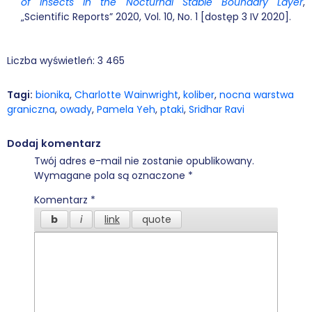
of Insects in the Nocturnal Stable Boundary Layer
,
„Scientific Reports” 2020, Vol. 10, No. 1 [dostęp 3 IV 2020].
Liczba wyświetleń:
3 465
Tagi:
bionika
,
Charlotte Wainwright
,
koliber
,
nocna warstwa
graniczna
,
owady
,
Pamela Yeh
,
ptaki
,
Sridhar Ravi
Dodaj komentarz
Twój adres e-mail nie zostanie opublikowany.
Wymagane pola są oznaczone
*
Komentarz
*