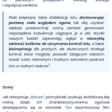
za pierwszym podejściem. Według Raviego
i współpracowników:
Ptaki zwiększyły także stabilizację lotu,
dostosowując
postawę ciała względem ogona
, tak aby uzyskać
większą powierzchnię nośną zamiast generować
niepożądane turbulencje ciągnące je w dół. Wyniki
naszych badań zapewniają wgląd w
niezwykłą
zdolność kolibrów do utrzymania kontroli lotu
, a także
bioinspirację
dla prostych, ale skutecznych strategii
kontroli, które mogłyby pozwolić latającym robotom
stawić czoło nieznanym i trudnym warunkom podczas
3
lotu w realnym świecie
.
Sowy
Jak relacjonuje „
Nature
”, płomykówki uzyskują dodatkową siłę
nośną dzięki ich charakterystycznemu ogonowi
składającemu się ze sterówek.
Ten
dwuminutowy film