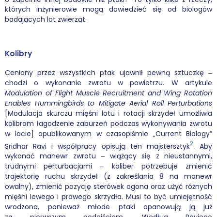
których inżynierowie mogą dowiedzieć się od biologów
badających lot zwierząt.
Podcasty
Filmy
Kolibry
O książkach
Ceniony przez wszystkich ptak ujawnił pewną sztuczkę ‒
chodzi o wykonanie zwrotu w powietrzu. W artykule
FAQ
Modulation of Flight Muscle Recruitment and Wing Rotation
Enables Hummingbirds to Mitigate Aerial Roll Perturbations
Kontakt
[Modulacja skurczu mięśni lotu i rotacji skrzydeł umożliwia
kolibrom łagodzenie zaburzeń podczas wykonywania zwrotu
w locie] opublikowanym w czasopiśmie „Current Biology”
2
Sridhar Ravi i współpracy opisują ten majstersztyk
. Aby
wykonać manewr zwrotu ‒ wiążący się z nieustannymi,
trudnymi perturbacjami ‒ koliber potrzebuje zmienić
trajektorię ruchu skrzydeł (z zakreślania 8 na manewr
owalny), zmienić pozycję sterówek ogona oraz użyć różnych
mięśni lewego i prawego skrzydła. Musi to być umiejętność
wrodzona, ponieważ młode ptaki opanowują ją już