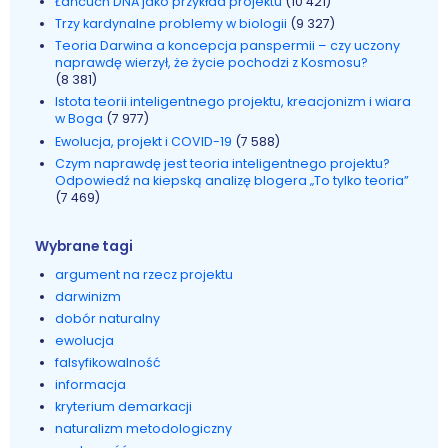
Łańcuch DNA jako przykład projektu
(10 421)
Trzy kardynalne problemy w biologii
(9 327)
Teoria Darwina a koncepcja panspermii – czy uczony
naprawdę wierzył, że życie pochodzi z Kosmosu?
(8 381)
Istota teorii inteligentnego projektu, kreacjonizm i wiara
w Boga
(7 977)
Ewolucja, projekt i COVID-19
(7 588)
Czym naprawdę jest teoria inteligentnego projektu?
Odpowiedź na kiepską analizę blogera „To tylko teoria”
(7 469)
Wybrane tagi
argument na rzecz projektu
darwinizm
dobór naturalny
ewolucja
falsyfikowalność
informacja
kryterium demarkacji
naturalizm metodologiczny