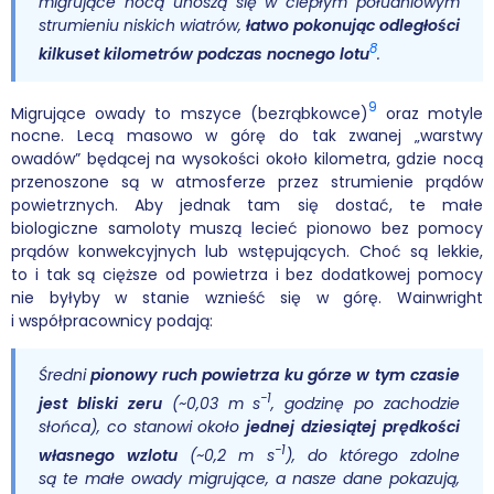
migrujące nocą unoszą się w ciepłym południowym
strumieniu niskich wiatrów,
łatwo pokonując odległości
8
kilkuset kilometrów podczas nocnego lotu
.
9
Migrujące owady to mszyce (bezrąbkowce)
oraz motyle
nocne. Lecą masowo w górę do tak zwanej „warstwy
owadów” będącej na wysokości około kilometra, gdzie nocą
przenoszone są w atmosferze przez strumienie prądów
powietrznych. Aby jednak tam się dostać, te małe
biologiczne samoloty muszą lecieć pionowo bez pomocy
prądów konwekcyjnych lub wstępujących. Choć są lekkie,
to i tak są cięższe od powietrza i bez dodatkowej pomocy
nie byłyby w stanie wznieść się w górę. Wainwright
i współpracownicy podają:
Średni
pionowy ruch powietrza ku górze w tym czasie
−1
jest bliski zeru
(~0,03 m s
, godzinę po zachodzie
słońca), co stanowi około
jednej dziesiątej prędkości
−1
własnego wzlotu
(~0,2 m s
), do którego zdolne
są te małe owady migrujące, a nasze dane pokazują,