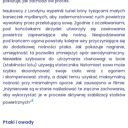
pokazuje, jak zachodzi ów proces.
Naukowcy z Londynu wypełnili tunel lotny tysiącami małych
banieczek mydlanych, aby zademonstrować ruch powietrza
wywołany przez przelatującą sowę. Zgodnie z oczekiwaniami,
pod końcówkami skrzydeł utworzyły się zawirowania
powietrza zapewniające siłę nośną. Niespodziewanie
pod krańcem ogona powstały kolejne wiry przyczyniające się
do dodatkowej nośności ptaka. Jak pokazuje nagranie,
umiejętność ta pozwoliła zmniejszyć opór aerodynamiczny.
Niewielkie szybowce do utrzymania równowagi w locie
(stabilności lotu) używają statecznika. Natomiast sowa może
szybko skoordynować swoje ciało wraz z ogonem
i skompensować straty, a dzięki temu uzyskać maksymalną
nośność przy minimalnym oporze. Jak zauważono w filmie:
„Inżynierowie są w stanie naśladować te zręczne zachowania,
aby wykorzystać je w procesie aktywnej stabilizacji statków
4
powietrznych”
.
Ptaki i owady