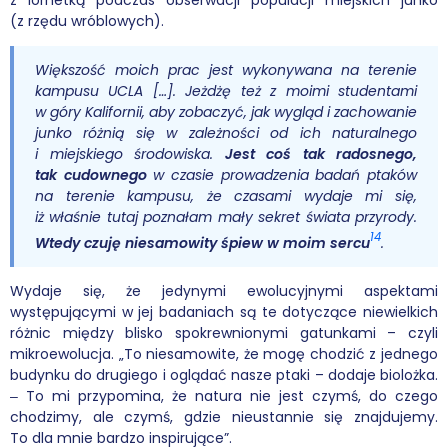
(z rzędu wróblowych).
Większość moich prac jest wykonywana na terenie
kampusu UCLA […]. Jeżdżę też z moimi studentami
w góry Kalifornii, aby zobaczyć, jak wygląd i zachowanie
junko różnią się w zależności od ich naturalnego
i miejskiego środowiska.
Jest coś tak radosnego,
tak cudownego
w czasie prowadzenia badań ptaków
na terenie kampusu, że czasami wydaje mi się,
iż właśnie tutaj poznałam mały sekret świata przyrody.
14
Wtedy czuję niesamowity śpiew w moim sercu
.
Wydaje się, że jedynymi ewolucyjnymi aspektami
występującymi w jej badaniach są te dotyczące niewielkich
różnic między blisko spokrewnionymi gatunkami – czyli
mikroewolucja. „To niesamowite, że mogę chodzić z jednego
budynku do drugiego i oglądać nasze ptaki – dodaje biolożka.
‒ To mi przypomina, że natura nie jest czymś, do czego
chodzimy, ale czymś, gdzie nieustannie się znajdujemy.
To dla mnie bardzo inspirujące”.