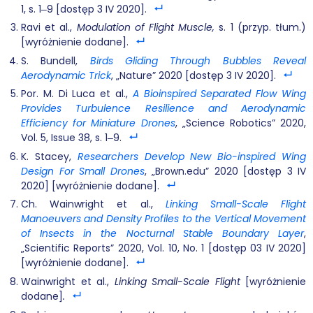
1, s. 1‒9 [dostęp 3 IV 2020].
Ravi et al.,
Modulation of Flight Muscle,
s. 1 (przyp. tłum.)
[wyróżnienie dodane].
S. Bundell,
Birds Gliding Through Bubbles Reveal
Aerodynamic Trick
, „Nature” 2020 [dostęp 3 IV 2020].
Por. M. Di Luca et al.,
A Bioinspired Separated Flow Wing
Provides Turbulence Resilience and Aerodynamic
Efficiency for Miniature Drones
, „Science Robotics” 2020,
Vol. 5, Issue 38, s. 1‒9.
K. Stacey,
Researchers Develop New Bio-inspired Wing
Design For Small Drones
, „Brown.edu” 2020 [dostęp 3 IV
2020] [wyróżnienie dodane].
Ch. Wainwright et al.,
Linking Small-Scale Flight
Manoeuvers and Density Profiles to the Vertical Movement
of Insects in the Nocturnal Stable Boundary Layer
,
„Scientific Reports” 2020, Vol. 10, No. 1 [dostęp 03 IV 2020]
[wyróżnienie dodane].
Wainwright et al.,
Linking Small-Scale Flight
[wyróżnienie
dodane]
.