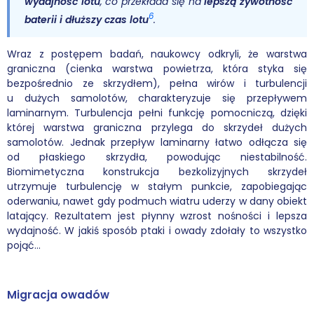
wydajność lotu
, co przekłada się na
lepszą żywotność
6
baterii i dłuższy czas lotu
.
Wraz z postępem badań, naukowcy odkryli, że warstwa
graniczna (cienka warstwa powietrza, która styka się
bezpośrednio ze skrzydłem), pełna wirów i turbulencji
u dużych samolotów, charakteryzuje się przepływem
laminarnym. Turbulencja pełni funkcję pomocniczą, dzięki
której warstwa graniczna przylega do skrzydeł dużych
samolotów. Jednak przepływ laminarny łatwo odłącza się
od płaskiego skrzydła, powodując niestabilność.
Biomimetyczna konstrukcja bezkolizyjnych skrzydeł
utrzymuje turbulencję w stałym punkcie, zapobiegając
oderwaniu, nawet gdy podmuch wiatru uderzy w dany obiekt
latający. Rezultatem jest płynny wzrost nośności i lepsza
wydajność. W jakiś sposób ptaki i owady zdołały to wszystko
pojąć…
Migracja owadów