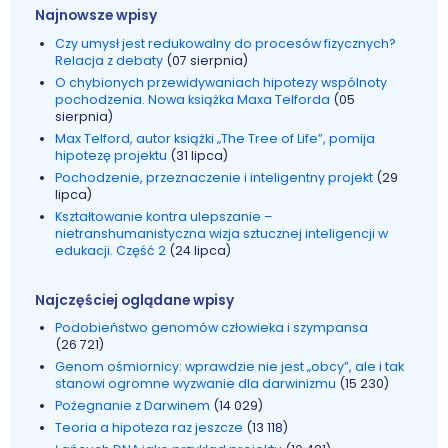
Najnowsze wpisy
Czy umysł jest redukowalny do procesów fizycznych?
Relacja z debaty
(07 sierpnia)
O chybionych przewidywaniach hipotezy wspólnoty
pochodzenia. Nowa książka Maxa Telforda
(05
sierpnia)
Max Telford, autor książki „The Tree of Life”, pomija
hipotezę projektu
(31 lipca)
Pochodzenie, przeznaczenie i inteligentny projekt
(29
lipca)
Kształtowanie kontra ulepszanie –
nietranshumanistyczna wizja sztucznej inteligencji w
edukacji. Część 2
(24 lipca)
Najczęściej oglądane wpisy
Podobieństwo genomów człowieka i szympansa
(26 721)
Genom ośmiornicy: wprawdzie nie jest „obcy”, ale i tak
stanowi ogromne wyzwanie dla darwinizmu
(15 230)
Pożegnanie z Darwinem
(14 029)
Teoria a hipoteza raz jeszcze
(13 118)