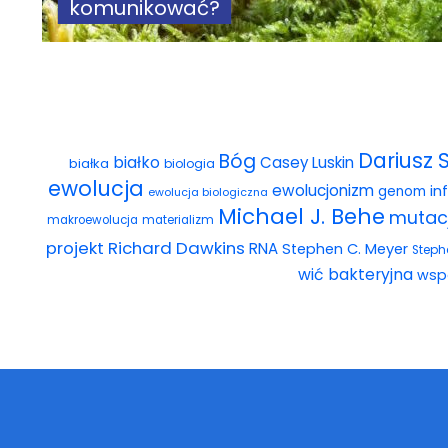
komunikować?
Dariusz 
Bóg
białko
Casey Luskin
białka
biologia
ewolucja
ewolucjonizm
in
genom
ewolucja biologiczna
Michael J. Behe
mutac
makroewolucja
materializm
projekt
Richard Dawkins
RNA
Stephen C. Meyer
Steph
wić bakteryjna
wsp