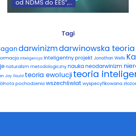
od NDMS do EES”,...
Tagi
darwinowska teoria 
darwinizm
Sagan
Ka
inteligentny projekt
formacja
Jonathan Wells
inteligencja
nie
je
nauka
neodarwinizm
naturalizm metodologiczny
teoria intelig
teoria ewolucji
en Jay Gould
wszechświat
ólnota pochodzenia
wyspecyfikowana złożo