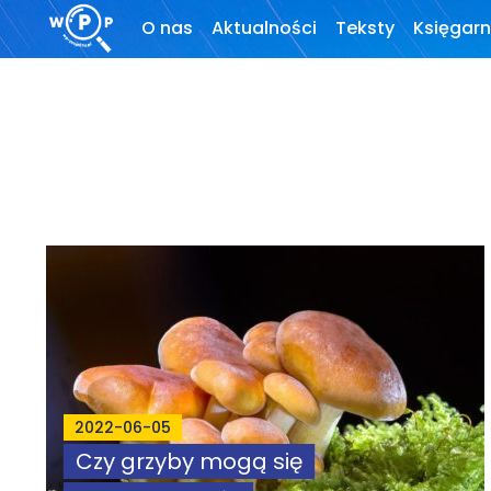
O nas
Aktualności
Teksty
Księgarn
O stronie
Wprowadzenie
Motto
Artykuły
Krytyka teorii ID
Wywiady
Wybór tekstów
Dla autorów
Darmowy
ebook
2022-06-05
Czy grzyby mogą się
Linki