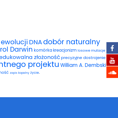
dobór naturalny
ewolucji
DNA
rol Darwin
komórka
kreacjonizm
losowe mutacje
redukowalna złożoność
precyzyjne dostrojenie
entnego projektu
William A. Dembski
.
ność
życie
zapis kopalny