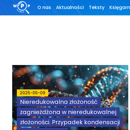
O nas
Aktualności
Teksty
Księgarn
O stronie
Wprowadzenie
Motto
Artykuły
Krytyka teorii ID
Wywiady
Wybór tekstów
Dla autorów
2025-05-09
Nieredukowalna złożoność
Darmowy
zagnieżdżona w nieredukowalnej
ebook
złożoności. Przypadek kondensacji
Linki