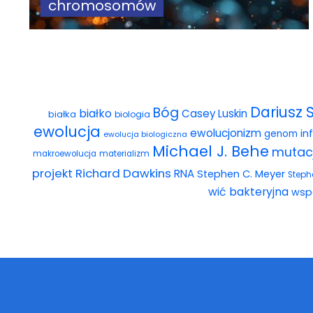
chromosomów
Dariusz 
Bóg
białko
Casey Luskin
białka
biologia
ewolucja
ewolucjonizm
in
genom
ewolucja biologiczna
Michael J. Behe
mutac
makroewolucja
materializm
projekt
Richard Dawkins
RNA
Stephen C. Meyer
Steph
wić bakteryjna
wsp