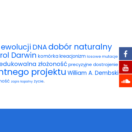
dobór naturalny
ewolucji
DNA
rol Darwin
komórka
kreacjonizm
losowe mutacje
redukowalna złożoność
precyzyjne dostrojenie
entnego projektu
William A. Dembski
.
ność
życie
zapis kopalny