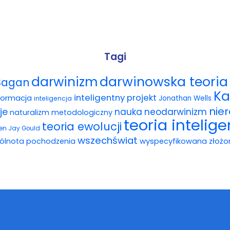
Tagi
darwinowska teoria 
darwinizm
Sagan
Ka
inteligentny projekt
formacja
Jonathan Wells
inteligencja
nie
je
nauka
neodarwinizm
naturalizm metodologiczny
teoria intelig
teoria ewolucji
en Jay Gould
wszechświat
ólnota pochodzenia
wyspecyfikowana złożo