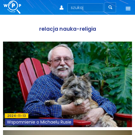



O nas
relacja nauka-religia
O stronie
Motto
Aktualności
Teksty
Wprowadzenie
Artykuły
2024-11-13
Krytyka teorii ID
Wspomnienie o Michaelu Rusie
Wywiady