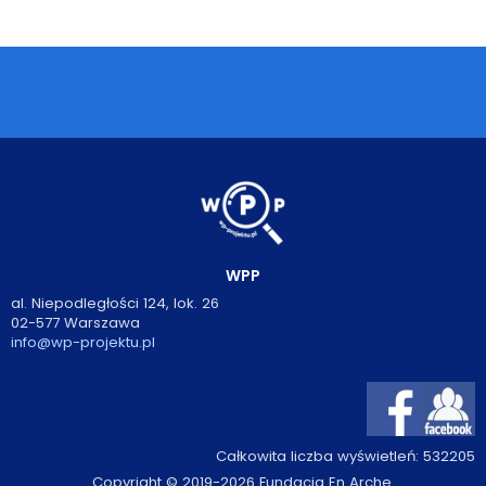
Podcasty
Filmy
O książkach
FAQ
Kontakt
WPP
al. Niepodległości 124, lok. 26
02-577 Warszawa
info@wp-projektu.pl
Całkowita liczba wyświetleń:
532205
Copyright © 2019-2026 Fundacja En Arche.