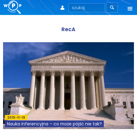



O nas
RecA
O stronie
Motto
Aktualności
Teksty
Wprowadzenie
Artykuły
2019-11-19
Krytyka teorii ID
Nauka inferencyjna – co może pójść nie tak?
Wywiady