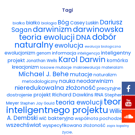
Wybór tekstów
Tagi
Dariusz
Bóg
białko
Casey Luskin
białka
Dla autorów
biologia
darwinowska
darwinizm
Sagan
dobór
teoria ewolucji
DNA
Darmowy ebook
naturalny
ewolucja
ewolucja biologiczna
Linki
inteligentny
ewolucjonizm
informacja
genom
inteligencja
Karol Darwin
projekt
komórka
Jonathan Wells
Księgarnia
kreacjonizm
losowe mutacje
makroewolucja
materializm
Michael J. Behe
mutacje
naturalizm
FAQ
nauka
neodarwinizm
metodologiczny
nieredukowalna złożoność
precyzyjne
Spis tekstów
projekt
Richard Dawkins
dostrojenie
RNA
Stephen C.
teoria
teoria ewolucji
Meyer
Stephen Jay Gould
Filmy
inteligentnego projektu
William
A. Dembski
wić bakteryjna
wspólnota pochodzenia
Konferencje, webinaria i debaty
wszechświat
wyspecyfikowana złożoność
zapis kopalny
.
życie
Wywiady i wykłady