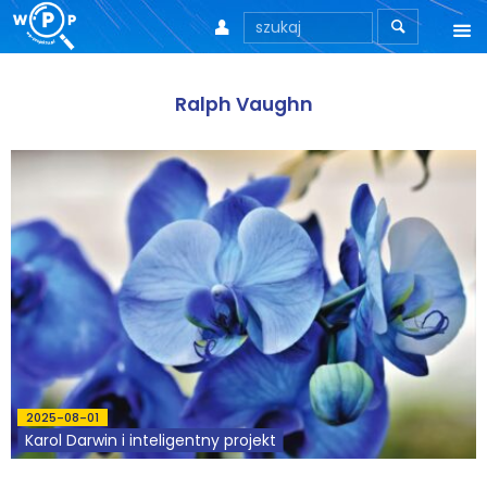



O nas
Ralph Vaughn
O stronie
Motto
Aktualności
Teksty
Wprowadzenie
Artykuły
2025-08-01
Krytyka teorii ID
Karol Darwin i inteligentny projekt
Wywiady