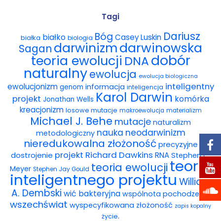
Wybór tekstów
Tagi
Dariusz
Bóg
białko
Casey Luskin
białka
Dla autorów
biologia
darwinowska
darwinizm
Sagan
dobór
teoria ewolucji
DNA
Darmowy ebook
naturalny
ewolucja
ewolucja biologiczna
Linki
inteligentny
ewolucjonizm
informacja
genom
inteligencja
Karol Darwin
projekt
komórka
Jonathan Wells
Księgarnia
kreacjonizm
losowe mutacje
makroewolucja
materializm
Michael J. Behe
mutacje
naturalizm
FAQ
nauka
neodarwinizm
metodologiczny
nieredukowalna złożoność
precyzyjne
Spis tekstów
projekt
Richard Dawkins
dostrojenie
RNA
Stephen C.
teoria
teoria ewolucji
Meyer
Stephen Jay Gould
Filmy
inteligentnego projektu
William
A. Dembski
wić bakteryjna
wspólnota pochodzenia
Konferencje, webinaria i debaty
wszechświat
wyspecyfikowana złożoność
zapis kopalny
.
życie
Wywiady i wykłady