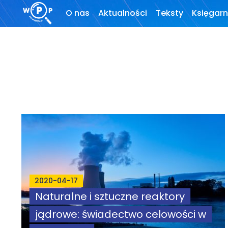
O nas
Aktualności
Teksty
Księgarn
O stronie
Wprowadzenie
Motto
Artykuły
Krytyka teorii ID
Wywiady
Wybór tekstów
Dla autorów
2020-04-17
Darmowy
Naturalne i sztuczne reaktory
ebook
jądrowe: świadectwo celowości w
Linki