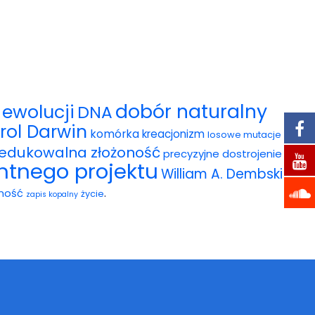
dobór naturalny
ewolucji
DNA
rol Darwin
komórka
kreacjonizm
losowe mutacje
redukowalna złożoność
precyzyjne dostrojenie
entnego projektu
William A. Dembski
.
ność
życie
zapis kopalny