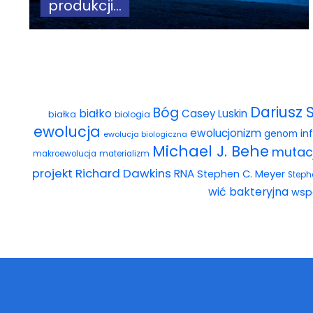
produkcji...
Dariusz 
Bóg
białko
Casey Luskin
białka
biologia
ewolucja
ewolucjonizm
in
genom
ewolucja biologiczna
Michael J. Behe
mutac
makroewolucja
materializm
projekt
Richard Dawkins
RNA
Stephen C. Meyer
Steph
wić bakteryjna
wsp