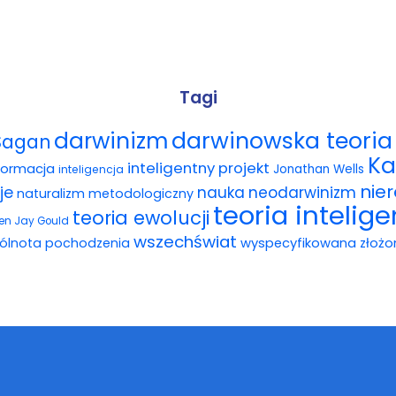
Tagi
darwinowska teoria 
darwinizm
Sagan
Ka
inteligentny projekt
formacja
Jonathan Wells
inteligencja
nie
je
nauka
neodarwinizm
naturalizm metodologiczny
teoria intelig
teoria ewolucji
en Jay Gould
wszechświat
ólnota pochodzenia
wyspecyfikowana złożo