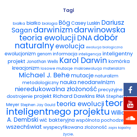
Wybór tekstów
Tagi
Dariusz
Bóg
białko
Casey Luskin
białka
Dla autorów
biologia
darwinowska
darwinizm
Sagan
dobór
teoria ewolucji
DNA
Darmowy ebook
naturalny
ewolucja
ewolucja biologiczna
Linki
inteligentny
ewolucjonizm
informacja
genom
inteligencja
Karol Darwin
projekt
komórka
Jonathan Wells
Księgarnia
kreacjonizm
losowe mutacje
makroewolucja
materializm
Michael J. Behe
mutacje
naturalizm
FAQ
nauka
neodarwinizm
metodologiczny
nieredukowalna złożoność
precyzyjne
Spis tekstów
projekt
Richard Dawkins
dostrojenie
RNA
Stephen C.
teoria
teoria ewolucji
Meyer
Stephen Jay Gould
Filmy
inteligentnego projektu
William
A. Dembski
wić bakteryjna
wspólnota pochodzenia
Konferencje, webinaria i debaty
wszechświat
wyspecyfikowana złożoność
zapis kopalny
.
życie
Wywiady i wykłady