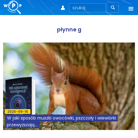



O nas
płynne g
O stronie
Motto
Aktualności
Teksty
Wprowadzenie
Artykuły
2025-09-16
W jaki sposób muszki owocówki, pszczoły i wiewiórki
Krytyka teorii ID
przewyższają...
Wywiady