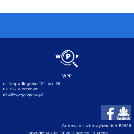
Podcasty
Filmy
O książkach
FAQ
Kontakt
WPP
al. Niepodległości 124, lok. 26
02-577 Warszawa
info@wp-projektu.pl
Całkowita liczba wyświetleń:
528811
Copyright © 2019-2026 Fundacja En Arche.