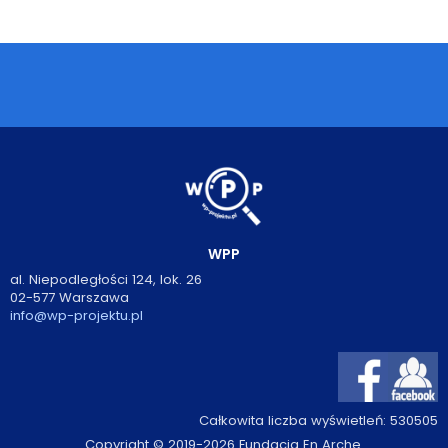
Podcasty
Filmy
O książkach
FAQ
Kontakt
WPP
al. Niepodległości 124, lok. 26
02-577 Warszawa
info@wp-projektu.pl
Całkowita liczba wyświetleń:
530505
Copyright © 2019-2026 Fundacja En Arche.