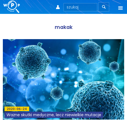



O nas
makak
O stronie
Motto
Aktualności
Teksty
Wprowadzenie
Artykuły
2020-06-24
Krytyka teorii ID
Ważne skutki medyczne, lecz niewielkie mutacje
Wywiady