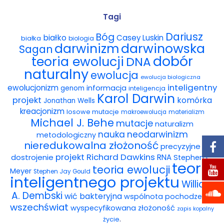
Wybór tekstów
Tagi
Dariusz
Bóg
białko
Casey Luskin
białka
Dla autorów
biologia
darwinowska
darwinizm
Sagan
dobór
teoria ewolucji
DNA
Darmowy ebook
naturalny
ewolucja
ewolucja biologiczna
Linki
inteligentny
ewolucjonizm
informacja
genom
inteligencja
Karol Darwin
projekt
komórka
Jonathan Wells
Księgarnia
kreacjonizm
losowe mutacje
makroewolucja
materializm
Michael J. Behe
mutacje
naturalizm
FAQ
nauka
neodarwinizm
metodologiczny
nieredukowalna złożoność
precyzyjne
Spis tekstów
projekt
Richard Dawkins
dostrojenie
RNA
Stephen C.
teoria
teoria ewolucji
Meyer
Stephen Jay Gould
Filmy
inteligentnego projektu
William
A. Dembski
wić bakteryjna
wspólnota pochodzenia
Konferencje, webinaria i debaty
wszechświat
wyspecyfikowana złożoność
zapis kopalny
.
życie
Wywiady i wykłady