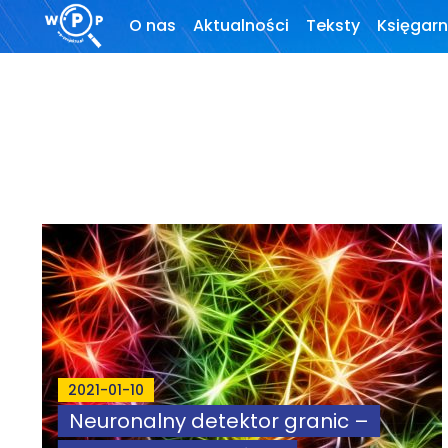
O nas
Aktualności
Teksty
Księgarn
O stronie
Wprowadzenie
Motto
Artykuły
Krytyka teorii ID
Wywiady
Wybór tekstów
Dla autorów
Darmowy
ebook
2021-01-10
Neuronalny detektor granic –
Linki