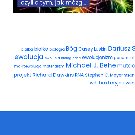
czyli o tym, jak mózg...
Dariusz 
Bóg
białko
Casey Luskin
białka
biologia
ewolucja
ewolucjonizm
in
genom
ewolucja biologiczna
Michael J. Behe
mutac
makroewolucja
materializm
projekt
Richard Dawkins
RNA
Stephen C. Meyer
Steph
wić bakteryjna
wsp