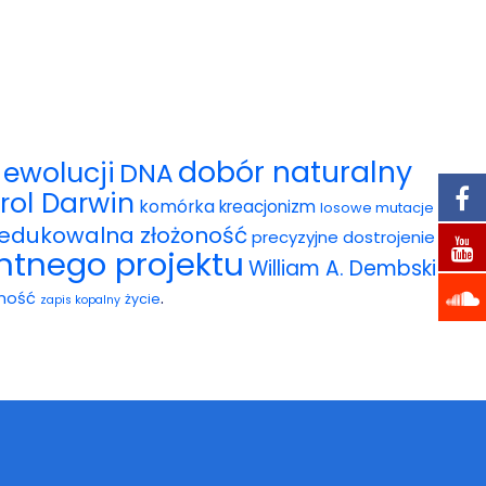
dobór naturalny
ewolucji
DNA
rol Darwin
komórka
kreacjonizm
losowe mutacje
redukowalna złożoność
precyzyjne dostrojenie
entnego projektu
William A. Dembski
.
ność
życie
zapis kopalny