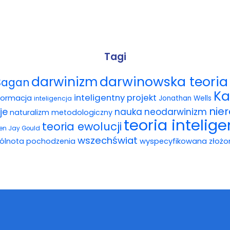
Tagi
darwinowska teoria 
darwinizm
Sagan
Ka
inteligentny projekt
formacja
Jonathan Wells
inteligencja
nie
je
nauka
neodarwinizm
naturalizm metodologiczny
teoria intelig
teoria ewolucji
en Jay Gould
wszechświat
ólnota pochodzenia
wyspecyfikowana złożo